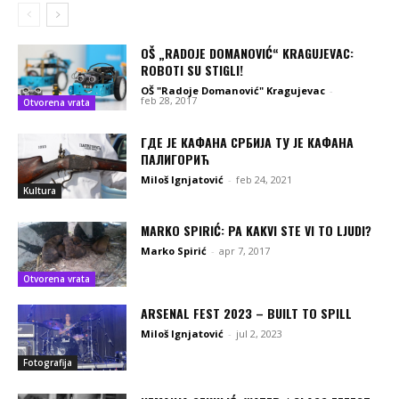
OŠ „RADOJE DOMANOVIĆ“ KRAGUJEVAC:
ROBOTI SU STIGLI!
OŠ "Radoje Domanović" Kragujevac
-
feb 28, 2017
Otvorena vrata
ГДЕ ЈЕ КАФАНА СРБИЈА ТУ ЈЕ КАФАНА
ПАЛИГОРИЋ
Miloš Ignjatović
-
feb 24, 2021
Kultura
MARKO SPIRIĆ: PA KAKVI STE VI TO LJUDI?
Marko Spirić
-
apr 7, 2017
Otvorena vrata
ARSENAL FEST 2023 – BUILT TO SPILL
Miloš Ignjatović
-
jul 2, 2023
Fotografija