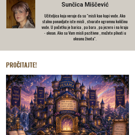
Sunčica Miščević
Učiteljica koja veruje da su "misli kao kapi vode. Ako
stalno ponavljate iste misli , stvarate ogromnu količinu
vode. U početku je barica , pa bara , pa jezero i na kraju
- okean. Ako su Vam misli pozitivne , možete plivati u
okeanu života".
PROČITAJTE!