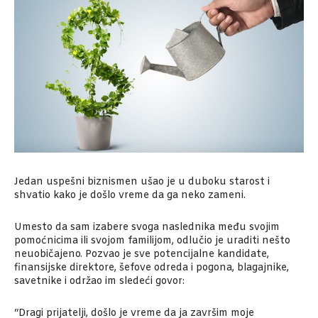
Jedan uspešni biznismen ušao je u duboku starost i
shvatio kako je došlo vreme da ga neko zameni.
Umesto da sam izabere svoga naslednika među svojim
pomoćnicima ili svojom familijom, odlučio je uraditi nešto
neuobičajeno. Pozvao je sve potencijalne kandidate,
finansijske direktore, šefove odreda i pogona, blagajnike,
savetnike i održao im sledeći govor:
“Dragi prijatelji, došlo je vreme da ja završim moje