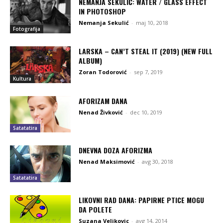
NEMANJA SEKULIĆ: WATER / GLASS EFFECT
IN PHOTOSHOP
Nemanja Sekulić
-
maj 10, 2018
Fotografija
LARSKA – CAN’T STEAL IT (2019) (NEW FULL
ALBUM)
Zoran Todorović
-
sep 7, 2019
Kultura
AFORIZAM DANA
Nenad Živković
-
dec 10, 2019
Satatatira
DNEVNA DOZA AFORIZMA
Nenad Maksimović
-
avg 30, 2018
Satatatira
LIKOVNI RAD DANA: PAPIRNE PTICE MOGU
DA POLETE
Suzana Veljkovic
-
avg 14, 2014