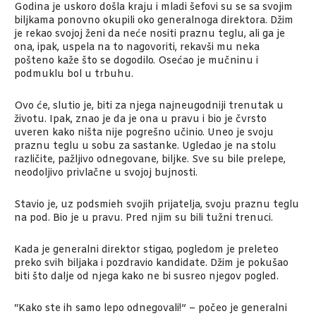
Godina je uskoro došla kraju i mladi šefovi su se sa svojim
biljkama ponovno okupili oko generalnoga direktora. Džim
je rekao svojoj ženi da neće nositi praznu teglu, ali ga je
ona, ipak, uspela na to nagovoriti, rekavši mu neka
pošteno kaže što se dogodilo. Osećao je mučninu i
podmuklu bol u trbuhu.
Ovo će, slutio je, biti za njega najneugodniji trenutak u
životu. Ipak, znao je da je ona u pravu i bio je čvrsto
uveren kako ništa nije pogrešno učinio. Uneo je svoju
praznu teglu u sobu za sastanke. Ugledao je na stolu
različite, pažljivo odnegovane, biljke. Sve su bile prelepe,
neodoljivo privlačne u svojoj bujnosti.
Stavio je, uz podsmieh svojih prijatelja, svoju praznu teglu
na pod. Bio je u pravu. Pred njim su bili tužni trenuci.
Kada je generalni direktor stigao, pogledom je preleteo
preko svih biljaka i pozdravio kandidate. Džim je pokušao
biti što dalje od njega kako ne bi susreo njegov pogled.
“Kako ste ih samo lepo odnegovali!” – počeo je generalni