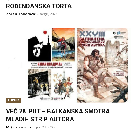
ROĐENDANSKA TORTA
Zoran Todorović
-
avg 8, 2026
Kultura
VEĆ 28. PUT – BALKANSKA SMOTRA
MLADIH STRIP AUTORA
Mišo Koprivica
-
jun 27, 2026