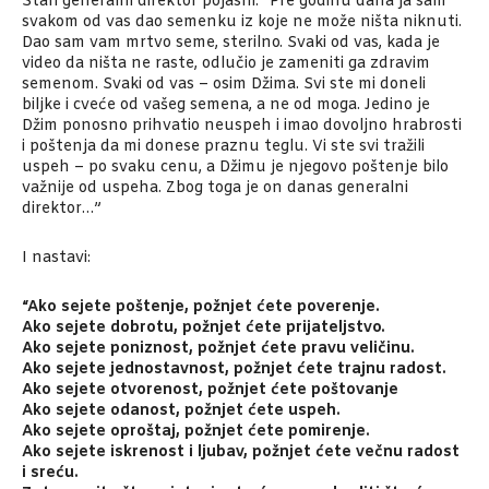
Stari generalni direktor pojasni: “Pre godinu dana ja sam
svakom od vas dao semenku iz koje ne može ništa niknuti.
Dao sam vam mrtvo seme, sterilno. Svaki od vas, kada je
video da ništa ne raste, odlučio je zameniti ga zdravim
semenom. Svaki od vas – osim Džima. Svi ste mi doneli
biljke i cveće od vašeg semena, a ne od moga. Jedino je
Džim ponosno prihvatio neuspeh i imao dovoljno hrabrosti
i poštenja da mi donese praznu teglu. Vi ste svi tražili
uspeh – po svaku cenu, a Džimu je njegovo poštenje bilo
važnije od uspeha. Zbog toga je on danas generalni
direktor…”
I nastavi:
“Ako sejete poštenje, požnjet ćete poverenje.
Ako sejete dobrotu, požnjet ćete prijateljstvo.
Ako sejete poniznost, požnjet ćete pravu veličinu.
Ako sejete jednostavnost, požnjet ćete trajnu radost.
Ako sejete otvorenost, požnjet ćete poštovanje
Ako sejete odanost, požnjet ćete uspeh.
Ako sejete oproštaj, požnjet ćete pomirenje.
Ako sejete iskrenost i ljubav, požnjet ćete večnu radost
i sreću.