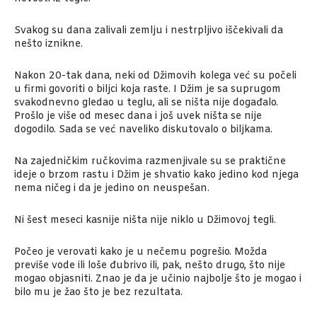
Svakog su dana zalivali zemlju i nestrpljivo iščekivali da
nešto iznikne.
Nakon 20-tak dana, neki od Džimovih kolega već su počeli
u firmi govoriti o biljci koja raste. I Džim je sa suprugom
svakodnevno gledao u teglu, ali se ništa nije događalo.
Prošlo je više od mesec dana i još uvek ništa se nije
dogodilo. Sada se već naveliko diskutovalo o biljkama.
Na zajedničkim ručkovima razmenjivale su se praktične
ideje o brzom rastu i Džim je shvatio kako jedino kod njega
nema ničeg i da je jedino on neuspešan.
Ni šest meseci kasnije ništa nije niklo u Džimovoj tegli.
Počeo je verovati kako je u nečemu pogrešio. Možda
previše vode ili loše đubrivo ili, pak, nešto drugo, što nije
mogao objasniti. Znao je da je učinio najbolje što je mogao i
bilo mu je žao što je bez rezultata.