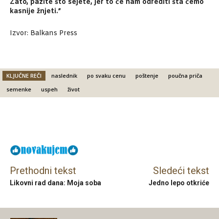
Zato, pazite što sejete, jer to će nam odrediti šta ćemo
kasnije žnjeti.”
Izvor: Balkans Press
KLJUČNE REČI
naslednik
po svaku cenu
poštenje
poučna priča
semenke
uspeh
život
Facebook
X
Email
Prethodni tekst
Sledeći tekst
Likovni rad dana: Moja soba
Jedno lepo otkriće