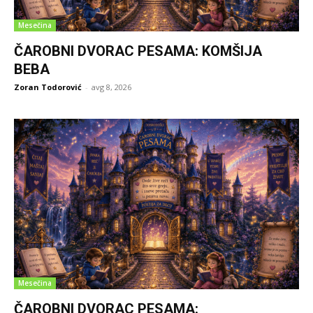
Mesečina
ČAROBNI DVORAC PESAMA: KOMŠIJA
BEBA
Zoran Todorović
-
avg 8, 2026
Mesečina
ČAROBNI DVORAC PESAMA: