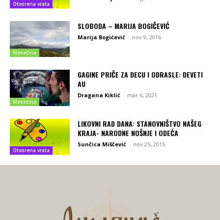
Otvorena vrata
SLOBODA – MARIJA BOGIČEVIĆ
Marija Bogićević
-
nov 9, 2016
Mesečina
GAGINE PRIČE ZA DECU I ODRASLE: DEVETI
AU
Dragana Kiklić
-
mar 6, 2021
Mesečina
LIKOVNI RAD DANA: STANOVNIŠTVO NAŠEG
KRAJA- NARODNE NOŠNJE I ODEĆA
Sunčica Miščević
-
nov 25, 2015
Otvorena vrata