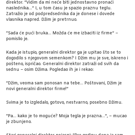
direktor. “Vidim da mi neće biti jednostavno pronaći
naslednika…” I, u tom času je spazio praznu teglu.
Zatražio je od podpredsednika da je donese i dovede
vlasnika napred. Džim je pretrnuo.
“Sada će pući bruka… Možda će me izbaciti iz firme” –
pomislio je.
Kada je istupio, generalni direktor ga je upitao što se to
dogodilo s njegovom semenkom? I Džim mu je sve, iskreno i
pošteno, ispričao. Generalni direktor zatraži od svih da
sednu – osim Džima. Pogledao ih je i rekao:
“Džim, veoma sam ponosan na tebe… Poštovani, Džim je
novi generalni direktor firme!”
Svima je to izgledalo, gotovo, nestvarno, posebno Džimu.
“Pa… kako je to moguće? Moja tegla je prazna…”, – mucao
je zbunjeno.