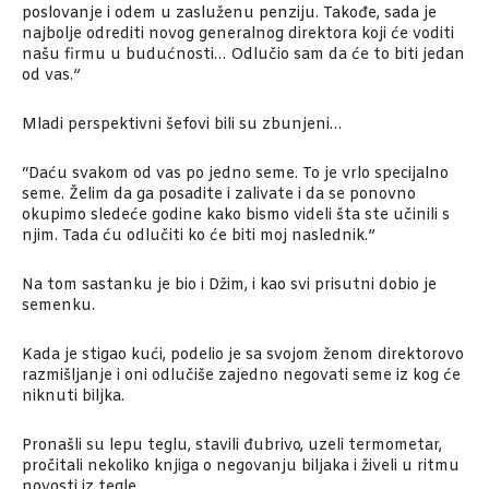
poslovanje i odem u zasluženu penziju. Takođe, sada je
najbolje odrediti novog generalnog direktora koji će voditi
našu firmu u budućnosti… Odlučio sam da će to biti jedan
od vas.”
Mladi perspektivni šefovi bili su zbunjeni…
“Daću svakom od vas po jedno seme. To je vrlo specijalno
seme. Želim da ga posadite i zalivate i da se ponovno
okupimo sledeće godine kako bismo videli šta ste učinili s
njim. Tada ću odlučiti ko će biti moj naslednik.”
Na tom sastanku je bio i Džim, i kao svi prisutni dobio je
semenku.
Kada je stigao kući, podelio je sa svojom ženom direktorovo
razmišljanje i oni odlučiše zajedno negovati seme iz kog će
niknuti biljka.
Pronašli su lepu teglu, stavili đubrivo, uzeli termometar,
pročitali nekoliko knjiga o negovanju biljaka i živeli u ritmu
novosti iz tegle.