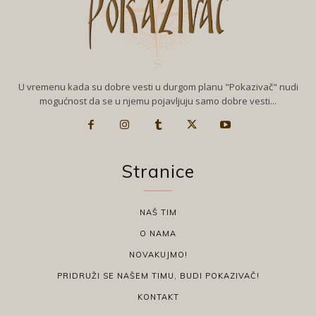
U vremenu kada su dobre vesti u durgom planu "Pokazivač" nudi
mogućnost da se u njemu pojavljuju samo dobre vesti...
Stranice
NAŠ TIM
O NAMA
NOVAKUJMO!
PRIDRUŽI SE NAŠEM TIMU, BUDI POKAZIVAČ!
KONTAKT