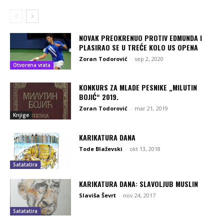
NOVAK PREOKRENUO PROTIV EDMUNDA I
PLASIRAO SE U TREĆE KOLO US OPENA
Zoran Todorović
-
sep 2, 2020
Otvorena vrata
KONKURS ZA MLADE PESNIKE „MILUTIN
BOJIĆ“ 2019.
Zoran Todorović
-
mar 21, 2019
Knjige
KARIKATURA DANA
Tode Blaževski
-
okt 13, 2018
Satatatira
KARIKATURA DANA: SLAVOLJUB MUSLIN
Slaviša Ševrt
-
nov 24, 2017
Satatatira