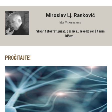
Miroslav Lj. Ranković
http://iskreno.win/
Slikar, fotograf, pisac, pesnik i… neko ko voli čitavim
bićem...
PROČITAJTE!