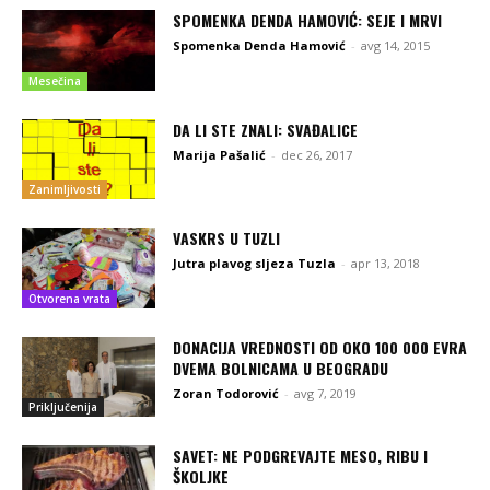
SPOMENKA DENDA HAMOVIĆ: SEJE I MRVI
Spomenka Denda Hamović
-
avg 14, 2015
Mesečina
DA LI STE ZNALI: SVAĐALICE
Marija Pašalić
-
dec 26, 2017
Zanimljivosti
VASKRS U TUZLI
Jutra plavog sljeza Tuzla
-
apr 13, 2018
Otvorena vrata
DONACIJA VREDNOSTI OD OKO 100 000 EVRA
DVEMA BOLNICAMA U BEOGRADU
Zoran Todorović
-
avg 7, 2019
Priključenija
SAVET: NE PODGREVAJTE MESO, RIBU I
ŠKOLJKE