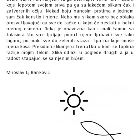
koju lepotom svojom sriva pa ga sa lakoćom slikam čak i
zatvorenih očiju. Nekad boju nanosim prstima a jednom
sam čak koristio i njene. Nebo mu slikam skoro bez oblaka
prosvetljavajući ga sve do tačke u kojoj će nestati u belini
njenog osmeha. Reka je obavezna kao i mali čamac sa
talasima što srce ljuljaju poput njene ljubavi i sve tako
lagano, po malo sve do zelenih staza i lipa na koje miriše
njena kosa. Prekidam slikanje u trenutku u kom se toplina
razlije mojim telom. Slika odlazi u poglede drugih a ja u
radost stapajući se sa njenim bićem.
Miroslav Lj Ranković