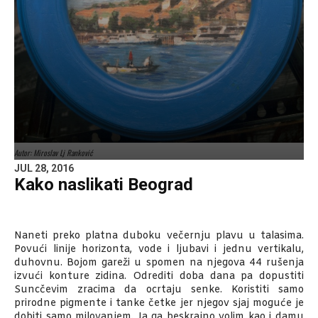
Autor: Miroslav Lj Ranković
JUL 28, 2016
Kako naslikati Beograd
Naneti preko platna duboku večernju plavu u talasima.
Povući linije horizonta, vode i ljubavi i jednu vertikalu,
duhovnu. Bojom gareži u spomen na njegova 44 rušenja
izvući konture zidina. Odrediti doba dana pa dopustiti
Suncčevim zracima da ocrtaju senke. Koristiti samo
prirodne pigmente i tanke četke jer njegov sjaj moguće je
dobiti samo milovanjem. Ja ga beskrajno volim kao i damu