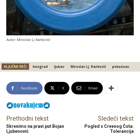
Autor: Miroslav Lj Ranković
KLJUČNE REČI
beograd
ljubav
Miroslav Lj. Ranković
pokazivac
Facebook
X
Email
Prethodni tekst
Sledeći tekst
Skrenimo na pravi put Bojan
Pogled s Crvenog Čota:
Ljubenović
Tolerancija