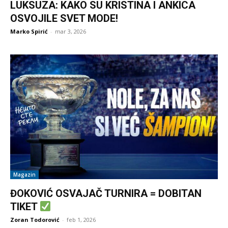
LUKSUZA: KAKO SU KRISTINA I ANKICA
OSVOJILE SVET MODE!
Marko Spirić
-
mar 3, 2026
Magazin
ĐOKOVIĆ OSVAJAČ TURNIRA = DOBITAN
TIKET
Zoran Todorović
-
feb 1, 2026