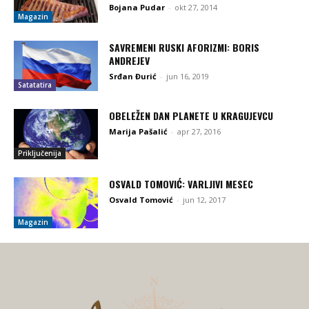
Bojana Pudar
-
okt 27, 2014
Magazin
SAVREMENI RUSKI AFORIZMI: BORIS
ANDREJEV
Srđan Đurić
-
jun 16, 2019
Satatatira
OBELEŽEN DAN PLANETE U KRAGUJEVCU
Marija Pašalić
-
apr 27, 2016
Priključenija
OSVALD TOMOVIĆ: VARLJIVI MESEC
Osvald Tomović
-
jun 12, 2017
Magazin