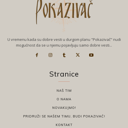
U vremenu kada su dobre vesti u durgom planu "Pokazivač" nudi
mogućnost da se u njemu pojavljuju samo dobre vesti...
Stranice
NAŠ TIM
O NAMA
NOVAKUJMO!
PRIDRUŽI SE NAŠEM TIMU, BUDI POKAZIVAČ!
KONTAKT