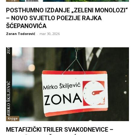
POSTHUMNO IZDANJE „ZELENI MONOLOZI“
– NOVO SVJETLO POEZIJE RAJKA
ŠĆEPANOVIĆA
Zoran Todorović
-
mar 30, 2026
Knjige
METAFIZIČKI TRILER SVAKODNEVICE –