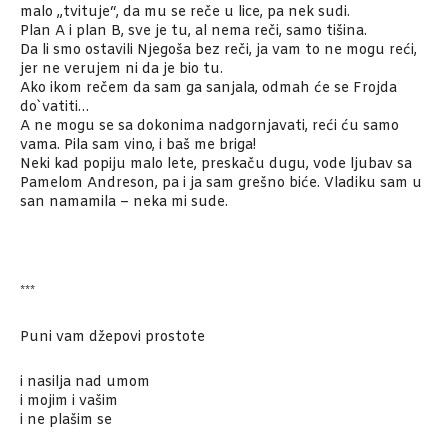
malo „tvituje“, da mu se reče u lice, pa nek sudi.
Plan A i plan B, sve je tu, al nema reči, samo tišina.
Da li smo ostavili Njegoša bez reči, ja vam to ne mogu reći,
jer ne verujem ni da je bio tu.
Ako ikom rečem da sam ga sanjala, odmah će se Frojda
do`vatiti…
A ne mogu se sa dokonima nadgornjavati, reći ću samo
vama. Pila sam vino, i baš me briga!
Neki kad popiju malo lete, preskaču dugu, vode ljubav sa
Pamelom Andreson, pa i ja sam grešno biće. Vladiku sam u
san namamila – neka mi sude.
***
Puni vam džepovi prostote
i nasilja nad umom
i mojim i vašim
i ne plašim se