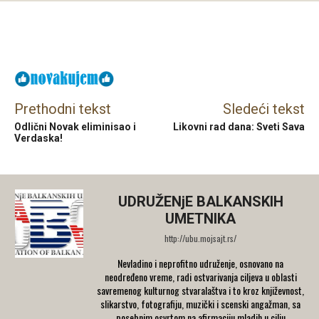
Facebook
X
Email
Prethodni tekst
Sledeći tekst
Odlični Novak eliminisao i
Likovni rad dana: Sveti Sava
Verdaska!
UDRUŽENjE BALKANSKIH
UMETNIKA
http://ubu.mojsajt.rs/
Nevladino i neprofitno udruženje, osnovano na
neodređeno vreme, radi ostvarivanja ciljeva u oblasti
savremenog kulturnog stvaralaštva i to kroz književnost,
slikarstvo, fotografiju, muzički i scenski angažman, sa
posebnim osvrtom na afirmaciju mladih u cilju