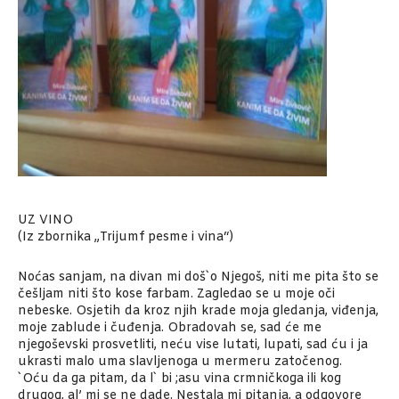
UZ VINO
(Iz zbornika „Trijumf pesme i vina“)
Noćas sanjam, na divan mi doš`o Njegoš, niti me pita što se
češljam niti što kose farbam. Zagledao se u moje oči
nebeske. Osjetih da kroz njih krade moja gledanja, viđenja,
moje zablude i čuđenja. Obradovah se, sad će me
njegoševski prosvetliti, neću vise lutati, lupati, sad ću i ja
ukrasti malo uma slavljenoga u mermeru zatočenog.
`Oću da ga pitam, da l` bi ;asu vina crmničkoga ili kog
drugog, al’ mi se ne dade. Nestala mi pitanja, a odgovore