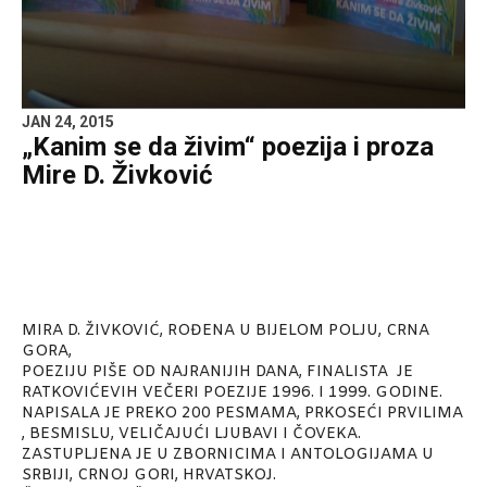
JAN 24, 2015
„Kanim se da živim“ poezija i proza
Mire D. Živković
MIRA D. ŽIVKOVIĆ, ROĐENA U BIJELOM POLJU, CRNA
GORA,
POEZIJU PIŠE OD NAJRANIJIH DANA, FINALISTA JE
RATKOVIĆEVIH VEČERI POEZIJE 1996. I 1999. GODINE.
NAPISALA JE PREKO 200 PESMAMA, PRKOSEĆI PRVILIMA
, BESMISLU, VELIČAJUĆI LJUBAVI I ČOVEKA.
ZASTUPLJENA JE U ZBORNICIMA I ANTOLOGIJAMA U
SRBIJI, CRNOJ GORI, HRVATSKOJ.