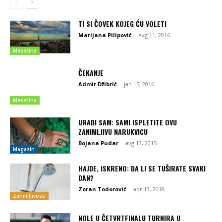
TI SI ČOVEK KOJEG ĆU VOLETI
Marijana Pilipović
-
avg 11, 2016
Mesečina
ČEKANJE
Admir Džibrić
-
jan 15, 2016
Mesečina
URADI SAM: SAMI ISPLETITE OVU
ZANIMLJIVU NARUKVICU
Bojana Pudar
-
avg 13, 2015
Magazin
HAJDE, ISKRENO: DA LI SE TUŠIRATE SVAKI
DAN?
Zoran Todorović
-
apr 13, 2018
Zanimljivosti
NOLE U ČETVRTFINALU TURNIRA U