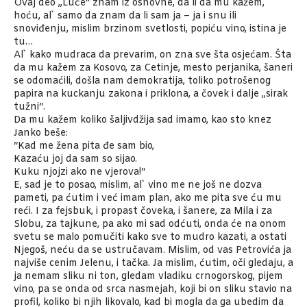
Ovaj deo „Luče“ znam iz osnovne, da li da mu kažem,
hoću, al` samo da znam da li sam ja – ja i snu ili
snoviđenju, mislim brzinom svetlosti, popiću vino, istina je
tu…
Al` kako mudraca da prevarim, on zna sve šta osjećam. Šta
da mu kažem za Kosovo, za Cetinje, mesto perjanika, šaneri
se odomaćili, došla nam demokratija, toliko potrošenog
papira na kuckanju zakona i priklona, a čovek i dalje „sirak
tužni“.
Da mu kažem koliko šaljivdžija sad imamo, kao sto knez
Janko beše:
“Kad me žena pita đe sam bio,
Kazaću joj da sam so sijao.
Kuku njojzi ako ne vjerova!“
E, sad je to posao, mislim, al` vino me ne još ne dozva
pameti, pa ćutim i već imam plan, ako me pita sve ću mu
reći. I za fejsbuk, i propast čoveka, i šanere, za Mila i za
Slobu, za tajkune, pa ako mi sad odćuti, onda će na onom
svetu se malo pomučiti kako sve to mudro kazati, a ostati
Njegoš, neću da se ustručavam. Mislim, od vas Petrovića ja
najviše cenim Jelenu, i tačka. Ja mislim, ćutim, oči gledaju, a
ja nemam sliku ni ton, gledam vladiku crnogorskog, pijem
vino, pa se onda od srca nasmejah, koji bi on sliku stavio na
profil, koliko bi njih likovalo, kad bi mogla da ga ubedim da