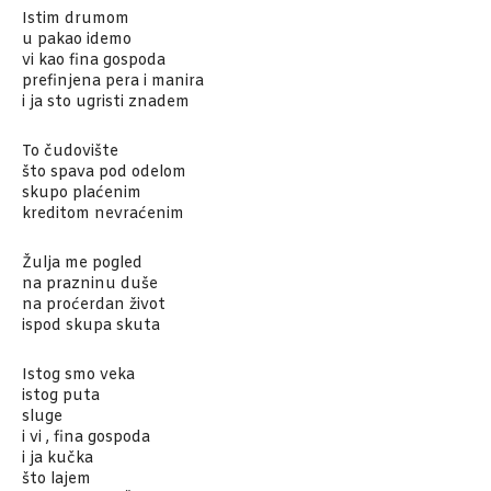
Istim drumom
u pakao idemo
vi kao fina gospoda
prefinjena pera i manira
i ja sto ugristi znadem
To čudovište
što spava pod odelom
skupo plaćenim
kreditom nevraćenim
Žulja me pogled
na prazninu duše
na proćerdan život
ispod skupa skuta
Istog smo veka
istog puta
sluge
i vi , fina gospoda
i ja kučka
što lajem