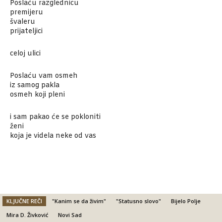
Poslaću razglednicu
premijeru
švaleru
prijateljici
celoj ulici
Poslaću vam osmeh
iz samog pakla
osmeh koji pleni
i sam pakao će se pokloniti
ženi
koja je videla neke od vas
KLJUČNE REČI
"Kanim se da živim"
"Statusno slovo"
Bijelo Polje
Mira D. Živković
Novi Sad