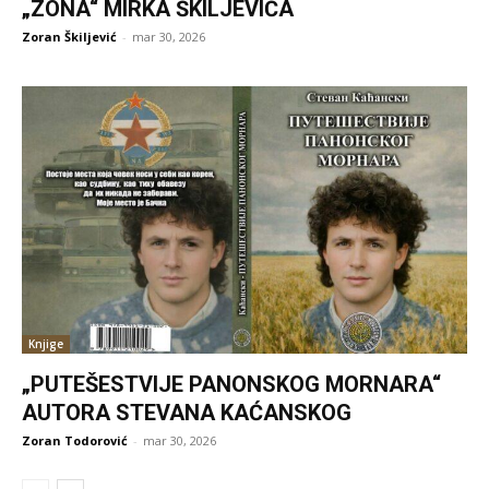
„ZONA“ MIRKA ŠKILJEVIĆA
Zoran Škiljević
-
mar 30, 2026
Knjige
„PUTEŠESTVIJE PANONSKOG MORNARA“
AUTORA STEVANA KAĆANSKOG
Zoran Todorović
-
mar 30, 2026