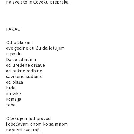
na sve sto je Čoveku prepreka…
PAKAO
Odlučila sam
ove godine ću ću da letujem
u paklu
Da se odmorim
od uređene države
od brižne rodbine
savršene sudbine
od plaža
brda
muzike
komšija
tebe
Očekujem lud provod
i obećavam onom ko sa mnom
napusti ovaj raj!