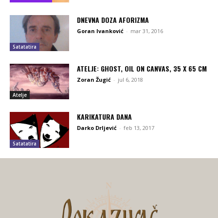
DNEVNA DOZA AFORIZMA
Goran Ivanković
-
mar 31, 2016
Satatatira
ATELJE: GHOST, OIL ON CANVAS, 35 X 65 CM
Zoran Žugić
-
jul 6, 2018
Atelje
KARIKATURA DANA
Darko Drljević
-
feb 13, 2017
Satatatira