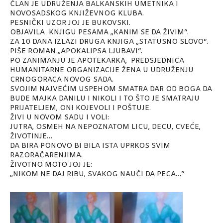
ČLAN JE UDRUŽENJA BALKANSKIH UMETNIKA I
NOVOSADSKOG KNJIŽEVNOG KLUBA.
PESNIČKI UZOR JOJ JE BUKOVSKI.
OBJAVILA KNJIGU PESAMA „KANIM SE DA ŽIVIM“.
ZA 10 DANA IZLAZI DRUGA KNJIGA „STATUSNO SLOVO“.
PIŠE ROMAN „APOKALIPSA LJUBAVI“.
PO ZANIMANJU JE APOTEKARKA, PREDSJEDNICA
HUMANITARNE ORGANIZACIJE ŽENA U UDRUŽENJU
CRNOGORACA NOVOG SADA.
SVOJIM NAJVEĆIM USPEHOM SMATRA DAR OD BOGA DA
BUDE MAJKA DANILU I NIKOLI I TO ŠTO JE SMATRAJU
PRIJATELJEM, ONI KOJEVOLI I POŠTUJE.
ŽIVI U NOVOM SADU I VOLI:
JUTRA, OSMEH NA NEPOZNATOM LICU, DECU, CVEĆE,
ŽIVOTINJE…
DA BIRA PONOVO BI BILA ISTA UPRKOS SVIM
RAZORAČARENJIMA.
ŽIVOTNO MOTO JOJ JE:
„NIKOM NE DAJ RIBU, SVAKOG NAUČI DA PECA…“