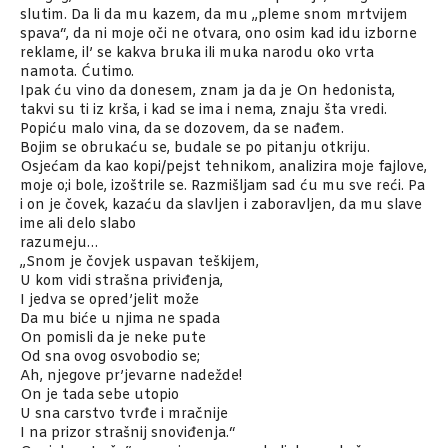
slutim. Da li da mu kazem, da mu „pleme snom mrtvijem
spava“, da ni moje oči ne otvara, ono osim kad idu izborne
reklame, il’ se kakva bruka ili muka narodu oko vrta
namota. Ćutimo.
Ipak ću vino da donesem, znam ja da je On hedonista,
takvi su ti iz krša, i kad se ima i nema, znaju šta vredi.
Popiću malo vina, da se dozovem, da se nađem.
Bojim se obrukaću se, budale se po pitanju otkriju.
Osjećam da kao kopi/pejst tehnikom, analizira moje fajlove,
moje o;i bole, izoštrile se. Razmišljam sad ću mu sve reći. Pa
i on je čovek, kazaću da slavljen i zaboravljen, da mu slave
ime ali delo slabo
razumeju…
„Snom je čovjek uspavan teškijem,
U kom vidi strašna priviđenja,
I jedva se opred’jelit može
Da mu biće u njima ne spada
On pomisli da je neke pute
Od sna ovog osvobodio se;
Ah, njegove pr’jevarne nadežde!
On je tada sebe utopio
U sna carstvo tvrđe i mračnije
I na prizor strašnij snoviđenja.“