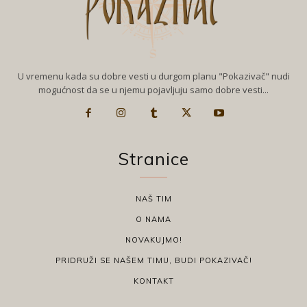
U vremenu kada su dobre vesti u durgom planu "Pokazivač" nudi
mogućnost da se u njemu pojavljuju samo dobre vesti...
Stranice
NAŠ TIM
O NAMA
NOVAKUJMO!
PRIDRUŽI SE NAŠEM TIMU, BUDI POKAZIVAČ!
KONTAKT