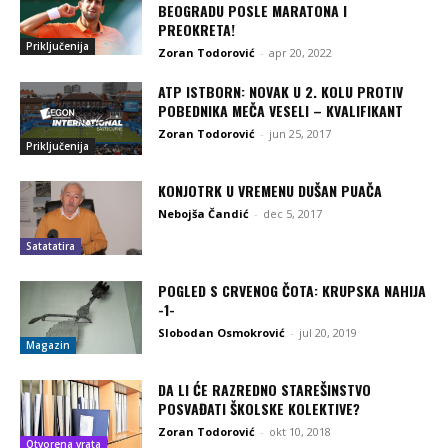
BEOGRADU POSLE MARATONA I
PREOKRETA!
Priključenija
Zoran Todorović
-
apr 20, 2022
ATP ISTBORN: NOVAK U 2. KOLU PROTIV
POBEDNIKA MEČA VESELI – KVALIFIKANT
Zoran Todorović
-
jun 25, 2017
Priključenija
KONJOTRK U VREMENU DUŠAN PUAČA
Nebojša Čandić
-
dec 5, 2017
Satatatira
POGLED S CRVENOG ČOTA: KRUPSKA NAHIJA
-1-
Slobodan Osmokrović
-
jul 20, 2019
Magazin
DA LI ĆE RAZREDNO STAREŠINSTVO
POSVAĐATI ŠKOLSKE KOLEKTIVE?
Zoran Todorović
-
okt 10, 2018
Otvorena vrata