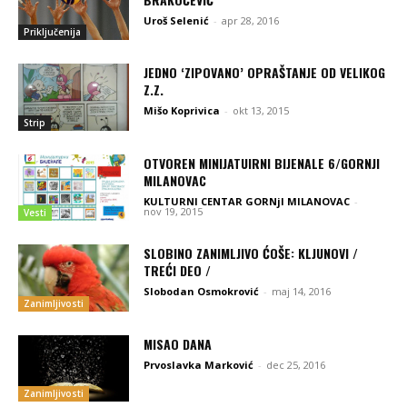
Uroš Selenić
-
apr 28, 2016
Priključenija
JEDNO ‘ZIPOVANO’ OPRAŠTANJE OD VELIKOG
Z.Z.
Mišo Koprivica
-
okt 13, 2015
Strip
OTVOREN MINIJATUIRNI BIJENALE 6/GORNJI
MILANOVAC
KULTURNI CENTAR GORNjI MILANOVAC
-
nov 19, 2015
Vesti
SLOBINO ZANIMLJIVO ĆOŠE: KLJUNOVI /
TREĆI DEO /
Slobodan Osmokrović
-
maj 14, 2016
Zanimljivosti
MISAO DANA
Prvoslavka Marković
-
dec 25, 2016
Zanimljivosti