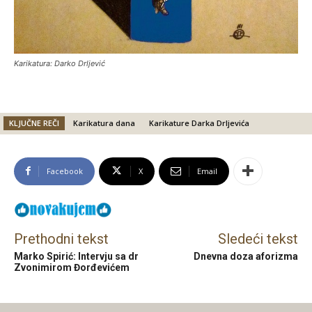
Karikatura: Darko Drljević
KLJUČNE REČI
Karikatura dana
Karikature Darka Drljevića
Facebook
X
Email
Prethodni tekst
Sledeći tekst
Marko Spirić: Intervju sa dr
Dnevna doza aforizma
Zvonimirom Đorđevićem