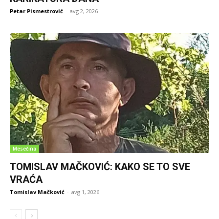
Petar Pismestrović
-
avg 2, 2026
Mesečina
TOMISLAV MAČKOVIĆ: KAKO SE TO SVE
VRAĆA
Tomislav Mačković
-
avg 1, 2026