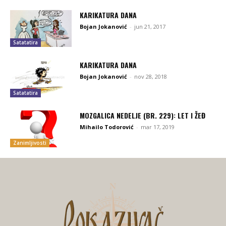
KARIKATURA DANA
Bojan Jokanović
-
jun 21, 2017
Satatatira
KARIKATURA DANA
Bojan Jokanović
-
nov 28, 2018
Satatatira
MOZGALICA NEDELJE (BR. 229): LET I ŽEĐ
Mihailo Todorović
-
mar 17, 2019
Zanimljivosti