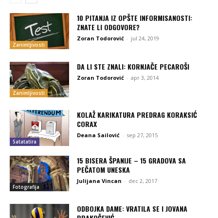
10 PITANJA IZ OPŠTE INFORMISANOSTI:
ZNATE LI ODGOVORE?
Zoran Todorović
-
jul 24, 2019
Zanimljivosti
DA LI STE ZNALI: KORNJAČE PECAROŠI
Zoran Todorović
-
apr 3, 2014
Zanimljivosti
KOLAŽ KARIKATURA PREDRAG KORAKSIĆ
CORAX
Deana Sailović
-
sep 27, 2015
Satatatira
15 BISERA ŠPANIJE – 15 GRADOVA SA
PEČATOM UNESKA
Julijana Vincan
-
dec 2, 2017
Fotografija
ODBOJKA DAME: VRATILA SE I JOVANA
BRAKOČEVIĆ