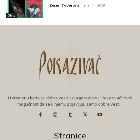
Zoran Todorović
-
mar 14, 2019
Strip
U vremenu kada su dobre vesti u durgom planu "Pokazivač" nudi
mogućnost da se u njemu pojavljuju samo dobre vesti...
Stranice