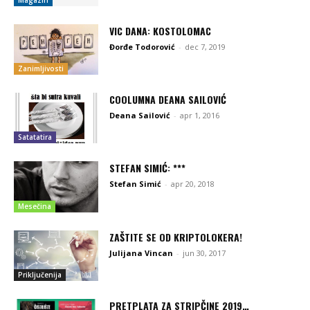
VIC DANA: KOSTOLOMAC
Đorđe Todorović
-
dec 7, 2019
Zanimljivosti
COOLUMNA DEANA SAILOVIĆ
Deana Sailović
-
apr 1, 2016
Satatatira
STEFAN SIMIĆ: ***
Stefan Simić
-
apr 20, 2018
Mesečina
ZAŠTITE SE OD KRIPTOLOKERA!
Julijana Vincan
-
jun 30, 2017
Priključenija
PRETPLATA ZA STRIPČINE 2019…