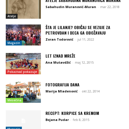
ATELJE SABAHUDINA MURANOVIĆA MURANA
Sabahudin Muranović-Muran
-
mar 22, 2018
Atelje
ŠTA JE LILANJE? OBIČAJ SE VEZUJE ZA
PETROVDAN I DECA GA OBOŽAVAJU
Zoran Todorović
-
jul 11, 2022
Magazin
LET IZNAD MREŽE
Ana Mutavdžić
-
maj 12, 2015
Pokazivač pokazuje
FOTOGRAFIJA DANA
Marija Mladenović
-
okt 22, 2014
Mesečina
RECEPT: KORPICE SA KREMOM
Bojana Pudar
-
feb 8, 2015
Magazin