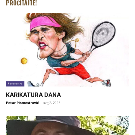
PROČITAJTE!
Satatatira
KARIKATURA DANA
Petar Pismestrović
-
avg 2, 2026