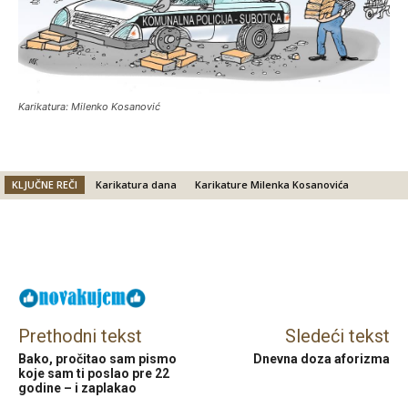
Karikatura: Milenko Kosanović
KLJUČNE REČI
Karikatura dana
Karikature Milenka Kosanovića
Facebook
X
Email
Prethodni tekst
Sledeći tekst
Bako, pročitao sam pismo
Dnevna doza aforizma
koje sam ti poslao pre 22
godine – i zaplakao