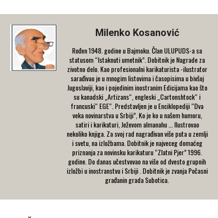
Milenko Kosanović
Rođen 1948. godine u Bajmoku. Član ULUPUDS-a sa
statusom “Istaknuti umetnik”. Dobitnik je Nagrade za
zivotno delo. Kao profesionalni karikaturista -ilustrator
sarađivao je u mnogim listovima i časopisima u bivšoj
Jugoslaviji, kao i pojedinim inostranim Edicijama kao što
su kanadski „Artizans“, engleski „Cartonshtock“ i
francuski“ EGE“. Predstavljen je u Enciklopediji “Dva
veka novinarstva u Srbiji”, Ko je ko u našem humoru,
satiri i karikaturi, Ježevom almanahu ... Ilustrovao
nekoliko knjiga. Za svoj rad nagrađivan više puta u zemlji
i svetu, na izložbama. Dobitnik je najveceg domaćeg
priznanja za novinsku karikaturu “Zlatni Pjer” 1996.
godine. Do danas učestvovao na više od dvesto grupnih
izložbi u inostranstvu i Srbiji . Dobitnik je zvanja Počasni
građanin grada Subotica.