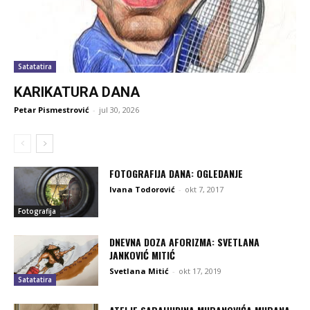
Satatatira
KARIKATURA DANA
Petar Pismestrović
-
jul 30, 2026
FOTOGRAFIJA DANA: OGLEDANJE
Ivana Todorović
-
okt 7, 2017
Fotografija
DNEVNA DOZA AFORIZMA: SVETLANA
JANKOVIĆ MITIĆ
Svetlana Mitić
-
okt 17, 2019
Satatatira