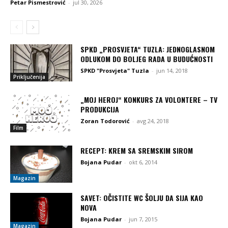
Petar Pismestrović
-
jul 30, 2026
SPKD „PROSVJETA“ TUZLA: JEDNOGLASNOM
ODLUKOM DO BOLJEG RADA U BUDUĆNOSTI
SPKD "Prosvjeta" Tuzla
-
jun 14, 2018
Priključenija
„MOJ HEROJ“ KONKURS ZA VOLONTERE – TV
PRODUKCIJA
Zoran Todorović
-
avg 24, 2018
Film
RECEPT: KREM SA SREMSKIM SIROM
Bojana Pudar
-
okt 6, 2014
Magazin
SAVET: OČISTITE WC ŠOLJU DA SIJA KAO
NOVA
Bojana Pudar
-
jun 7, 2015
Magazin