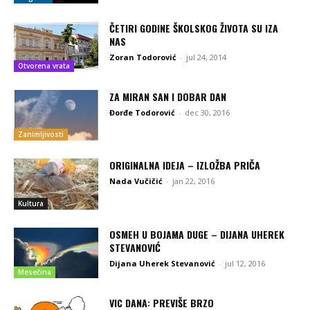
ČETIRI GODINE ŠKOLSKOG ŽIVOTA SU IZA
NAS
Zoran Todorović
-
jul 24, 2014
Otvorena vrata
ZA MIRAN SAN I DOBAR DAN
Đorđe Todorović
-
dec 30, 2016
Zanimljivosti
ORIGINALNA IDEJA – IZLOŽBA PRIČA
Nada Vučičić
-
jan 22, 2016
Kultura
OSMEH U BOJAMA DUGE – DIJANA UHEREK
STEVANOVIĆ
Dijana Uherek Stevanović
-
jul 12, 2016
Mesečina
VIC DANA: PREVIŠE BRZO