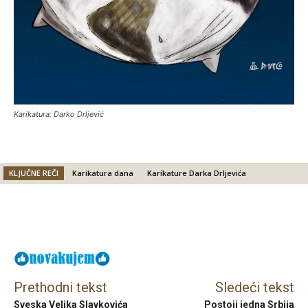
Karikatura: Darko Drljević
KLJUČNE REČI
Karikatura dana
Karikature Darka Drljevića
Facebook
X
Email
Prethodni tekst
Sledeći tekst
Sveska Veljka Slavkovića
Postoji jedna Srbija