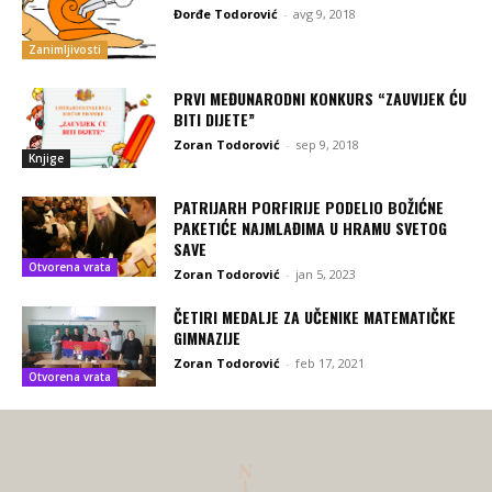
Đorđe Todorović
-
avg 9, 2018
Zanimljivosti
PRVI MEĐUNARODNI KONKURS “ZAUVIJEK ĆU
BITI DIJETE”
Zoran Todorović
-
sep 9, 2018
Knjige
PATRIJARH PORFIRIJE PODELIO BOŽIĆNE
PAKETIĆE NAJMLAĐIMA U HRAMU SVETOG
SAVE
Otvorena vrata
Zoran Todorović
-
jan 5, 2023
ČETIRI MEDALJE ZA UČENIKE MATEMATIČKE
GIMNAZIJE
Zoran Todorović
-
feb 17, 2021
Otvorena vrata