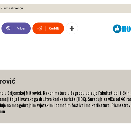
 Pismestrovića
Viber
ReddIt
rović
ne u Srijemskoj Mitrovici. Nakon mature u Zagrebu upisuje Fakultet političkih 
temeljitelja Hrvatskoga društva karikaturista (HDK). Surađuje sa više od 40 razl
eluje na mnogobrojnim svjetskim i domaćim festivalima karikatura. Pismestrović ž
nin.