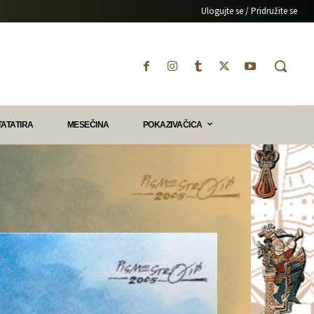
Ulogujte se / Pridružite se
TATATIRA
MESEČINA
POKAZIVAČICA