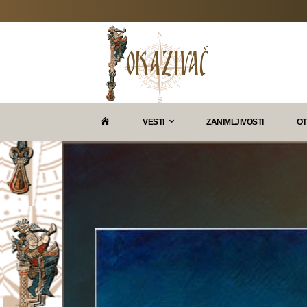
P
VESTI
ZANIMLJIVOSTI
OT
O
K
A
Z