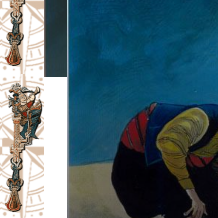
I
V
A
Č