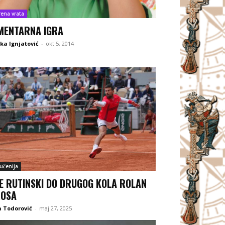
rena vrata
MENTARNA IGRA
ka Ignjatović
-
okt 5, 2014
jučenija
E RUTINSKI DO DRUGOG KOLA ROLAN
ROSA
 Todorović
-
maj 27, 2025