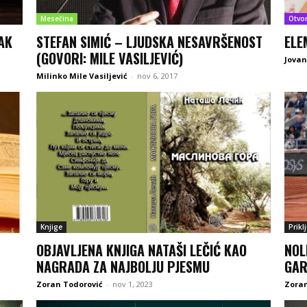
Mesečina
Otvo
AK
STEFAN SIMIĆ – LJUDSKA NESAVRŠENOST
ELE
(GOVORI: MILE VASILJEVIĆ)
Jovan
Milinko Mile Vasiljević
-
nov 6, 2017
Knjige
Prikl
OBJAVLJENA KNJIGA NATAŠI LEČIĆ KAO
NOL
NAGRADA ZA NAJBOLJU PJESMU
GA
Zoran Todorović
-
nov 1, 2023
Zoran