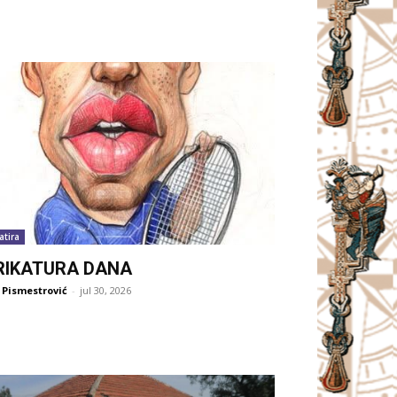
atira
RIKATURA DANA
 Pismestrović
-
jul 30, 2026