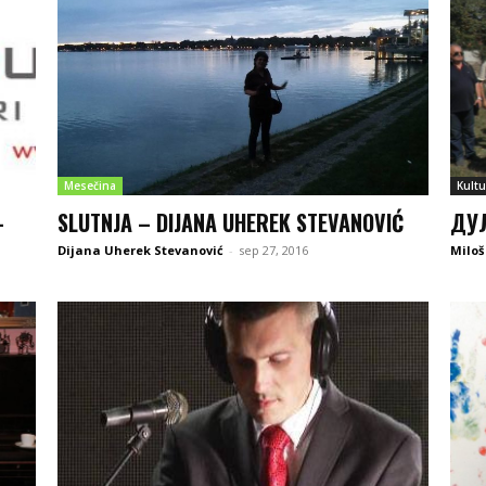
Mesečina
Kultu
-
SLUTNJA – DIJANA UHEREK STEVANOVIĆ
ДУЛ
Dijana Uherek Stevanović
-
sep 27, 2016
Miloš