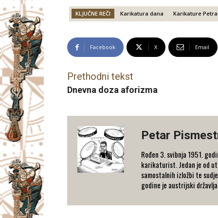
KLJUČNE REČI
Karikatura dana
Karikature Petra
Facebook
X
Email
Prethodni tekst
Dnevna doza aforizma
Petar Pismest
Rođen 3. svibnja 1951. godi
karikaturist. Jedan je od u
samostalnih izložbi te sudj
godine je austrijski državlja