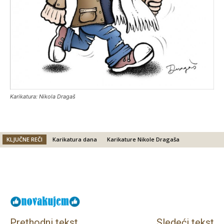
Karikatura: Nikola Dragaš
KLJUČNE REČI
Karikatura dana
Karikature Nikole Dragaša
Facebook
X
Email
Prethodni tekst
Sledeći tekst