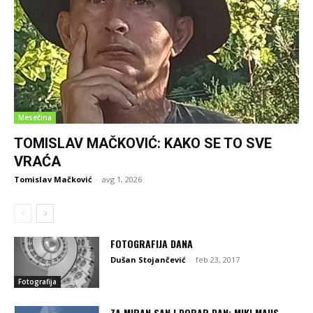
Mesečina
TOMISLAV MAČKOVIĆ: KAKO SE TO SVE
VRAĆA
Tomislav Mačković
-
avg 1, 2026
FOTOGRAFIJA DANA
Dušan Stojančević
-
feb 23, 2017
Fotografija
ZA MIRAN SAN I DOBAR DAN: MIKI MAUS