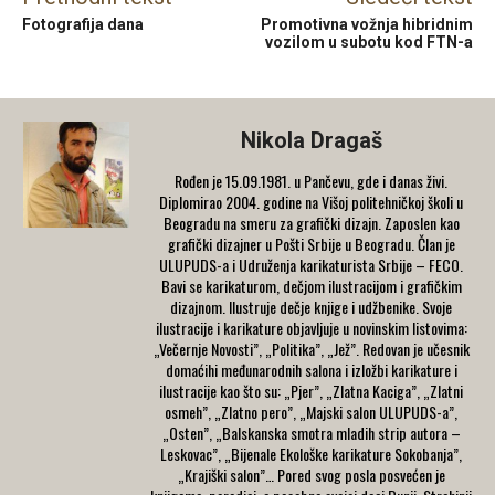
Fotografija dana
Promotivna vožnja hibridnim
vozilom u subotu kod FTN-a
Nikola Dragaš
Rođen je 15.09.1981. u Pančevu, gde i danas živi.
Diplomirao 2004. godine na Višoj politehničkoj školi u
Beogradu na smeru za grafički dizajn. Zaposlen kao
grafički dizajner u Pošti Srbije u Beogradu. Član je
ULUPUDS-a i Udruženja karikaturista Srbije – FECO.
Bavi se karikaturom, dečjom ilustracijom i grafičkim
dizajnom. Ilustruje dečje knjige i udžbenike. Svoje
ilustracije i karikature objavljuje u novinskim listovima:
„Večernje Novosti”, „Politika”, „Jež”. Redovan je učesnik
domaćihi međunarodnih salona i izložbi karikature i
ilustracije kao što su: „Pjer”, „Zlatna Kaciga”, „Zlatni
osmeh”, „Zlatno pero”, „Majski salon ULUPUDS-a”,
„Osten”, „Balskanska smotra mladih strip autora –
Leskovac”, „Bijenale Ekološke karikature Sokobanja”,
„Krajiški salon”… Pored svog posla posvećen je