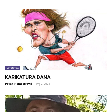
Satatatira
KARIKATURA DANA
Petar Pismestrović
-
avg 2, 2026