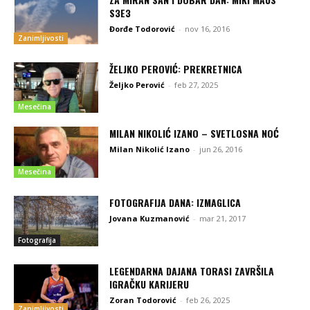
S3E3
Đorđe Todorović
-
nov 16, 2016
Zanimljivosti
ŽELJKO PEROVIĆ: PREKRETNICA
Željko Perović
-
feb 27, 2025
Mesečina
MILAN NIKOLIĆ IZANO – SVETLOSNA NOĆ
Milan Nikolić Izano
-
jun 26, 2016
Mesečina
FOTOGRAFIJA DANA: IZMAGLICA
Jovana Kuzmanović
-
mar 21, 2017
Fotografija
LEGENDARNA DAJANA TORASI ZAVRŠILA
IGRAČKU KARIJERU
Zoran Todorović
-
feb 26, 2025
Zanimljivosti