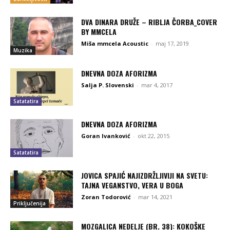
DVA DINARA DRUŽE – RIBLJA ČORBA_COVER
BY MMCELA
Miša mmcela Acoustic
-
maj 17, 2019
Muzika
DNEVNA DOZA AFORIZMA
Salja P. Slovenski
-
mar 4, 2017
Satatatira
DNEVNA DOZA AFORIZMA
Goran Ivanković
-
okt 22, 2015
Satatatira
JOVICA SPAJIĆ NAJIZDRŽLJIVIJI NA SVETU:
TAJNA VEGANSTVO, VERA U BOGA
Zoran Todorović
-
mar 14, 2021
Priključenija
MOZGALICA NEDELJE (BR. 38): KOKOŠKE