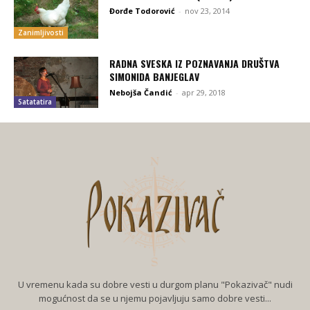
Đorđe Todorović
-
nov 23, 2014
Zanimljivosti
RADNA SVESKA IZ POZNAVANJA DRUŠTVA
SIMONIDA BANJEGLAV
Nebojša Čandić
-
apr 29, 2018
Satatatira
U vremenu kada su dobre vesti u durgom planu "Pokazivač" nudi
mogućnost da se u njemu pojavljuju samo dobre vesti...