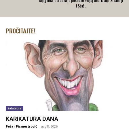
knjigama, porodici, a posebno svojoj deci Dunji, Strahinji
i Staši.
PROČITAJTE!
Satatatira
KARIKATURA DANA
Petar Pismestrović
-
avg 8, 2026