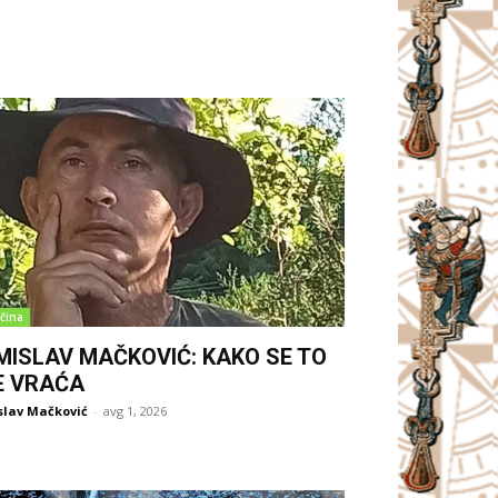
čina
MISLAV MAČKOVIĆ: KAKO SE TO
E VRAĆA
slav Mačković
-
avg 1, 2026