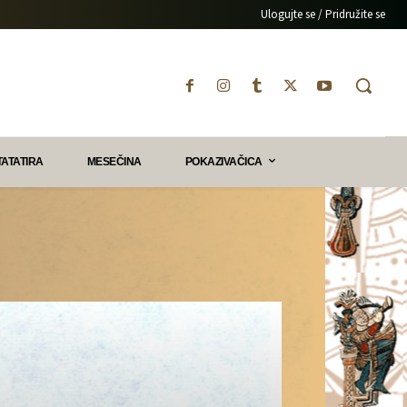
Ulogujte se / Pridružite se
TATATIRA
MESEČINA
POKAZIVAČICA