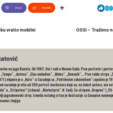
Viber
ReddIt
ku vratio mobilni
OSSI – Tražimo n
jatović
orku na jugu Banata. Od 1962. živi i radi u Novom Sadu. Prve portrete i portre
 „Tempo“, „Antena“ „Glas omladine“, „Melos“, „Dnevnik“,... Prve table stripa „Z
971.) objavio je u „Kurir“-u Saradnju sa „Politikinim zabavnikom“ započeo je 19
od saradnje je više od 300 portret-karikatura koje su, na žalost autora, sve ost
la“ u „Stripoteci“ (izdavač: „Marketprin“, N. Sad). Sa stripom „Krapino“ („YU-
ji jugoslovenski strip. Između ostalog crtao je ilustracije za časopise namenje
pesama i knjiga