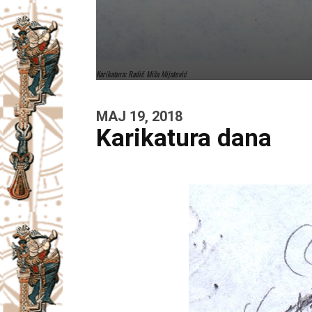
Karikatura: Radič Miša Mijatović
MAJ 19, 2018
Karikatura dana