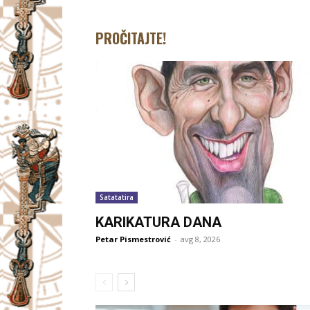
PROČITAJTE!
Satatatira
KARIKATURA DANA
Petar Pismestrović
-
avg 8, 2026