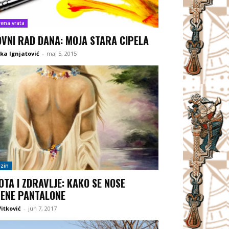
rena vrata
OVNI RAD DANA: MOJA STARA CIPELA
ka Ignjatović
-
maj 5, 2015
zin
OTA I ZDRAVLJE: KAKO SE NOSE
ENE PANTALONE
itković
-
jun 7, 2017