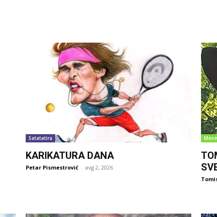
Satatatira
Mese
KARIKATURA DANA
TO
SV
Petar Pismestrović
-
avg 2, 2026
Tomi