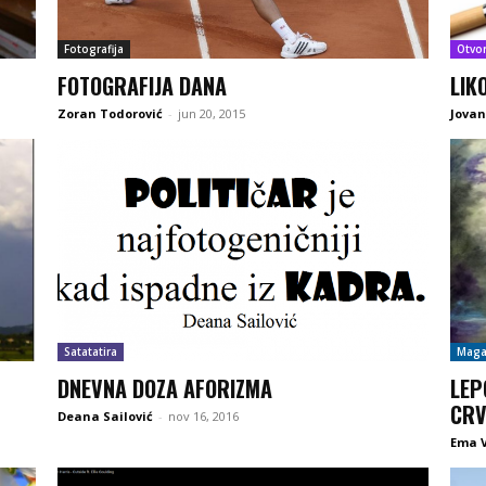
Fotografija
Otvo
FOTOGRAFIJA DANA
LIK
Zoran Todorović
-
jun 20, 2015
Jovan
Satatatira
Maga
DNEVNA DOZA AFORIZMA
LEP
CRV
Deana Sailović
-
nov 16, 2016
Ema V