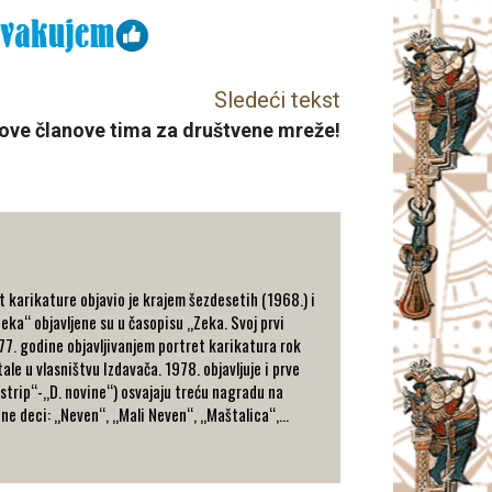
Sledeći tekst
ove članove tima za društvene mreže!
t karikature objavio je krajem šezdesetih (1968.) i
eka“ objavljene su u časopisu „Zeka. Svoj prvi
77. godine objavljivanjem portret karikatura rok
ale u vlasništvu Izdavača. 1978. objavljuje i prve
strip“-„D. novine“) osvajaju treću nagradu na
ne deci: „Neven“, „Mali Neven“, „Maštalica“,...