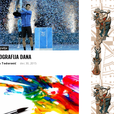
rafija
OGRAFIJA DANA
 Todorović
-
dec 30, 2015