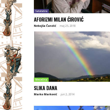
Satatatira
AFORIZMI MILAN ĆIROVIĆ
Nebojša Čandić
-
maj 25, 2018
Mesečina
SLIKA DANA
Marko Marković
-
jun 2, 2014