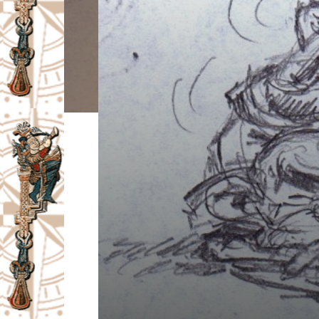
I
V
A
Č