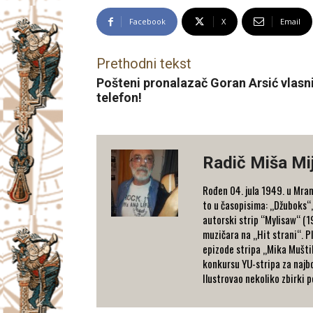
Facebook
X
Email
Prethodni tekst
Pošteni pronalazač Goran Arsić vlasni
telefon!
Radič Miša Mi
Rođen 04. jula 1949. u Mram
to u časopisima: „Džuboks“,
autorski strip “Мylisaw“ (1
muzičara na „Hit strani“. Pl
epizode stripa „Mika Muštik
konkursu YU-stripa za najbol
Ilustrovao nekoliko zbirki 