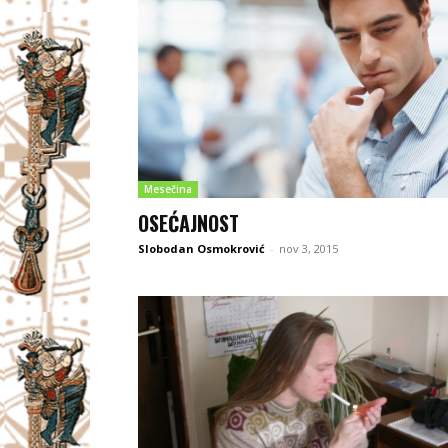
Mesečina
OSEĆAJNOST
Slobodan Osmokrović
-
nov 3, 2015