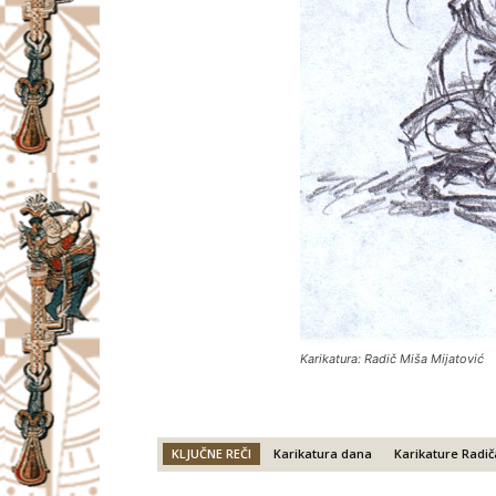
Karikatura: Radič Miša Mijatović
KLJUČNE REČI
Karikatura dana
Karikature Radič