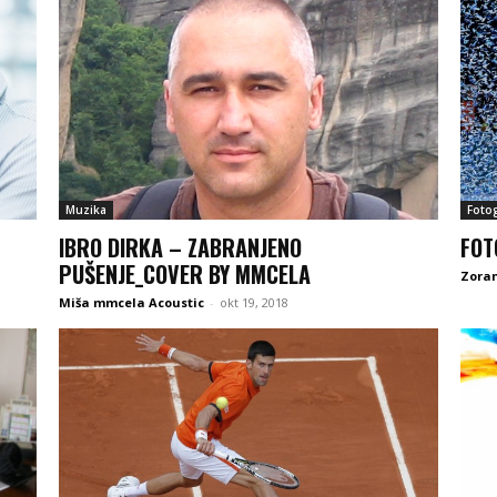
Muzika
Fotog
IBRO DIRKA – ZABRANJENO
FOT
PUŠENJE_COVER BY MMCELA
Zoran
Miša mmcela Acoustic
-
okt 19, 2018