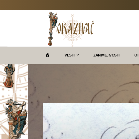
P
VESTI
ZANIMLJIVOSTI
OT
O
K
A
Z