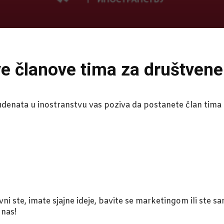
e članove tima za društvene
udenata u inostranstvu vas poziva da postanete član tima
ni ste, imate sjajne ideje, bavite se marketingom ili ste s
 nas!