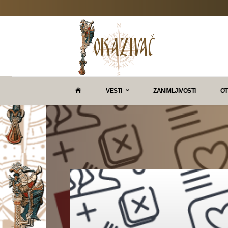
P
VESTI
ZANIMLJIVOSTI
OT
O
K
A
Z