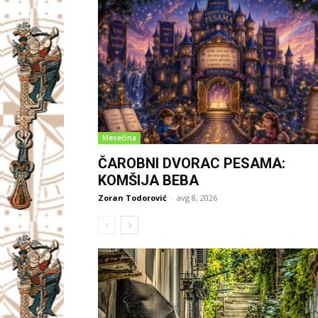
Mesečina
ČAROBNI DVORAC PESAMA:
KOMŠIJA BEBA
Zoran Todorović
-
avg 8, 2026