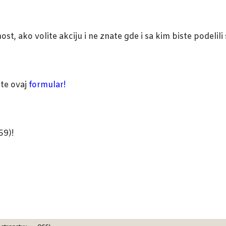
t, ako volite akciju i ne znate gde i sa kim biste podelili 
ite ovaj
formular
!
59)!