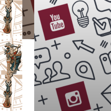
I
V
A
Č