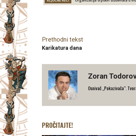
KLJUČNE REČI
Organizacija srpskih studenata u in
Facebook
X
Email
Prethodni tekst
Karikatura dana
Zoran Todorov
Osnivač „Pokazivača“. Tvorac
PROČITAJTE!