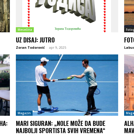
Mesečina
Fotog
UZ DISAJ: JUTRO
FOT
Zoran Todorović
-
apr 9, 2025
Labu
Magazin
Maga
НА:
MARI SIGURAN: „NOLE MOŽE DA BUDE
ALH
NAJBOLJI SPORTISTA SVIH VREMENA“
MAV