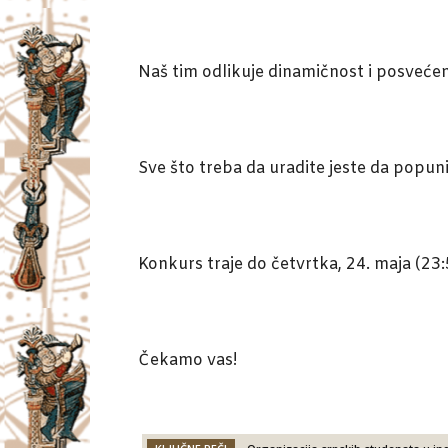
Naš tim odlikuje dinamičnost i posvećenos
Sve što treba da uradite jeste da popun
Konkurs traje do četvrtka, 24. maja (23:
Čekamo vas!