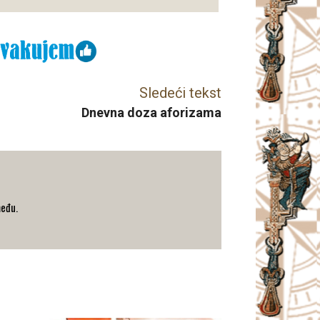
Sledeći tekst
Dnevna doza aforizama
među.