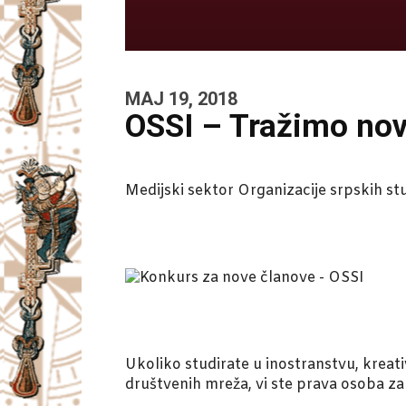
MAJ 19, 2018
OSSI – Tražimo nov
Medijski sektor Organizacije srpskih st
Ukoliko studirate u inostranstvu, kreativ
društvenih mreža, vi ste prava osoba za