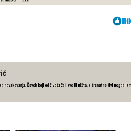
ostranstvu
OSSI
Viber
ReddIt
ić
 novakovanja. Čovek koji od života želi sve ili ništa, a trenutno živi negde iz