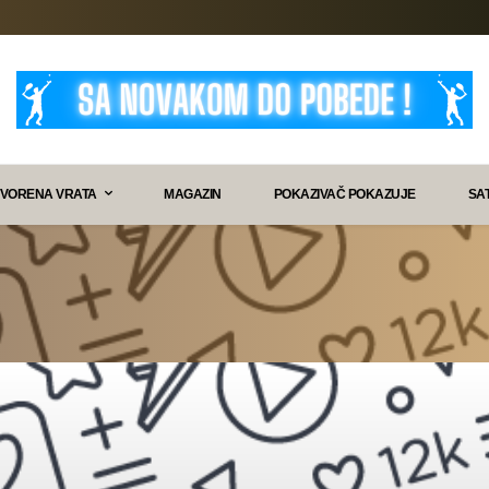
VORENA VRATA
MAGAZIN
POKAZIVAČ POKAZUJE
SA