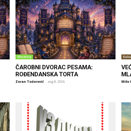
Mesečina
Kultu
ČAROBNI DVORAC PESAMA:
VE
ROĐENDANSKA TORTA
ML
Zoran Todorović
-
avg 8, 2026
Mišo 