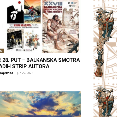
ra
Ć 28. PUT – BALKANSKA SMOTRA
ADIH STRIP AUTORA
Koprivica
-
jun 27, 2026