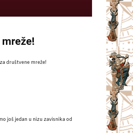
 mreže!
 za društvene mreže!
amo još jedan u nizu zavisnika od