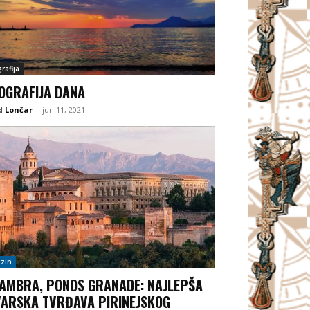
rafija
OGRAFIJA DANA
d Lončar
-
jun 11, 2021
zin
AMBRA, PONOS GRANADE: NAJLEPŠA
ARSKA TVRĐAVA PIRINEJSKOG