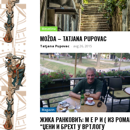
Mesečina
MOŽDA – TATJANA PUPOVAC
Tatjana Pupovac
-
avg 26, 2015
Magazin
ЖИКА РАНКОВИЋ: М Е Р И ( ИЗ РОМА
“ЏЕНИ И БРЕХТ У ВРТЛОГУ