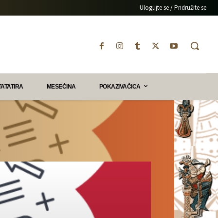
Ulogujte se / Pridružite se
TATATIRA
MESEČINA
POKAZIVAČICA