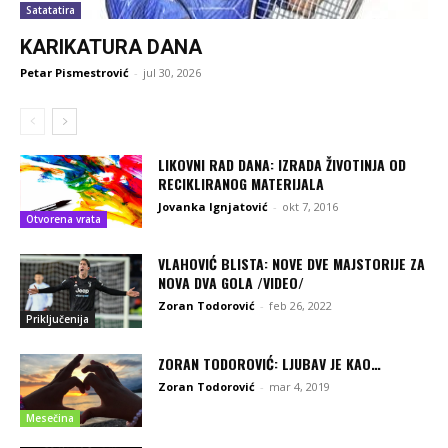
Satatatira
KARIKATURA DANA
Petar Pismestrović
-
jul 30, 2026
LIKOVNI RAD DANA: IZRADA ŽIVOTINJA OD
RECIKLIRANOG MATERIJALA
Jovanka Ignjatović
-
okt 7, 2016
Otvorena vrata
VLAHOVIĆ BLISTA: NOVE DVE MAJSTORIJE ZA
NOVA DVA GOLA /VIDEO/
Zoran Todorović
-
feb 26, 2022
Priključenija
ZORAN TODOROVIĆ: LJUBAV JE KAO…
Zoran Todorović
-
mar 4, 2019
Mesečina