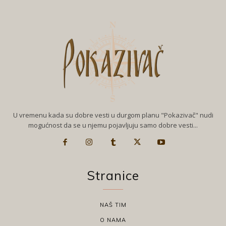
U vremenu kada su dobre vesti u durgom planu "Pokazivač" nudi
mogućnost da se u njemu pojavljuju samo dobre vesti...
Stranice
NAŠ TIM
O NAMA