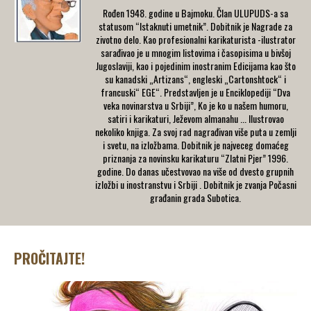
Rođen 1948. godine u Bajmoku. Član ULUPUDS-a sa
statusom “Istaknuti umetnik”. Dobitnik je Nagrade za
zivotno delo. Kao profesionalni karikaturista -ilustrator
sarađivao je u mnogim listovima i časopisima u bivšoj
Jugoslaviji, kao i pojedinim inostranim Edicijama kao što
su kanadski „Artizans“, engleski „Cartonshtock“ i
francuski“ EGE“. Predstavljen je u Enciklopediji “Dva
veka novinarstva u Srbiji”, Ko je ko u našem humoru,
satiri i karikaturi, Ježevom almanahu ... Ilustrovao
nekoliko knjiga. Za svoj rad nagrađivan više puta u zemlji
i svetu, na izložbama. Dobitnik je najveceg domaćeg
priznanja za novinsku karikaturu “Zlatni Pjer” 1996.
godine. Do danas učestvovao na više od dvesto grupnih
izložbi u inostranstvu i Srbiji . Dobitnik je zvanja Počasni
građanin grada Subotica.
PROČITAJTE!