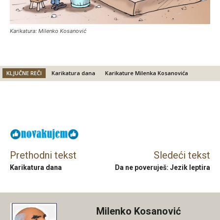
Karikatura: Milenko Kosanović
KLJUČNE REČI
Karikatura dana
Karikature Milenka Kosanovića
Facebook
X
Email
Prethodni tekst
Sledeći tekst
Karikatura dana
Da ne poveruješ: Jezik leptira
Milenko Kosanović