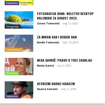
Satatatira
FOTOGRAFIJA DANA: NOLETOV DESKTOP
KALENDAR ZA AVGUST 2023.
Zoran Todorović
-
avg 12, 2023
Fotografija
ZA MIRAN SAN I DOBAR DAN
Đorđe Todorović
-
mar 15, 2015
Zanimljivosti
NEDA GAVRIĆ: PRAVO U TVOJ ZAGRLJAJ
Neda Gavrić
-
nov 2, 2021
Mesečina
AFORIZMI DARKO HABAZIN
Deana Sailović
-
maj 11, 2018
Satatatira