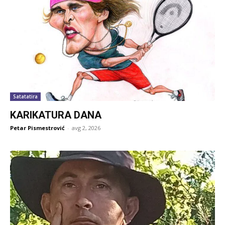
Satatatira
KARIKATURA DANA
Petar Pismestrović
-
avg 2, 2026