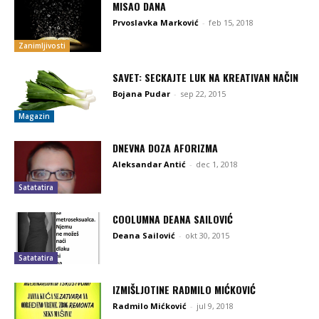
MISAO DANA
Prvoslavka Marković
-
feb 15, 2018
Zanimljivosti
SAVET: SECKAJTE LUK NA KREATIVAN NAČIN
Bojana Pudar
-
sep 22, 2015
Magazin
DNEVNA DOZA AFORIZMA
Aleksandar Antić
-
dec 1, 2018
Satatatira
COOLUMNA DEANA SAILOVIĆ
Deana Sailović
-
okt 30, 2015
Satatatira
IZMIŠLJOTINE RADMILO MIĆKOVIĆ
Radmilo Mićković
-
jul 9, 2018