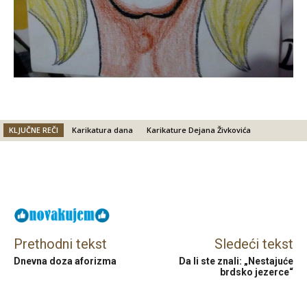
KLJUČNE REČI
Karikatura dana
Karikature Dejana Živkovića
Facebook
X
Email
Prethodni tekst
Sledeći tekst
Dnevna doza aforizma
Da li ste znali: „Nestajuće
brdsko jezerce“