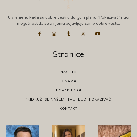
U vremenu kada su dobre vesti u durgom planu "Pokazivač" nudi
mogućnost da se u njemu pojavljuju samo dobre vesti...
Stranice
NAŠ TIM
O NAMA
NOVAKUJMO!
PRIDRUŽI SE NAŠEM TIMU, BUDI POKAZIVAČ!
KONTAKT