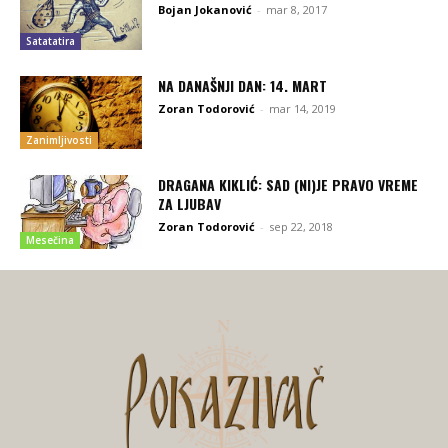
Bojan Jokanović
-
mar 8, 2017
Satatatira
NA DANAŠNJI DAN: 14. MART
Zoran Todorović
-
mar 14, 2019
Zanimljivosti
DRAGANA KIKLIĆ: SAD (NI)JE PRAVO VREME
ZA LJUBAV
Zoran Todorović
-
sep 22, 2018
Mesečina