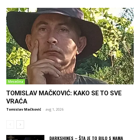
Mesečina
TOMISLAV MAČKOVIĆ: KAKO SE TO SVE
VRAĆA
Tomislav Mačković
-
avg 1, 2026
DARKSHINES – ŠTA JE TO BILO S NAMA