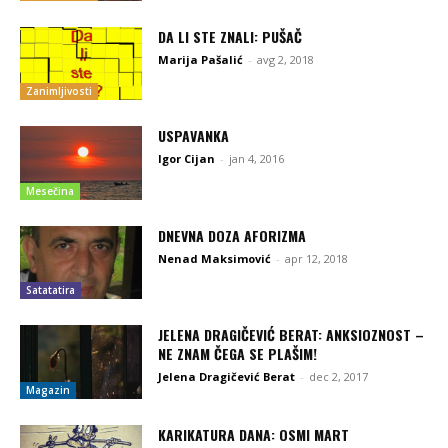
DA LI STE ZNALI: PUŠAČ
Marija Pašalić
-
avg 2, 2018
Zanimljivosti
USPAVANKA
Igor Cijan
-
jan 4, 2016
Mesečina
DNEVNA DOZA AFORIZMA
Nenad Maksimović
-
apr 12, 2018
Satatatira
JELENA DRAGIČEVIĆ BERAT: ANKSIOZNOST –
NE ZNAM ČEGA SE PLAŠIM!
Jelena Dragičević Berat
-
dec 2, 2017
Magazin
KARIKATURA DANA: OSMI MART