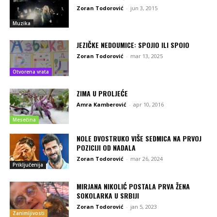
Zoran Todorović
-
jun 3, 2015
Muzika
JEZIČKE NEDOUMICE: SPOJIO ILI SPOIO
Zoran Todorović
-
mar 13, 2025
Otvorena vrata
ZIMA U PROLJEĆE
Amra Kamberović
-
apr 10, 2016
Mesečina
NOLE DVOSTRUKO VIŠE SEDMICA NA PRVOJ
POZICIJI OD NADALA
Zoran Todorović
-
mar 26, 2024
Priključenija
MIRJANA NIKOLIĆ POSTALA PRVA ŽENA
SOKOLARKA U SRBIJI
Zoran Todorović
-
jan 5, 2023
Zanimljivosti