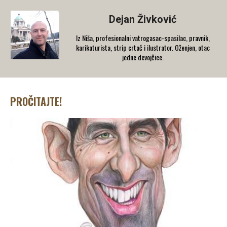
Dejan Živković
Iz Niša, profesionalni vatrogasac-spasilac, pravnik,
karikaturista, strip crtač i ilustrator. Oženjen, otac
jedne devojčice.
PROČITAJTE!