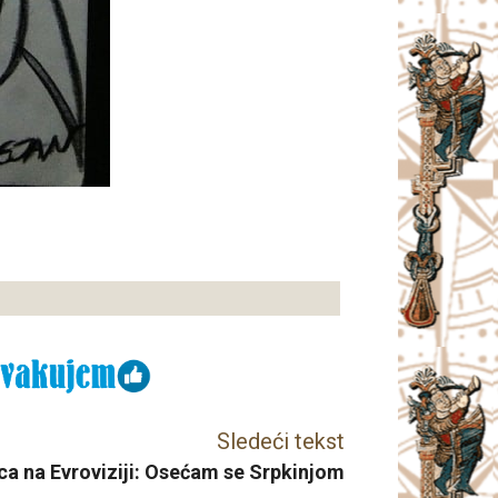
Sledeći tekst
a na Evroviziji: Osećam se Srpkinjom