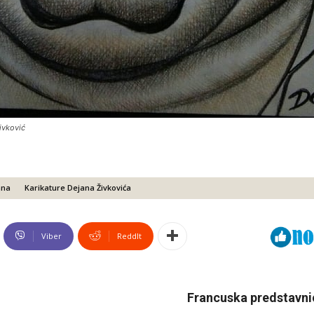
ivković
ana
Karikature Dejana Živkovića
Viber
ReddIt
Francuska predstavnic