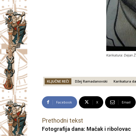
Karikatura: Dejan Ž
KLJUČNE REČI
Džej Ramadanovski
Karikatura d
Facebook
X
Email
Prethodni tekst
Fotografija dana: Mačak i ribolovac