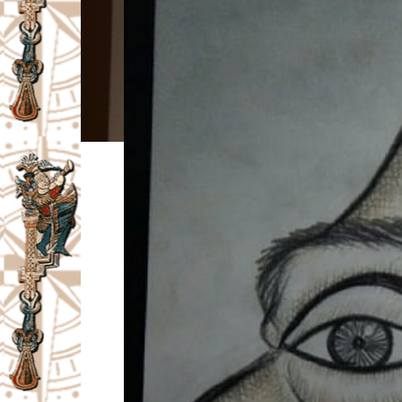
I
V
A
Č