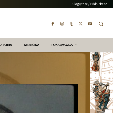
Ulogujte se / Pridružite se
TATATIRA
MESEČINA
POKAZIVAČICA