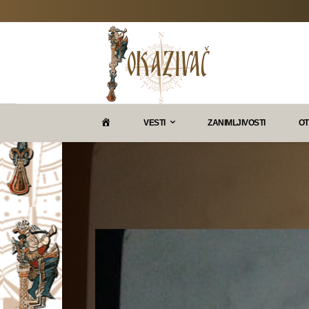
P
VESTI
ZANIMLJIVOSTI
OT
O
K
A
Z