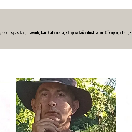
ć
gasac-spasilac, pravnik, karikaturista, strip crtač i ilustrator. Oženjen, otac j