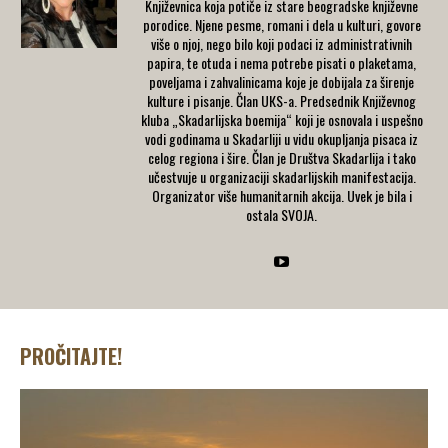
Književnica koja potiče iz stare beogradske književne
porodice. Njene pesme, romani i dela u kulturi, govore
više o njoj, nego bilo koji podaci iz administrativnih
papira, te otuda i nema potrebe pisati o plaketama,
poveljama i zahvalinicama koje je dobijala za širenje
kulture i pisanje. Član UКS-a. Predsednik Кnjiževnog
kluba „Skadarlijska boemija“ koji je osnovala i uspešno
vodi godinama u Skadarliji u vidu okupljanja pisaca iz
celog regiona i šire. Član je Društva Skadarlija i tako
učestvuje u organizaciji skadarlijskih manifestacija.
Organizator više humanitarnih akcija. Uvek je bila i
ostala SVOJA.
PROČITAJTE!