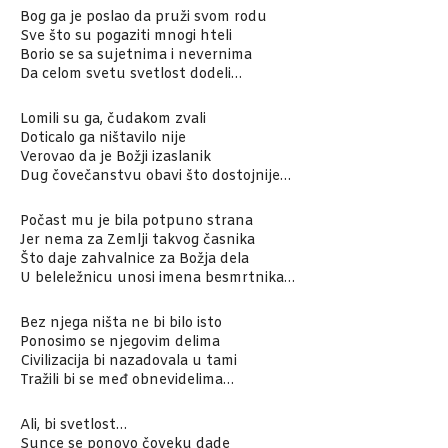
Bog ga je poslao da pruži svom rodu
Sve što su pogaziti mnogi hteli
Borio se sa sujetnima i nevernima
Da celom svetu svetlost dodeli…
Lomili su ga, čudakom zvali
Doticalo ga ništavilo nije
Verovao da je Božji izaslanik
Dug čovečanstvu obavi što dostojnije…
Počast mu je bila potpuno strana
Jer nema za Zemlji takvog časnika
Što daje zahvalnice za Božja dela
U beleležnicu unosi imena besmrtnika…
Bez njega ništa ne bi bilo isto
Ponosimo se njegovim delima
Civilizacija bi nazadovala u tami
Tražili bi se međ obnevidelima…
Ali, bi svetlost…
Sunce se ponovo čoveku dade