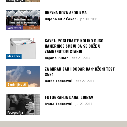
DNEVNA DOZA AFORIZMA
Biljana Kitić Čakar
-
jan 30, 2018
Satatatira
SAVET: POGLEDAJTE KOLIKO DUGO
NAMERNICE SMEJU DA SE DRŽE U
ZAMRZNUTOM STANJU
Magazin
Bojana Pudar
-
dec 29, 2014
ZA MIRAN SAN I DOBAR DAN: DŽONI TEST
S5E4
Đorđe Todorović
-
dec 27, 2017
Zanimljivosti
FOTOGRAFIJA DANA: LJUBAV
Ivana Todorović
-
jul 29, 2017
Fotografija