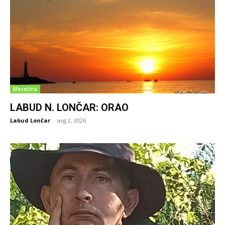
Mesečina
LABUD N. LONČAR: ORAO
Labud Lončar
-
avg 2, 2026