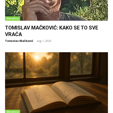
Mesečina
TOMISLAV MAČKOVIĆ: KAKO SE TO SVE
VRAĆA
Tomislav Mačković
-
avg 1, 2026
Mesečina