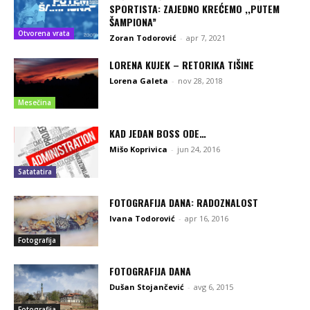
SPORTISTA: ZAJEDNO KREĆEMO ,,PUTEM
ŠAMPIONA”
Otvorena vrata
Zoran Todorović
-
apr 7, 2021
LORENA KUJEK – RETORIKA TIŠINE
Lorena Galeta
-
nov 28, 2018
Mesečina
KAD JEDAN BOSS ODE…
Mišo Koprivica
-
jun 24, 2016
Satatatira
FOTOGRAFIJA DANA: RADOZNALOST
Ivana Todorović
-
apr 16, 2016
Fotografija
FOTOGRAFIJA DANA
Dušan Stojančević
-
avg 6, 2015
Fotografija