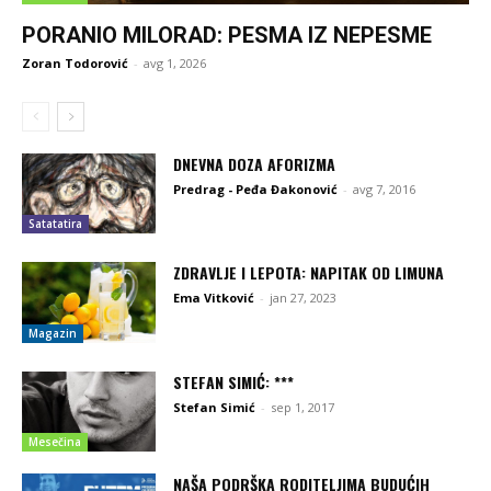
PORANIO MILORAD: PESMA IZ NEPESME
Zoran Todorović
-
avg 1, 2026
DNEVNA DOZA AFORIZMA
Predrag - Peđa Đakonović
-
avg 7, 2016
Satatatira
ZDRAVLJE I LEPOTA: NAPITAK OD LIMUNA
Ema Vitković
-
jan 27, 2023
Magazin
STEFAN SIMIĆ: ***
Stefan Simić
-
sep 1, 2017
Mesečina
NAŠA PODRŠKA RODITELJIMA BUDUĆIH