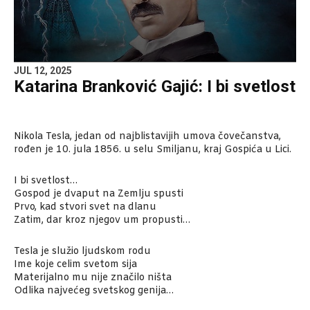
JUL 12, 2025
Katarina Branković Gajić: I bi svetlost
Nikola Tesla, jedan od najblistavijih umova čovečanstva,
rođen je 10. jula 1856. u selu Smiljanu, kraj Gospića u Lici.
I bi svetlost…
Gospod je dvaput na Zemlju spusti
Prvo, kad stvori svet na dlanu
Zatim, dar kroz njegov um propusti…
Tesla je služio ljudskom rodu
Ime koje celim svetom sija
Materijalno mu nije značilo ništa
Odlika najvećeg svetskog genija…