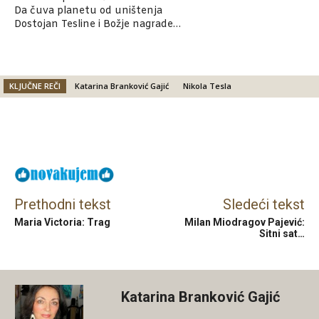
Da čuva planetu od uništenja
Dostojan Tesline i Božje nagrade…
KLJUČNE REČI
Katarina Branković Gajić
Nikola Tesla
Facebook
X
Email
Prethodni tekst
Sledeći tekst
Maria Victoria: Trag
Milan Miodragov Pajević:
Sitni sat…
Katarina Branković Gajić