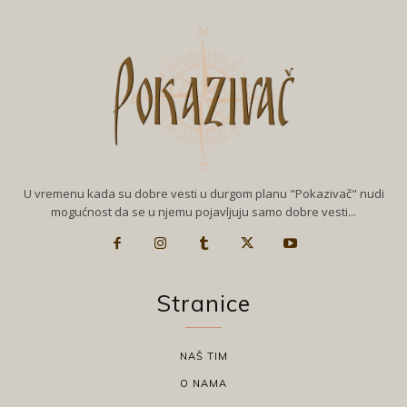
U vremenu kada su dobre vesti u durgom planu "Pokazivač" nudi
mogućnost da se u njemu pojavljuju samo dobre vesti...
Stranice
NAŠ TIM
O NAMA