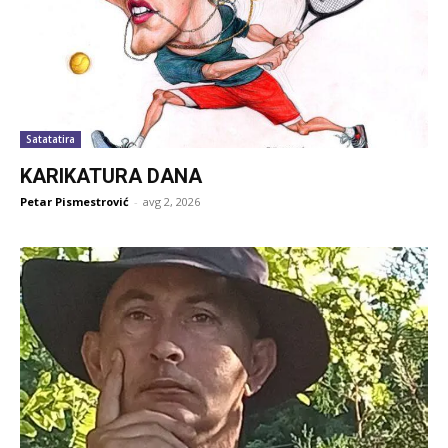
Satatatira
KARIKATURA DANA
Petar Pismestrović
-
avg 2, 2026