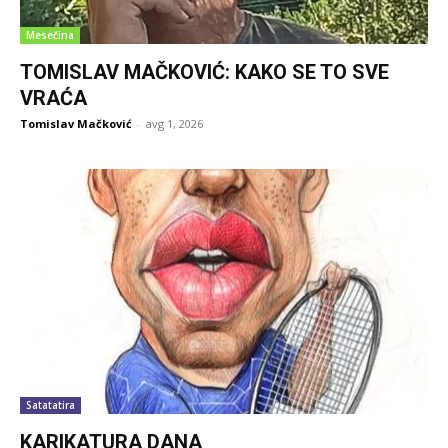
Mesečina
TOMISLAV MAČKOVIĆ: KAKO SE TO SVE
VRAĆA
Tomislav Mačković
-
avg 1, 2026
Satatatira
KARIKATURA DANA