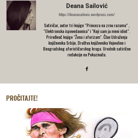
Deana Sailović
https://deanasailovic.wordpress.com/
Satiričar, autor tri knjige “Princeza na zrnu razuma” ,
“Elektronska ispovedaonica” i "Koji sam ja meni idiot".
Priređivač knjige "Žena i aforizam". Član Udruženja
književnika Srbije, Društva književnika Vojvodine i
Beogradskog aforističarskog kruga. Urednik satirične
redakcije na Pokazivaču.
PROČITAJTE!