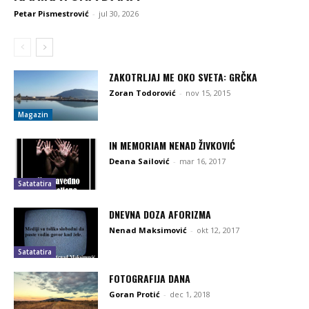
Petar Pismestrović
-
jul 30, 2026
ZAKOTRLJAJ ME OKO SVETA: GRČKA
Zoran Todorović
-
nov 15, 2015
Magazin
IN MEMORIAM NENAD ŽIVKOVIĆ
Deana Sailović
-
mar 16, 2017
Satatatira
DNEVNA DOZA AFORIZMA
Nenad Maksimović
-
okt 12, 2017
Satatatira
FOTOGRAFIJA DANA
Goran Protić
-
dec 1, 2018