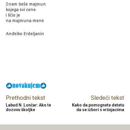
Znam beše majmun
kojega svi cene
i ličio je
na majmuna mene
Anđelko Erdeljanin
Facebook
X
Email
Prethodni tekst
Sledeći tekst
Labud N. Lončar: Ako te
Kako da pomognete detetu
dozovu školjke
da se izbori s vršnjacima