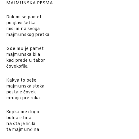
MAJMUNSKA PESMA
Dok mi se pamet
po glavi šetka
mislim na svoga
majmunskog pretka
Gde mu je pamet
majmunska bila
kad pređe u tabor
čovekofila
Kakva to beše
majmunska stoka
postaje čovek
mnogo pre roka
Kopka me dugo
bolna istina
na šta je ličila
ta majmunčina