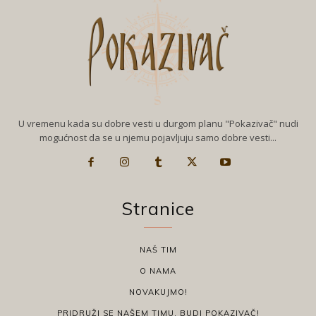
U vremenu kada su dobre vesti u durgom planu "Pokazivač" nudi
mogućnost da se u njemu pojavljuju samo dobre vesti...
Stranice
NAŠ TIM
O NAMA
NOVAKUJMO!
PRIDRUŽI SE NAŠEM TIMU, BUDI POKAZIVAČ!