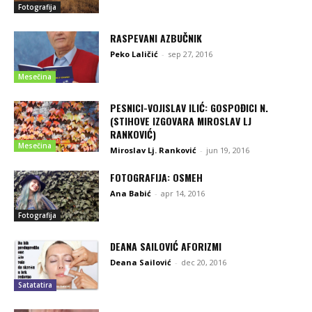
Fotografija
RASPEVANI AZBUČNIK
Peko Laličić
-
sep 27, 2016
Mesečina
PESNICI-VOJISLAV ILIĆ: GOSPOĐICI N.
(STIHOVE IZGOVARA MIROSLAV LJ
RANKOVIĆ)
Mesečina
Miroslav Lj. Ranković
-
jun 19, 2016
FOTOGRAFIJA: OSMEH
Ana Babić
-
apr 14, 2016
Fotografija
DEANA SAILOVIĆ AFORIZMI
Deana Sailović
-
dec 20, 2016
Satatatira