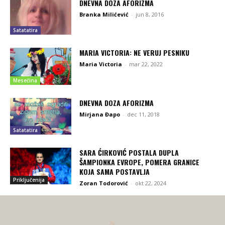
DNEVNA DOZA AFORIZMA
Branka Milićević
-
jun 8, 2016
Satatatira
MARIA VICTORIA: NE VERUJ PESNIKU
Maria Victoria
-
mar 22, 2022
Mesečina
DNEVNA DOZA AFORIZMA
Mirjana Đapo
-
dec 11, 2018
Satatatira
SARA ĆIRKOVIĆ POSTALA DUPLA
ŠAMPIONKA EVROPE, POMERA GRANICE
KOJA SAMA POSTAVLJA
Priključenija
Zoran Todorović
-
okt 22, 2024