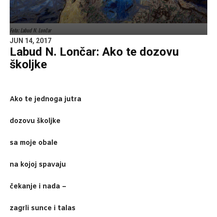
Foto; Labud N. Lončar
JUN 14, 2017
Labud N. Lončar: Ako te dozovu
školjke
Ako te jednoga jutra
dozovu školjke
sa moje obale
na kojoj spavaju
čekanje i nada –
zagrli sunce i talas