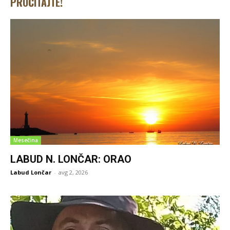
PROČITAJTE!
Mesečina
LABUD N. LONČAR: ORAO
Labud Lončar
-
avg 2, 2026