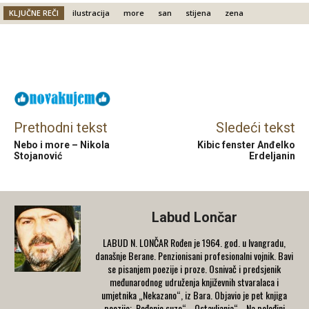
KLJUČNE REČI
ilustracija
more
san
stijena
zena
Facebook
X
Email
Prethodni tekst
Sledeći tekst
Nebo i more – Nikola
Kibic fenster Anđelko
Stojanović
Erdeljanin
Labud Lončar
LABUD N. LONČAR Rođen je 1964. god. u Ivangradu,
današnje Berane. Penzionisani profesionalni vojnik. Bavi
se pisanjem poezije i proze. Osnivač i predsjenik
međunarodnog udruženja književnih stvaralaca i
umjetnika „Nekazano“, iz Bara. Objavio je pet knjiga
poezije:„Rođenje suze“, „Ostavljanja“. „Na poleđini