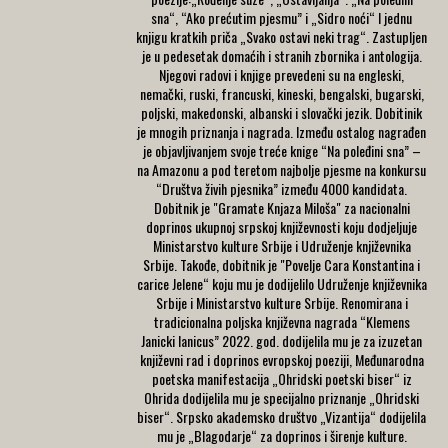
sna“, “Ako prećutim pjesmu” i „Sidro noći“ I jednu
knjigu kratkih priča „Svako ostavi neki trag“. Zastupljen
je u pedesetak domaćih i stranih zbornika i antologija.
Njegovi radovi i knjige prevedeni su na engleski,
nemački, ruski, francuski, kineski, bengalski, bugarski,
poljski, makedonski, albanski i slovački jezik. Dobitinik
je mnogih priznanja i nagrada. Između ostalog nagrađen
je objavljivanjem svoje treće knige “Na poleđini sna” –
na Amazonu a pod teretom najbolje pjesme na konkursu
“Društva živih pjesnika” između 4000 kandidata.
Dobitnik je "Gramate Knjaza Miloša" za nacionalni
doprinos ukupnoj srpskoj književnosti koju dodjeljuje
Ministarstvo kulture Srbije i Udruženje književnika
Srbije. Takođe, dobitnik je "Povelje Cara Konstantina i
carice Jelene“ koju mu je dodijelilo Udruženje književnika
Srbije i Ministarstvo kulture Srbije. Renomirana i
tradicionalna poljska književna nagrada “Klemens
Janicki Ianicus” 2022. god. dodijelila mu je za izuzetan
književni rad i doprinos evropskoj poeziji, Međunarodna
poetska manifestacija „Ohridski poetski biser“ iz
Ohrida dodijelila mu je specijalno priznanje „Ohridski
biser“. Srpsko akademsko društvo „Vizantija“ dodijelila
mu je „Blagodarje“ za doprinos i širenje kulture.