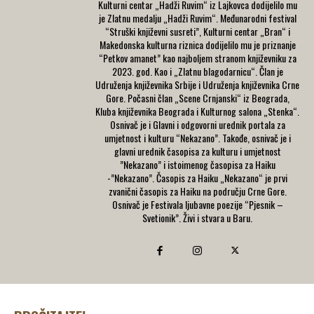
Kulturni centar „Hadži Ruvim“ iz Lajkovca dodijelilo mu
je Zlatnu medalju „Hadži Ruvim“. Međunarodni festival
“Struški književni susreti”, Kulturni centar „Bran“ i
Makedonska kulturna riznica dodijelilo mu je priznanje
“Petkov amanet” kao najboljem stranom književniku za
2023. god. Kao i „Zlatnu blagodarnicu“. Član je
Udruženja književnika Srbije i Udruženja književnika Crne
Gore. Počasni član „Scene Crnjanski“ iz Beograda,
Kluba književnika Beograda i Kulturnog salona „Stenka“.
Osnivač je i Glavni i odgovorni urednik portala za
umjetnost i kulturu “Nekazano”. Takođe, osnivač je i
glavni urednik časopisa za kulturu i umjetnost
”Nekazano” i istoimenog časopisa za Haiku
-”Nekazano”. Časopis za Haiku „Nekazano“ je prvi
zvanični časopis za Haiku na području Crne Gore.
Osnivač je Festivala ljubavne poezije “Pjesnik –
Svetionik”. Živi i stvara u Baru.