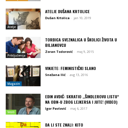
ATELJE DUŠANA KRTOLICE
Dušan Krtolica
-
jan 10, 2019
Atelje
TORBICA SVEZNALICA U ŠKOLICI ŽIVOTA U
BILJANOVCU
Zoran Todorović
-
maj 9, 2015
Priključenija
VINJETE: FEMINISTIČKI SLANO
Snežana Ilić
-
avg 13, 2016
Magazin
EDIN AVDIĆ: SKRATIO ,,ŠINDLEROVU LISTU“
NA OBN-U ZBOG LEJKERSA I JUTE! (VIDEO)
Igor Pavlović
-
maj 6, 2017
Vesti
DA LI STE ZNALI: KITO