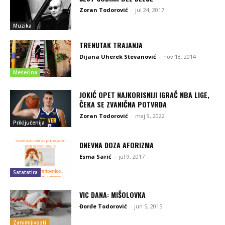
Zoran Todorović
-
jul 24, 2017
Muzika
TRENUTAK TRAJANJA
Dijana Uherek Stevanović
-
nov 18, 2014
Mesečina
JOKIĆ OPET NAJKORISNIJI IGRAČ NBA LIGE,
ČEKA SE ZVANIČNA POTVRDA
Zoran Todorović
-
maj 9, 2022
Priključenija
DNEVNA DOZA AFORIZMA
Esma Sarić
-
jul 9, 2017
Satatatira
VIC DANA: MIŠOLOVKA
Đorđe Todorović
-
jun 5, 2015
Zanimljivosti