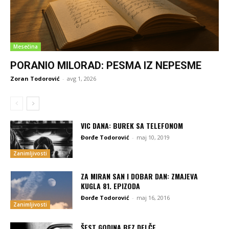
Mesečina
PORANIO MILORAD: PESMA IZ NEPESME
Zoran Todorović
-
avg 1, 2026
VIC DANA: BUREK SA TELEFONOM
Đorđe Todorović
-
maj 10, 2019
Zanimljivosti
ZA MIRAN SAN I DOBAR DAN: ZMAJEVA
KUGLA 81. EPIZODA
Đorđe Todorović
-
maj 16, 2016
Zanimljivosti
ŠEST GODINA BEZ DELČE