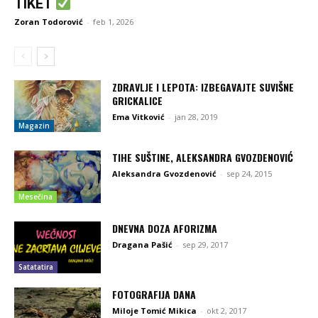
TIKET
Zoran Todorović
-
feb 1, 2026
ZDRAVLJE I LEPOTA: IZBEGAVAJTE SUVIŠNE
GRICKALICE
Ema Vitković
-
jan 28, 2019
Magazin
TIHE SUŠTINE, ALEKSANDRA GVOZDENOVIĆ
Aleksandra Gvozdenović
-
sep 24, 2015
Mesečina
DNEVNA DOZA AFORIZMA
Dragana Pašić
-
sep 29, 2017
Satatatira
FOTOGRAFIJA DANA
Miloje Tomić Mikica
-
okt 2, 2017