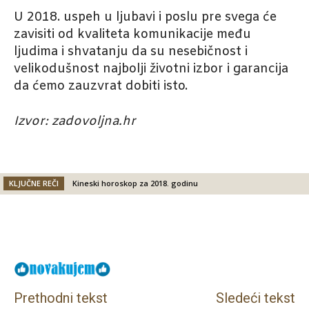
U 2018. uspeh u ljubavi i poslu pre svega će
zavisiti od kvaliteta komunikacije među
ljudima i shvatanju da su nesebičnost i
velikodušnost najbolji životni izbor i garancija
da ćemo zauzvrat dobiti isto.
Izvor: zadovoljna.hr
KLJUČNE REČI
Kineski horoskop za 2018. godinu
Facebook
X
Email
Prethodni tekst
Sledeći tekst