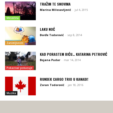
TRAŽIM TE SNOVIMA
Marina Milosavljević
-
jul 4, 2015
Mesečina
LAKU NOĆ
Đorđe Todorović
-
sep 8, 2014
Zanimljivosti
KAD PORASTEM BIĆU… KATARINA PETROVIĆ
Bojana Pudar
-
mar 14, 2014
Pokazivač pokazuje
RUNDEK CARGO TRIO U KANADI!
Zoran Todorović
-
jan 18, 2016
Muzika