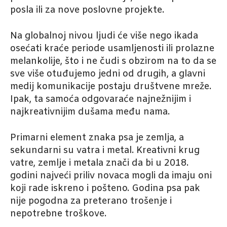
posla ili za nove poslovne projekte.
Na globalnoj nivou ljudi će više nego ikada
osećati kraće periode usamljenosti ili prolazne
melankolije, što i ne čudi s obzirom na to da se
sve više otuđujemo jedni od drugih, a glavni
medij komunikacije postaju društvene mreže.
Ipak, ta samoća odgovaraće najnežnijim i
najkreativnijim dušama među nama.
Primarni element znaka psa je zemlja, a
sekundarni su vatra i metal. Kreativni krug
vatre, zemlje i metala znači da bi u 2018.
godini najveći priliv novaca mogli da imaju oni
koji rade iskreno i pošteno. Godina psa pak
nije pogodna za preterano trošenje i
nepotrebne troškove.