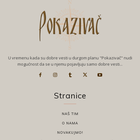
U vremenu kada su dobre vesti u durgom planu "Pokazivač" nudi
mogućnost da se u njemu pojavljuju samo dobre vesti...
Stranice
NAŠ TIM
O NAMA
NOVAKUJMO!