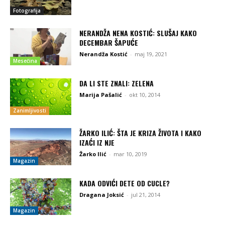
Fotografija
NERANDŽA NENA KOSTIĆ: SLUŠAJ KAKO
DECEMBAR ŠAPUĆE
Nerandža Kostić
-
maj 19, 2021
Mesečina
DA LI STE ZNALI: ZELENA
Marija Pašalić
-
okt 10, 2014
Zanimljivosti
ŽARKO ILIĆ: ŠTA JE KRIZA ŽIVOTA I KAKO
IZAĆI IZ NJE
Žarko Ilić
-
mar 10, 2019
Magazin
KADA ODVIĆI DETE OD CUCLE?
Dragana Joksić
-
jul 21, 2014
Magazin