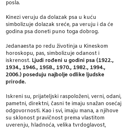
posla.
Kinezi veruju da dolazak psa u kuću
simbolizuje dolazak sreće, pa veruju i da će
godina psa doneti puno toga dobrog.
Jedanaesta po redu životinja u Kineskom
horoskopu, pas, simbolizuje odanost i
iskrenost.
Ljudi rođeni u godini psa (1922.,
1934., 1946., 1958., 1970., 1982., 1994.,
2006.) poseduju najbolje odlike ljudske
prirode.
Iskreni su, prijateljski raspoloženi, verni, odani,
pametni, direktni, časni te imaju snažan osećaj
odgovornosti. Kao i svi, imaju mana, a njihove
su sklonost pravičnost prema vlastitom
uverenju, hladnoća, velika tvrdoglavost,