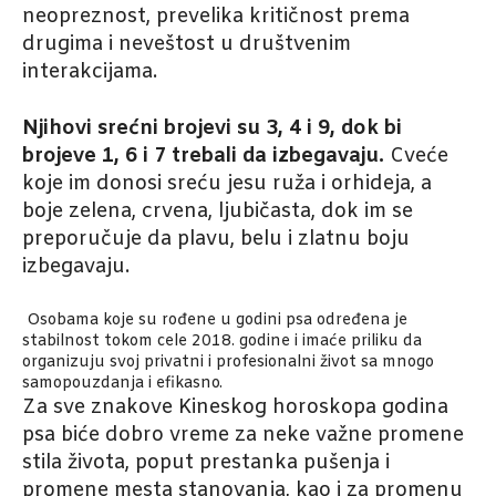
neopreznost, prevelika kritičnost prema
drugima i neveštost u društvenim
interakcijama.
Njihovi srećni brojevi su 3, 4 i 9, dok bi
brojeve 1, 6 i 7 trebali da izbegavaju.
Cveće
koje im donosi sreću jesu ruža i orhideja, a
boje zelena, crvena, ljubičasta, dok im se
preporučuje da plavu, belu i zlatnu boju
izbegavaju.
Osobama koje su rođene u godini psa određena je
stabilnost tokom cele 2018. godine i imaće priliku da
organizuju svoj privatni i profesionalni život sa mnogo
samopouzdanja i efikasno.
Za sve znakove Kineskog horoskopa godina
psa biće dobro vreme za neke važne promene
stila života, poput prestanka pušenja i
promene mesta stanovanja, kao i za promenu