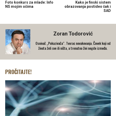
Foto konkurs za mlade: Info
Kako je finski sistem
NS mojim očima
obrazovanja postideo čak i
SAD
Zoran Todorović
Osnivač „Pokazivača“. Tvorac novakovanja. Čovek koji od
života želi sve ili ništa, a trenutno živi negde između.
PROČITAJTE!