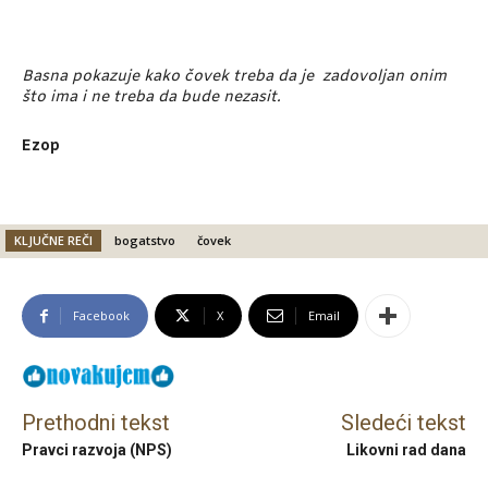
Basna pokazuje kako čovek treba da je zadovoljan onim
što ima i ne treba da bude nezasit.
Ezop
KLJUČNE REČI
bogatstvo
čovek
Facebook
X
Email
Prethodni tekst
Sledeći tekst
Pravci razvoja (NPS)
Likovni rad dana