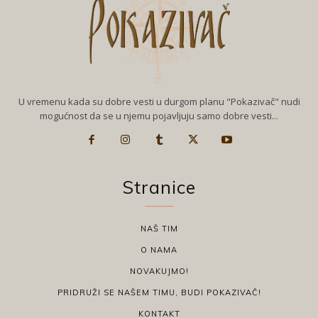
U vremenu kada su dobre vesti u durgom planu "Pokazivač" nudi
mogućnost da se u njemu pojavljuju samo dobre vesti...
Stranice
NAŠ TIM
O NAMA
NOVAKUJMO!
PRIDRUŽI SE NAŠEM TIMU, BUDI POKAZIVAČ!
KONTAKT