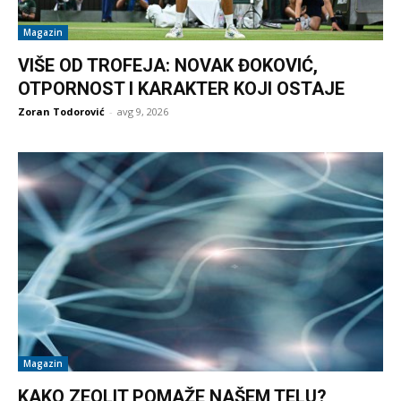
Magazin
VIŠE OD TROFEJA: NOVAK ĐOKOVIĆ,
OTPORNOST I KARAKTER KOJI OSTAJE
Zoran Todorović
-
avg 9, 2026
Magazin
KAKO ZEOLIT POMAŽE NAŠEM TELU?