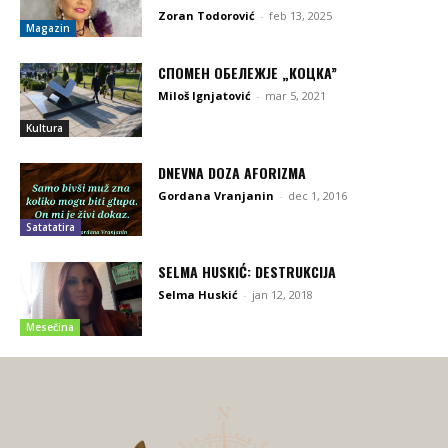
Zoran Todorović
-
feb 13, 2025
Magazin
СПОМЕН ОБЕЛЕЖЈЕ „КОЦКA”
Miloš Ignjatović
-
mar 5, 2021
Kultura
DNEVNA DOZA AFORIZMA
Gordana Vranjanin
-
dec 1, 2016
Satatatira
SELMA HUSKIĆ: DESTRUKCIJA
Selma Huskić
-
jan 12, 2018
Mesečina