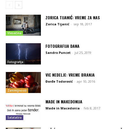
ZORICA TIJANIĆ: VREME ZA NAS
Zorica Tijanić
-
sep 18, 2017
Mesečina
FOTOGRAFIJA DANA
Sandro Puncet
-
jul 25, 2019
Fotografija
VIC NEDELJE: VREME BRANJA
Đorđe Todorović
-
apr 10, 2016
Zanimljivosti
MADE IN MAKEDONIJA
Made in Macedonia
-
feb 8, 2017
Satatatira