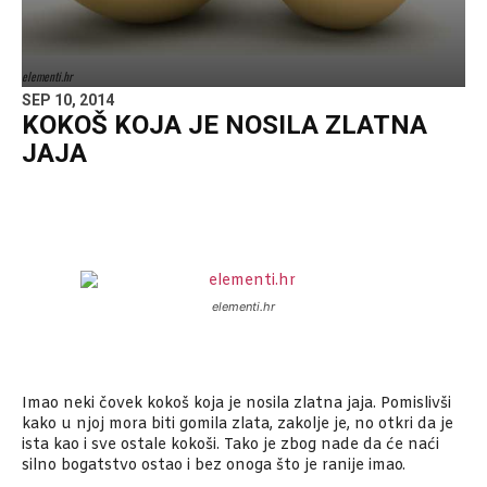
elementi.hr
SEP 10, 2014
KOKOŠ KOJA JE NOSILA ZLATNA
JAJA
elementi.hr
Imao neki čovek kokoš koja je nosila zlatna jaja. Pomislivši
kako u njoj mora biti gomila zlata, zakolje je, no otkri da je
ista kao i sve ostale kokoši. Tako je zbog nade da će naći
silno bogatstvo ostao i bez onoga što je ranije imao.