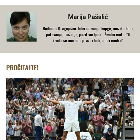
Marija Pašalić
​Rođena u Kragujevcu. Interesovanja: knjige, muzika, film,
putovanja, druženje, pozitivni ljudi... Životni moto: "U
životu se moramo praviti ludi, a biti mudri!"
PROČITAJTE!