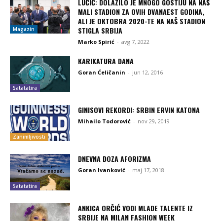
LUČIĆ: DOLAZILO JE MNOGO GOSTIJU NA NAŠ
MALI STADION ZA OVIH DVANAEST GODINA,
ALI JE OKTOBRA 2020-TE NA NAŠ STADION
STIGLA SRBIJA
Magazin
Marko Spirić
-
avg 7, 2022
KARIKATURA DANA
Goran Ćeličanin
-
jun 12, 2016
Satatatira
GINISOVI REKORDI: SRBIN ERVIN KATONA
Mihailo Todorović
-
nov 29, 2019
Zanimljivosti
DNEVNA DOZA AFORIZMA
Goran Ivanković
-
maj 17, 2018
Satatatira
ANKICA ORČIĆ VODI MLADE TALENTE IZ
SRBIJE NA MILAN FASHION WEEK