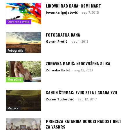
LIKOVNI RAD DANA: OSMI MART
Jovanka Ignjatović
-
sep 7, 2015
Otvorena vrata
FOTOGRAFIJA DANA
Goran Protić
-
dec 1, 2018
Fotografija
ZDRAVKA BABIĆ: NEDOVRŠENA SLIKA
Zdravka Babić
-
avg 12, 2023
Mesečina
SANJIN ŠTRBAC: ZVUK SELA I GRADA XVII
Zoran Todorović
-
sep 12, 2017
Muzika
PRINCEZA KATARINA DONOSI RADOST DECI
ZA VASKRS