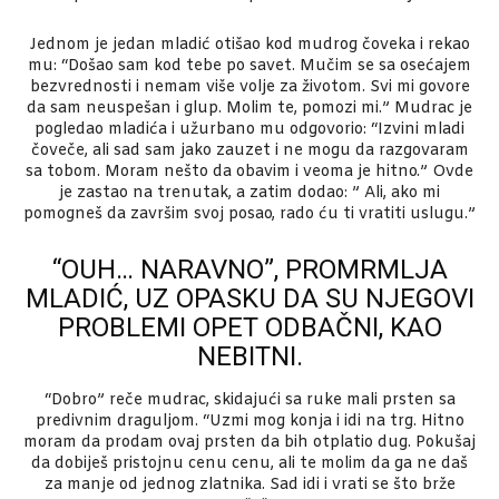
Jednom je jedan mladić otišao kod mudrog čoveka i rekao
mu: “Došao sam kod tebe po savet. Mučim se sa osećajem
bezvrednosti i nemam više volje za životom. Svi mi govore
da sam neuspešan i glup. Molim te, pomozi mi.” Mudrac je
pogledao mladića i užurbano mu odgovorio: “Izvini mladi
čoveče, ali sad sam jako zauzet i ne mogu da razgovaram
sa tobom. Moram nešto da obavim i veoma je hitno.” Ovde
je zastao na trenutak, a zatim dodao: ” Ali, ako mi
pomogneš da završim svoj posao, rado ću ti vratiti uslugu.”
“OUH… NARAVNO”, PROMRMLJA
MLADIĆ, UZ OPASKU DA SU NJEGOVI
PROBLEMI OPET ODBAČNI, KAO
NEBITNI.
“Dobro” reče mudrac, skidajući sa ruke mali prsten sa
predivnim draguljom. “Uzmi mog konja i idi na trg. Hitno
moram da prodam ovaj prsten da bih otplatio dug. Pokušaj
da dobiješ pristojnu cenu cenu, ali te molim da ga ne daš
za manje od jednog zlatnika. Sad idi i vrati se što brže