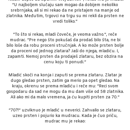
“U najboljem slučaju sam mogao da dobijem nekoliko
srebrnjaka, ali si mi rekao da ne pristajem na manje od
zlatnika. Međutim, trgovci na trgu su mi rekli da prsten ne
vredi toliko.”
“To što si rekao, mladi čoveče, je veoma važno.”, reče
mudrac. “Pre nego što pokušaš da prodaš bilo šta, ne bi
bilo loše da robu proceni stručnjak. A ko može prsten bolje
da proceni od jednog zlatara? Jaši do njega, mladiću. I,
zapamti. Nemoj prsten da prodaješ zlataru, bez obzira na
cenu koju ti ponudi.”
Mladić skoči na konja i zaputi se prema zlataru. Zlatar je
dugo gledao prsten, zatim ga merio pa opet gledao. Na
kraju, okrenu se prema mladiću i reče mu: “Reci svom
gospodaru da sad ne mogu da mu dam više od 58 zlatnika.
Ali ako mi da malo vremena, ja ću kupiti prsten za 70.”
“70?!” uzviknuo je mladić u neverici. Zahvalio se zlataru,
uzeo prsten i pojurio ka mudracu. Kada je čuo priču,
mudrac mu je rekao: