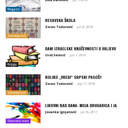
Magazin
RESAVSKA ŠKOLA
Zoran Todorović
-
jun 8, 2018
Zanimljivosti
DANI IZRAELSKE KNJIŽEVNOSTI U VALJEVU
Uroš Selenić
-
jun 1, 2016
Knjige
KOLIKO „VREDI“ SRPSKI PASOŠ?
Zoran Todorović
-
sep 17, 2018
Zanimljivosti
LIKOVNI RAD DANA: MOJA DRUGARICA I JA
Jovanka Ignjatović
-
jul 26, 2017
Otvorena vrata