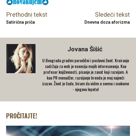
Prethodni tekst
Sledeći tekst
Satirična priča
Dnevna doza aforizma
Jovana Šišić
U Beogradu gradim porodični i poslovni život. Kreiranje
sadržaja za web je esencija mojih interesovanja. Kao
profesor književnosti, pisanje je zanat koji razvijam. A
kao PR menadžer, razvijanje brenda je moj najveći
izazov. Život je čudo, biram da vidim u svemu i svakome
- njegovu lepotu!
PROČITAJTE!