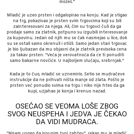
možeš.”
Mladić je uzeo prsten i odgalopirao na konju. Kad je stigao
na trg, pokazivao je prsten svim trgovcima koji su bili
zainteresovani za njega. Ali, čim su trgovci čuli da ga
prodaje samo za zlatnik, potpuno su izgubili interesovanje
za kupovinu. Jedan od njih mu se čak nasmejao u lice, dok
su se ostali samo okrenuli i otišli. Samo jedan stari trgovac
je bio ljubazan da mu objasni da je zlatnik previsoka cena
za takav prsten. “Veća je verovatnoća da će ti ponuditi
samo bakarne novčiće. U najboljem slučaju, srebrnjak.”
Kada je to čuo, mladić se uznemirio. Setio se mudračeve
instrukcije da ne prihvati ništa manje od zlata. Pošto je
prsten već ponudio svima na trgu i niko nije hteo da ga
kupi, uzjahao je konja i krenuo nazad.
OSEĆAO SE VEOMA LOŠE ZBOG
SVOG NEUSPEHA I JEDVA JE ČEKAO
DA VIDI MUDRACA.
“Nisam uspeo da ispunim tvoj zahtev”, rekao mu je mladić.