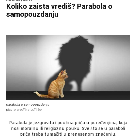
Koliko zaista vrediš? Parabola o
samopouzdanju
parabola o samopouzdanju
photo credit: studit.ba
Parabola je jezgrovita i poučna priča u poređenjima, koja
nosi moralnu ili religioznu pouku. Sve što se u paraboli
priča treba tumačiti u prenesenom značenju.