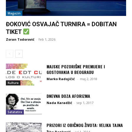
Magazin
ĐOKOVIĆ OSVAJAČ TURNIRA = DOBITAN
TIKET
Zoran Todorović
-
feb 1, 2026
MAJSKE POZORIŠNE PREMIJERE I
GOSTOVANJA U BEOGRADU
Marko Radojičić
-
maj 2, 2018
Kultura
DNEVNA DOZA AFORIZMA
Nada Karadžić
-
sep 1, 2017
Satatatira
PRIZORI IZ OBIČNOG ŽIVOTA: VELIKA TAJNA
Žika Ranković
-
jul 1, 2014