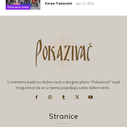
Zoran Todorović
-
apr 21, 2022
Otvorena vrata
U vremenu kada su dobre vesti u durgom planu "Pokazivač" nudi
mogućnost da se u njemu pojavljuju samo dobre vesti...
Stranice