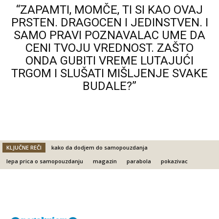
“ZAPAMTI, MOMČE, TI SI KAO OVAJ
PRSTEN. DRAGOCEN I JEDINSTVEN. I
SAMO PRAVI POZNAVALAC UME DA
CENI TVOJU VREDNOST. ZAŠTO
ONDA GUBITI VREME LUTAJUĆI
TRGOM I SLUŠATI MIŠLJENJE SVAKE
BUDALE?”
KLJUČNE REČI
kako da dodjem do samopouzdanja
lepa prica o samopouzdanju
magazin
parabola
pokazivac
Facebook
X
Email