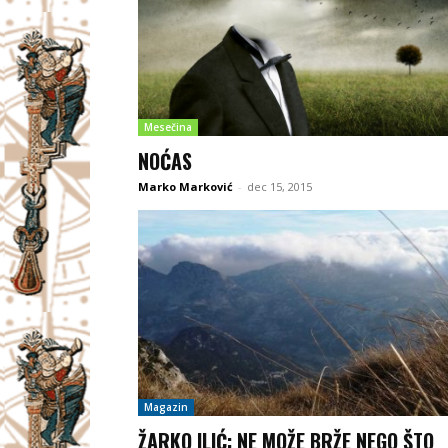
Mesečina
NOĆAS
Marko Marković
-
dec 15, 2015
Magazin
ŽARKO ILIĆ: NE MOŽE BRŽE NEGO ŠTO