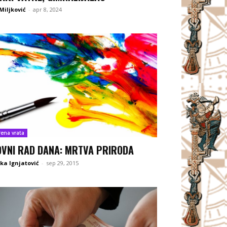
Miljković
-
apr 8, 2024
rena vrata
OVNI RAD DANA: MRTVA PRIRODA
ka Ignjatović
-
sep 29, 2015