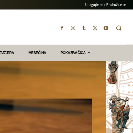
Ulogujte se / Pridružite se
TATATIRA
MESEČINA
POKAZIVAČICA