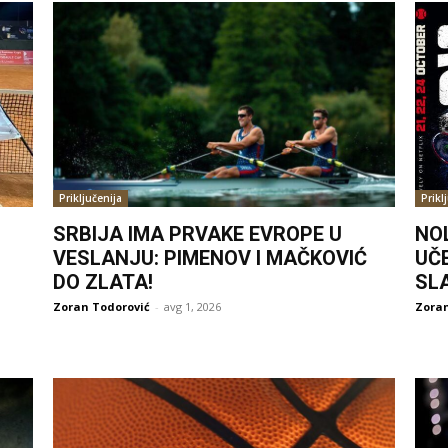
Priključenija
Prikl
SRBIJA IMA PRVAKE EVROPE U
NO
VESLANJU: PIMENOV I MAČKOVIĆ
UČ
DO ZLATA!
SL
Zoran Todorović
-
avg 1, 2026
Zoran