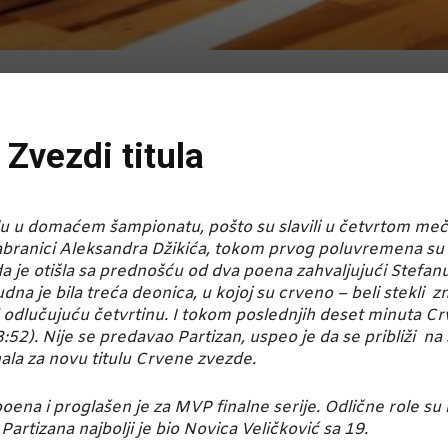
 Zvezdi titula
lu u domaćem šampionatu, pošto su slavili u četvrtom meču 
zabranici Aleksandra Džikića, tokom prvog poluvremena su
 je otišla sa prednošću od dva poena zahvaljujući Stefanu J
a je bila treća deonica, u kojoj su crveno – beli stekli
 odlučujuću četvrtinu. I tokom poslednjih deset minuta Cr
:52). Nije se predavao Partizan, uspeo je da se približi na 
nala za novu titulu Crvene zvezde.
poena i proglašen je za MVP finalne serije. Odlične role su 
artizana najbolji je bio Novica Veličković sa 19.