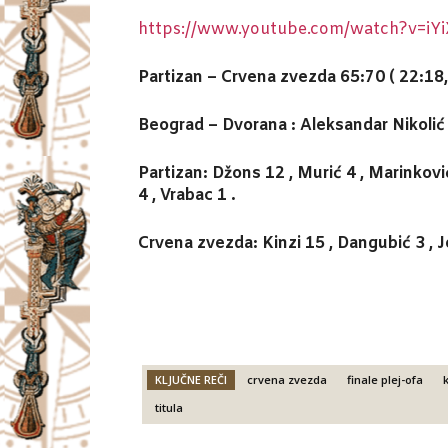
https://www.youtube.com/watch?v=i
Partizan – Crvena zvezda 65:70 ( 22:18, 
Beograd – Dvorana : Aleksandar Nikolić . 
Partizan: Džons 12 , Murić 4 , Marinković 
4 , Vrabac 1 .
Crvena zvezda: Kinzi 15 , Dangubić 3 , Jov
KLJUČNE REČI
crvena zvezda
finale plej-ofa
titula