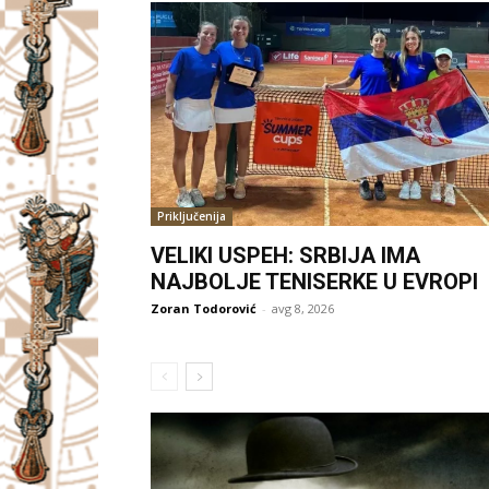
Priključenija
VELIKI USPEH: SRBIJA IMA
NAJBOLJE TENISERKE U EVROPI
Zoran Todorović
-
avg 8, 2026