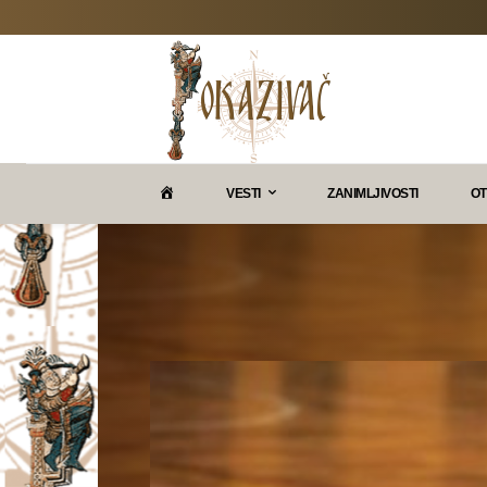
P
VESTI
ZANIMLJIVOSTI
OT
O
K
A
Z