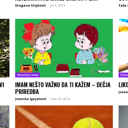
Dragana Stojković
-
jul 5, 2015
Saša 
Otvorena vrata
Otvo
VI
IMAM NEŠTO VAŽNO DA TI KAŽEM – DEČJA
LIK
PRIREDBA
Jovan
Jovanka Ignjatović
-
mar 25, 2014