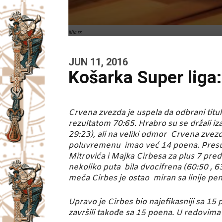
blic.rs
JUN 11, 2016
Košarka Super liga:
Crvena zvezda je uspela da odbrani titu
rezultatom 70:65. Hrabro su se držali i
29:23), ali na veliki odmor Crvena zvezda
poluvremenu imao već 14 poena. Presudn
Mitrovića i Majka Cirbesa za plus 7 pred
nekoliko puta bila dvocifrena (60:50 , 63
meča Cirbes je ostao miran sa linije pe
Upravo je Cirbes bio najefikasniji sa 15 
završili takođe sa 15 poena. U redovima P