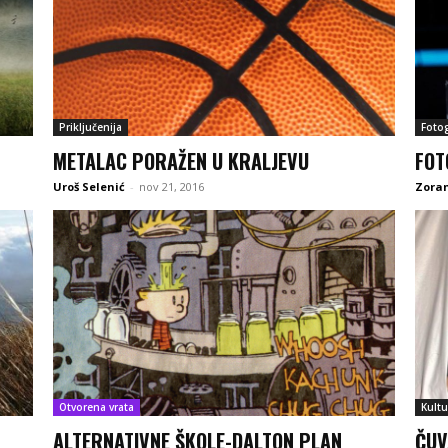
Priključenija
Fotog
METALAC PORAŽEN U KRALJEVU
FOT
Uroš Selenić
-
nov 21, 2016
Zoran
Otvorena vrata
Kultu
ALTERNATIVNE ŠKOLE-DALTON PLAN
ČUV