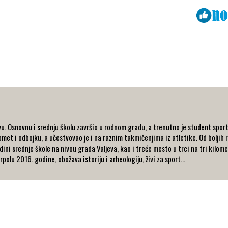
Viber
ReddIt
u. Osnovnu i srednju školu završio u rodnom gradu, a trenutno je student spor
et i odbojku, a učestvovao je i na raznim takmičenjima iz atletike. Od boljih r
dini srednje škole na nivou grada Valjeva, kao i treće mesto u trci na tri kilo
olu 2016. godine, obožava istoriju i arheologiju, živi za sport...