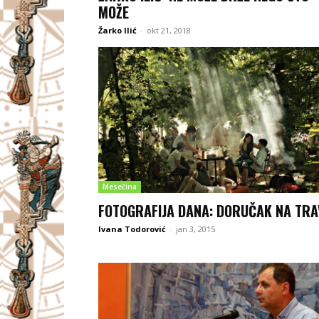
MOŽE
Žarko Ilić
-
okt 21, 2018
Mesečina
FOTOGRAFIJA DANA: DORUČAK NA TRA
Ivana Todorović
-
jan 3, 2015