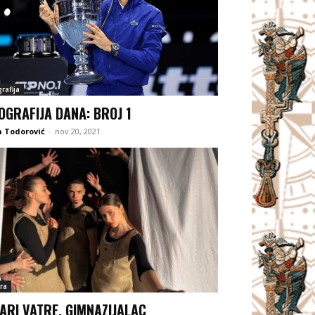
rafija
OGRAFIJA DANA: BROJ 1
 Todorović
-
nov 20, 2021
ra
ARI VATRE, GIMNAZIJALAC