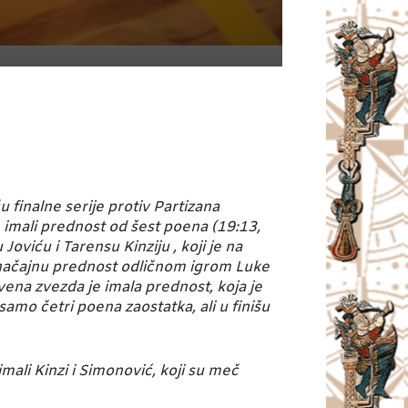
finalne serije protiv Partizana
 imali prednost od šest poena (19:13,
oviću i Tarensu Kinziju , koji je na
 značajnu prednost odličnom igrom Luke
vena zvezda je imala prednost, koja je
samo četri poena zaostatka, ali u finišu
imali Kinzi i Simonović, koji su meč