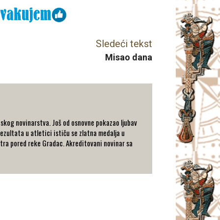
Sledeći tekst
Misao dana
tskog novinarstva. Još od osnovne pokazao ljubav
ezultata u atletici ističu se zlatna medalja u
metra pored reke Gradac. Akreditovani novinar sa