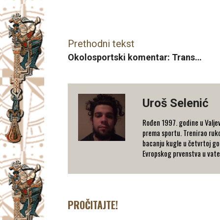
Facebook
X
Email
Prethodni tekst
Okolosportski komentar: Trans…
Uroš Selenić
Rođen 1997. godine u Valjev
prema sportu. Trenirao rukom
bacanju kugle u četvrtoj go
Evropskog prvenstva u vaterp
PROČITAJTE!