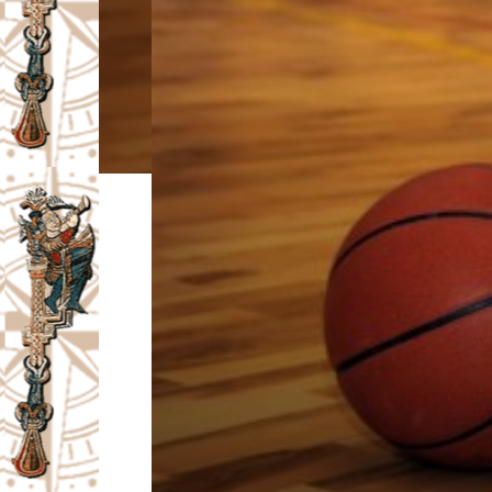
I
V
A
Č