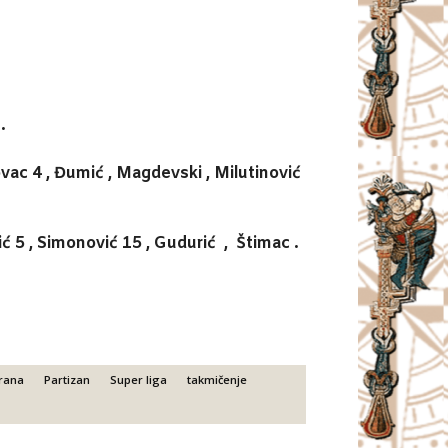
.
kovac 4 , Đumić , Magdevski , Milutinović
cić 5 , Simonović 15 , Gudurić , Štimac .
rana
Partizan
Super liga
takmičenje