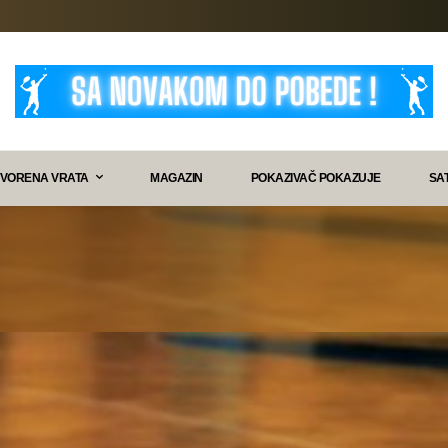
VORENA VRATA
MAGAZIN
POKAZIVAČ POKAZUJE
SA