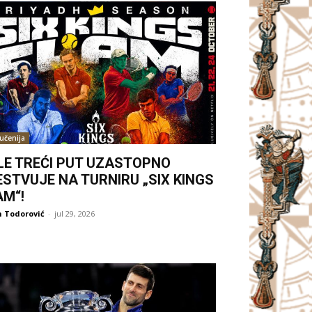
jučenija
LE TREĆI PUT UZASTOPNO
ESTVUJE NA TURNIRU „SIX KINGS
AM“!
 Todorović
-
jul 29, 2026