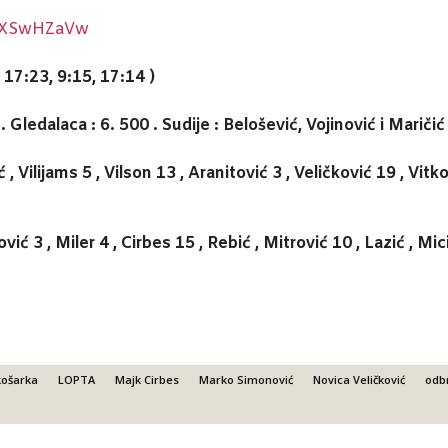
YiXSwHZaVw
17:23, 9:15, 17:14 )
Gledalaca : 6. 500 . Sudije : Belošević, Vojinović i Maričić 
, Vilijams 5 , Vilson 13 , Aranitović 3 , Veličković 19 , Vit
ić 3 , Miler 4 , Cirbes 15 , Rebić , Mitrović 10 , Lazić , Mi
košarka
LOPTA
Majk Cirbes
Marko Simonović
Novica Veličković
odb