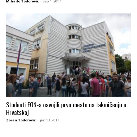
Mihailo Todorović
-
sep 1, 2017
Studenti FON-a osvojili prvo mesto na takmičenju u
Hrvatskoj
Zoran Todorović
-
jun 13, 2017