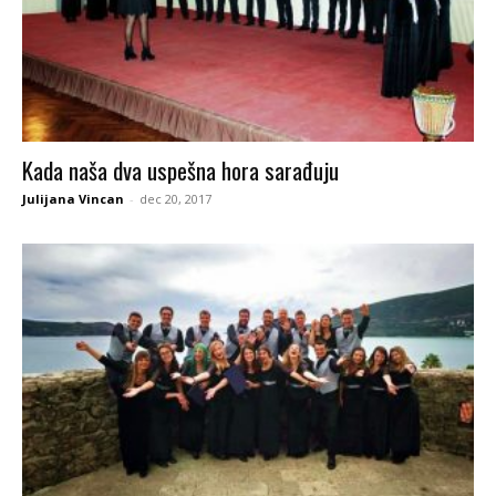
Kada naša dva uspešna hora sarađuju
Julijana Vincan
-
dec 20, 2017