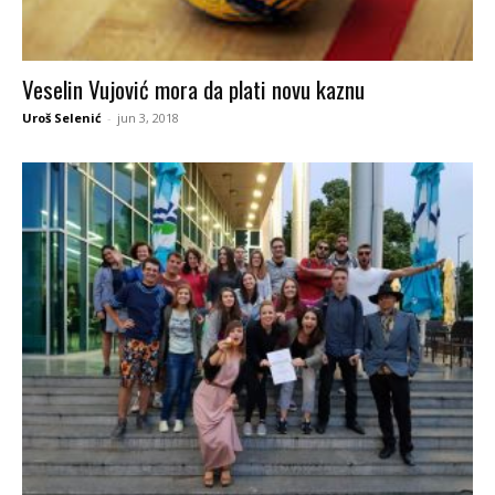
Veselin Vujović mora da plati novu kaznu
Uroš Selenić
-
jun 3, 2018