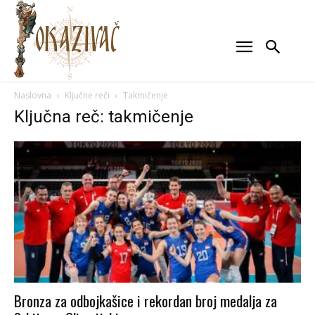
Naslovna
Ključne reči
Takmičenje
Ključna reč: takmičenje
Bronza za odbojkašice i rekordan broj medalja za