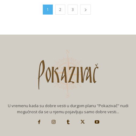
1
2
3
U vremenu kada su dobre vesti u durgom planu "Pokazivač" nudi
mogućnost da se u njemu pojavljuju samo dobre vesti...