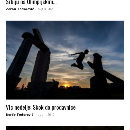
Srbiju na Olimpijskim...
Zoran Todorović
-
avg 8, 2021
Vic nedelje: Skok do prodavnice
Đorđe Todorović
-
dec 1, 2019