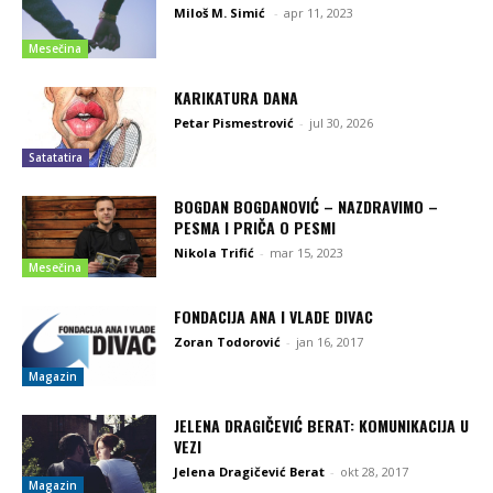
Miloš M. Simić
-
apr 11, 2023
Mesečina
KARIKATURA DANA
Petar Pismestrović
-
jul 30, 2026
Satatatira
BOGDAN BOGDANOVIĆ – NAZDRAVIMO –
PESMA I PRIČA O PESMI
Nikola Trifić
-
mar 15, 2023
Mesečina
FONDACIJA ANA I VLADE DIVAC
Zoran Todorović
-
jan 16, 2017
Magazin
JELENA DRAGIČEVIĆ BERAT: KOMUNIKACIJA U
VEZI
Jelena Dragičević Berat
-
okt 28, 2017
Magazin