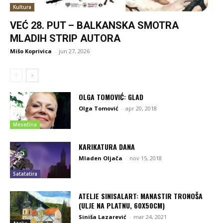
Kultura
VEĆ 28. PUT – BALKANSKA SMOTRA
MLADIH STRIP AUTORA
Mišo Koprivica
-
jun 27, 2026
OLGA TOMOVIĆ: GLAD
Olga Tomović
-
apr 20, 2018
Mesečina
KARIKATURA DANA
Mladen Oljača
-
nov 15, 2018
Satatatira
ATELJE SINISALART: MANASTIR TRONOŠA
(ULJE NA PLATNU, 60X50CM)
Siniša Lazarević
-
mar 24, 2021