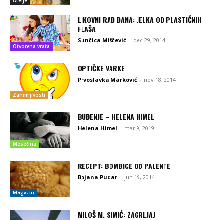
Atelje
LIKOVNI RAD DANA: JELKA OD PLASTIČNIH
FLAŠA
Sunčica Miščević
-
dec 29, 2014
Otvorena vrata
OPTIČKE VARKE
Prvoslavka Marković
-
nov 18, 2014
Zanimljivosti
BUĐENJE – HELENA HIMEL
Helena Himel
-
mar 9, 2019
Mesečina
RECEPT: BOMBICE OD PALENTE
Bojana Pudar
-
jun 19, 2014
Magazin
MILOŠ M. SIMIĆ: ZAGRLJAJ