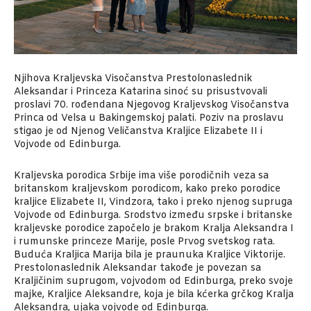
Njihova Kraljevska Visočanstva Prestolonaslednik
Aleksandar i Princeza Katarina sinoć su prisustvovali
proslavi 70. rođendana Njegovog Kraljevskog Visočanstva
Princa od Velsa u Bakingemskoj palati. Poziv na proslavu
stigao je od Njenog Veličanstva Kraljice Elizabete II i
Vojvode od Edinburga.
Kraljevska porodica Srbije ima više porodičnih veza sa
britanskom kraljevskom porodicom, kako preko porodice
kraljice Elizabete II, Vindzora, tako i preko njenog supruga
Vojvode od Edinburga. Srodstvo između srpske i britanske
kraljevske porodice započelo je brakom Kralja Aleksandra I
i rumunske princeze Marije, posle Prvog svetskog rata.
Buduća Kraljica Marija bila je praunuka Kraljice Viktorije.
Prestolonaslednik Aleksandar takođe je povezan sa
Kraljičinim suprugom, vojvodom od Edinburga, preko svoje
majke, Kraljice Aleksandre, koja je bila kćerka grčkog Kralja
Aleksandra, ujaka vojvode od Edinburga.