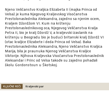
Njeno Veličanstvo Kraljica Elizabeta II (majka Princa od
Velsa) je kuma Njegovog Kraljevskog Visočanstva
Prestolonaslednika Aleksandra, zajedno sa njenim ocem,
Kraljem Džordžom VI. Kum na krštenju
Prestolonaslednikovog oca, Njegovog Veličanstva Kralja
Petra II, bio je kralj Džordž V, a kraljevski izaslanik na
krštenju u Beogradu bio je budući britanski kralj Džordž VI
(otac kraljice Elizabete i deda Princa od Velsa). Baka
Prestolonaslednika Aleksandra, Njeno Veličanstvo Kraljica
Marija, bila je praunuka Njenog Veličanstva Kraljice
Viktorije. Njihova Kraljevska Visočanstva Prestolonaslednik
Aleksandar i Princ od Velsa takođe su zajedno pohađali
školu Gordonstoun u Škotskoj.
KLJUČNE REČI
Kraljevski par
Facebook
X
Email