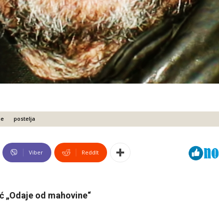
pe
postelja
Viber
ReddIt
ić „Odaje od mahovine“