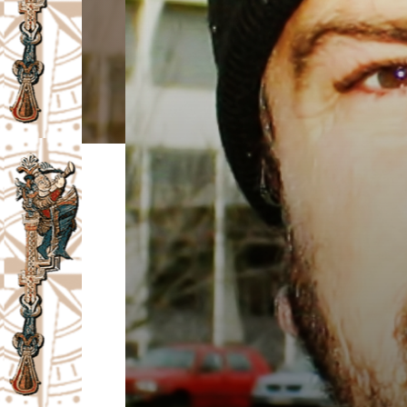
I
V
A
Č