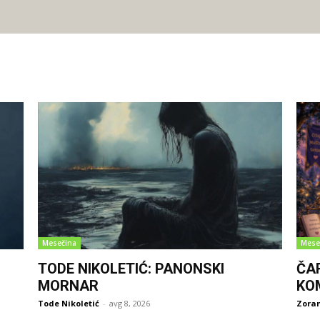
Mesečina
Mese
TODE NIKOLETIĆ: PANONSKI
ČA
MORNAR
KO
Tode Nikoletić
-
avg 8, 2026
Zoran