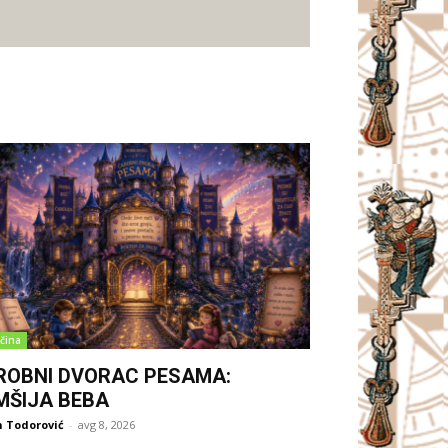
čina
ROBNI DVORAC PESAMA:
MŠIJA BEBA
 Todorović
-
avg 8, 2026