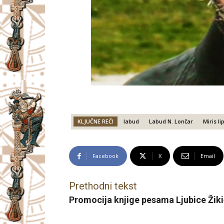
KLJUČNE REČI
labud
Labud N. Lončar
Miris li
Facebook
X
Email
Prethodni tekst
Promocija knjige pesama Ljubice Žik