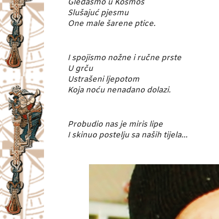
Gledasmo u Kosmos
Slušajuć pjesmu
One male šarene ptice.
I spojismo nožne i ručne prste
U grču
Ustrašeni ljepotom
Koja noću nenadano dolazi.
Probudio nas je miris lipe
I skinuo postelju sa naših tijela…