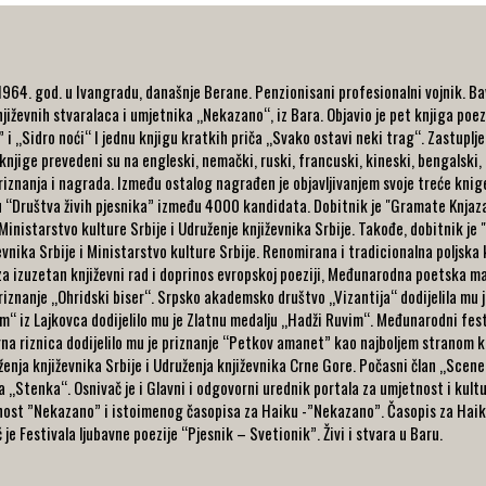
64. god. u Ivangradu, današnje Berane. Penzionisani profesionalni vojnik. Bavi
ževnih stvaralaca i umjetnika „Nekazano“, iz Bara. Objavio je pet knjiga poezi
 i „Sidro noći“ I jednu knjigu kratkih priča „Svako ostavi neki trag“. Zastuplj
 knjige prevedeni su na engleski, nemački, ruski, francuski, kineski, bengalski,
priznanja i nagrada. Između ostalog nagrađen je objavljivanjem svoje treće kn
u “Društva živih pjesnika” između 4000 kandidata. Dobitnik je "Gramate Knjaza
 Ministarstvo kulture Srbije i Udruženje književnika Srbije. Takođe, dobitnik je
iževnika Srbije i Ministarstvo kulture Srbije. Renomirana i tradicionalna poljsk
 za izuzetan književni rad i doprinos evropskoj poeziji, Međunarodna poetska ma
priznanje „Ohridski biser“. Srpsko akademsko društvo „Vizantija“ dodijelila mu j
m“ iz Lajkovca dodijelilo mu je Zlatnu medalju „Hadži Ruvim“. Međunarodni festi
a riznica dodijelilo mu je priznanje “Petkov amanet” kao najboljem stranom kn
ženja književnika Srbije i Udruženja književnika Crne Gore. Počasni član „Scene
 „Stenka“. Osnivač je i Glavni i odgovorni urednik portala za umjetnost i kult
tnost ”Nekazano” i istoimenog časopisa za Haiku -”Nekazano”. Časopis za Haiku
je Festivala ljubavne poezije “Pjesnik – Svetionik”. Živi i stvara u Baru.