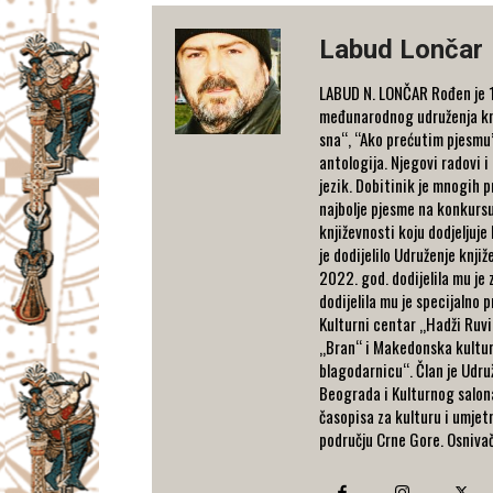
Labud Lončar
LABUD N. LONČAR Rođen je 19
međunarodnog udruženja knji
sna“, “Ako prećutim pjesmu”
antologija. Njegovi radovi i
jezik. Dobitinik je mnogih 
najbolje pjesme na konkurs
književnosti koju dodjeljuje
je dodijelilo Udruženje knj
2022. god. dodijelila mu je
dodijelila mu je specijalno 
Kulturni centar „Hadži Ruvi
„Bran“ i Makedonska kulturn
blagodarnicu“. Član je Udru
Beograda i Kulturnog salona
časopisa za kulturu i umje
području Crne Gore. Osnivač 