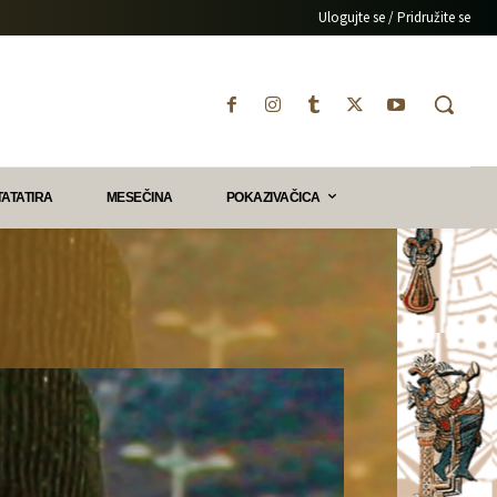
Ulogujte se / Pridružite se
TATATIRA
MESEČINA
POKAZIVAČICA