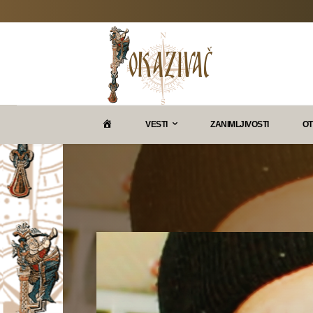
P
VESTI
ZANIMLJIVOSTI
OT
O
K
A
Z