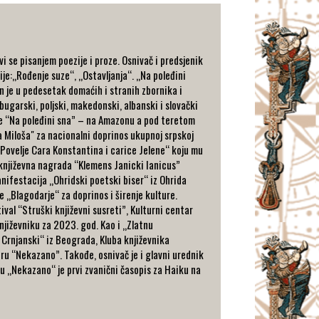
 se pisanjem poezije i proze. Osnivač i predsjenik
je:„Rođenje suze“, „Ostavljanja“. „Na poleđini
en je u pedesetak domaćih i stranih zbornika i
 bugarski, poljski, makedonski, albanski i slovački
ige “Na poleđini sna” – na Amazonu a pod teretom
 Miloša" za nacionalni doprinos ukupnoj srpskoj
 "Povelje Cara Konstantina i carice Jelene“ koju mu
a književna nagrada “Klemens Janicki Ianicus”
nifestacija „Ohridski poetski biser“ iz Ohrida
e „Blagodarje“ za doprinos i širenje kulture.
val “Struški književni susreti”, Kulturni centar
jiževniku za 2023. god. Kao i „Zlatnu
 Crnjanski“ iz Beograda, Kluba književnika
uru “Nekazano”. Takođe, osnivač je i glavni urednik
 „Nekazano“ je prvi zvanični časopis za Haiku na