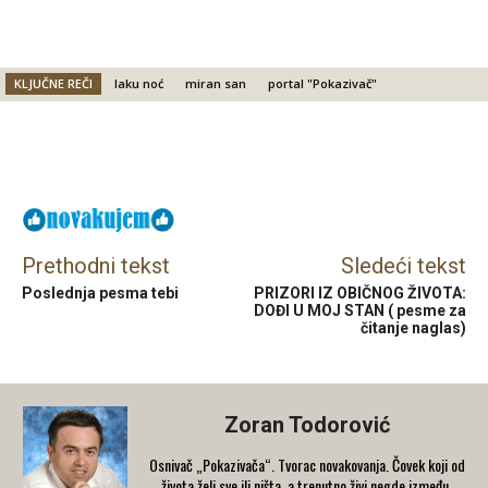
KLJUČNE REČI
laku noć
miran san
portal "Pokazivač"
Facebook
X
Email
Prethodni tekst
Sledeći tekst
Poslednja pesma tebi
PRIZORI IZ OBIČNOG ŽIVOTA:
DOĐI U MOJ STAN ( pesme za
čitanje naglas)
Zoran Todorović
Osnivač „Pokazivača“. Tvorac novakovanja. Čovek koji od
života želi sve ili ništa, a trenutno živi negde između.