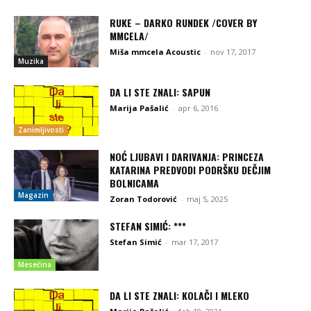
RUKE – DARKO RUNDEK /COVER BY
MMCELA/
Miša mmcela Acoustic
-
nov 17, 2017
Muzika
DA LI STE ZNALI: SAPUN
Marija Pašalić
-
apr 6, 2016
Zanimljivosti
NOĆ LJUBAVI I DARIVANJA: PRINCEZA
KATARINA PREDVODI PODRŠKU DEČJIM
BOLNICAMA
Magazin
Zoran Todorović
-
maj 5, 2025
STEFAN SIMIĆ: ***
Stefan Simić
-
mar 17, 2017
Mesečina
DA LI STE ZNALI: KOLAČI I MLEKO