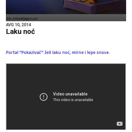
Foto: pickywallpapers.com
AVG 10, 2014
Laku noć
Portal “Pokazivač” želi laku noć, mirne i lepe snove.