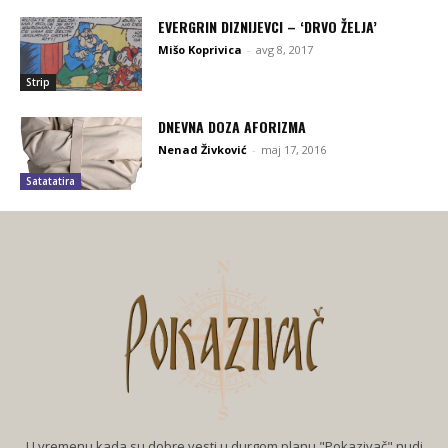
EVERGRIN DIZNIJEVCI – ‘DRVO ŽELJA’
Mišo Koprivica
-
avg 8, 2017
Strip
DNEVNA DOZA AFORIZMA
Nenad Živković
-
maj 17, 2016
Satatatira
U vremenu kada su dobre vesti u durgom planu "Pokazivač" nudi