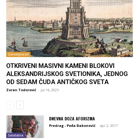
Zanimljivosti
OTKRIVENI MASIVNI KAMENI BLOKOVI
ALEKSANDRIJSKOG SVETIONIKA, JEDNOG
OD SEDAM ČUDA ANTIČKOG SVETA
Zoran Todorović
-
jul 16, 2025
DNEVNA DOZA AFORIZMA
Predrag - Peđa Đakonović
-
apr 2, 2017
Satatatira