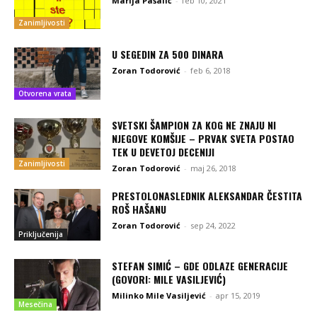
Marija Pašalić
-
feb 10, 2021
Zanimljivosti
U SEGEDIN ZA 500 DINARA
Zoran Todorović
-
feb 6, 2018
Otvorena vrata
SVETSKI ŠAMPION ZA KOG NE ZNAJU NI
NJEGOVE KOMŠIJE – PRVAK SVETA POSTAO
TEK U DEVETOJ DECENIJI
Zanimljivosti
Zoran Todorović
-
maj 26, 2018
PRESTOLONASLEDNIK ALEKSANDAR ČESTITA
ROŠ HAŠANU
Zoran Todorović
-
sep 24, 2022
Priključenija
STEFAN SIMIĆ – GDE ODLAZE GENERACIJE
(GOVORI: MILE VASILJEVIĆ)
Milinko Mile Vasiljević
-
apr 15, 2019
Mesečina