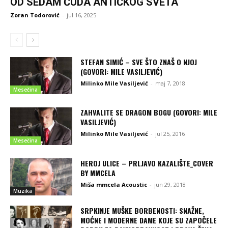
OD SEDAM ČUDA ANTIČKOG SVETA
Zoran Todorović
-
jul 16, 2025
STEFAN SIMIĆ – SVE ŠTO ZNAŠ O NJOJ
(GOVORI: MILE VASILJEVIĆ)
Milinko Mile Vasiljević
-
maj 7, 2018
Mesečina
ZAHVALITE SE DRAGOM BOGU (GOVORI: MILE
VASILJEVIĆ)
Milinko Mile Vasiljević
-
jul 25, 2016
Mesečina
HEROJ ULICE – PRLJAVO KAZALIŠTE_COVER
BY MMCELA
Miša mmcela Acoustic
-
jun 29, 2018
Muzika
SRPKINJE MUŠKE BORBENOSTI: SNAŽNE,
MOĆNE I MODERNE DAME KOJE SU ZAPOČELE