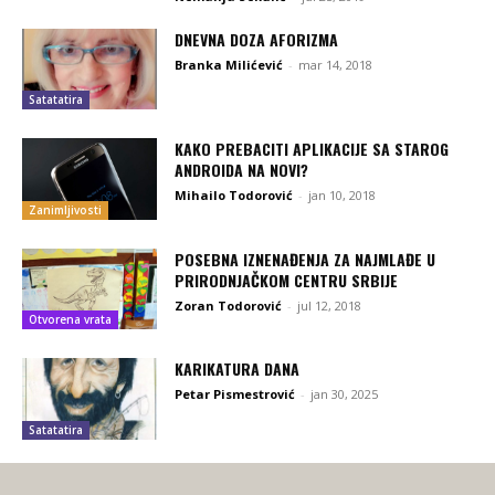
DNEVNA DOZA AFORIZMA
Branka Milićević
-
mar 14, 2018
Satatatira
KAKO PREBACITI APLIKACIJE SA STAROG
ANDROIDA NA NOVI?
Mihailo Todorović
-
jan 10, 2018
Zanimljivosti
POSEBNA IZNENAĐENJA ZA NAJMLAĐE U
PRIRODNJAČKOM CENTRU SRBIJE
Zoran Todorović
-
jul 12, 2018
Otvorena vrata
KARIKATURA DANA
Petar Pismestrović
-
jan 30, 2025
Satatatira