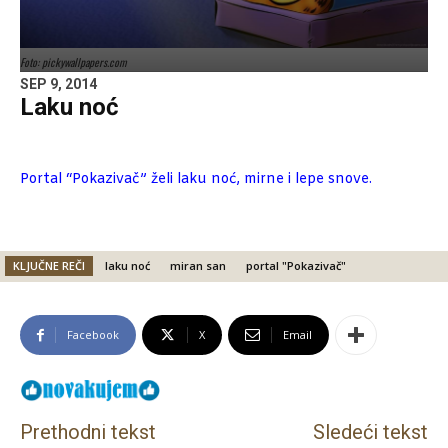
Foto: pickywallpapers.com
SEP 9, 2014
Laku noć
Portal “Pokazivač” želi laku noć, mirne i lepe snove
.
KLJUČNE REČI
laku noć
miran san
portal "Pokazivač"
Facebook
X
Email
Prethodni tekst
Sledeći tekst