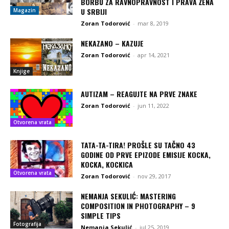
BORBU ZA RAVNOPRAVNOST I PRAVA ŽENA
U SRBIJI
Magazin
Zoran Todorović
-
mar 8, 2019
NEKAZANO – KAZUJE
Zoran Todorović
-
apr 14, 2021
Knjige
AUTIZAM – REAGUJTE NA PRVE ZNAKE
Zoran Todorović
-
jun 11, 2022
Otvorena vrata
TATA-TA-TIRA! PROŠLE SU TAČNO 43
GODINE OD PRVE EPIZODE EMISIJE KOCKA,
KOCKA, KOCKICA
Otvorena vrata
Zoran Todorović
-
nov 29, 2017
NEMANJA SEKULIĆ: MASTERING
COMPOSITION IN PHOTOGRAPHY – 9
SIMPLE TIPS
Fotografija
Nemanja Sekulić
-
jul 25, 2019