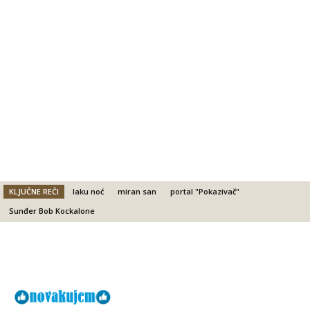
KLJUČNE REČI
laku noć
miran san
portal "Pokazivač"
Sunđer Bob Kockalone
Facebook
X
Email