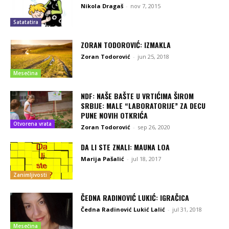
Nikola Dragaš
-
nov 7, 2015
Satatatira
ZORAN TODOROVIĆ: IZMAKLA
Zoran Todorović
-
jun 25, 2018
Mesečina
NDF: NAŠE BAŠTE U VRTIĆIMA ŠIROM
SRBIJE: MALE “LABORATORIJE” ZA DECU
PUNE NOVIH OTKRIĆA
Otvorena vrata
Zoran Todorović
-
sep 26, 2020
DA LI STE ZNALI: MAUNA LOA
Marija Pašalić
-
jul 18, 2017
Zanimljivosti
ČEDNA RADINOVIĆ LUKIĆ: IGRAČICA
Čedna Radinović Lukić Lalić
-
jul 31, 2018
Mesečina