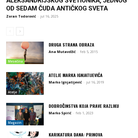
ALEKSANDRIJSKOG SVETIONIKA, JEDNOG
OD SEDAM ČUDA ANTIČKOG SVETA
Zoran Todorović
-
jul 16, 2025
DRUGA STRANA OBRAZA
Ana Mutavdžić
-
feb 5, 2015
Mesečina
ATELJE MARKA IGNJATIJEVIĆA
Marko Ignjatijević
-
jul 16, 2019
Atelje
DOBROČINSTVA KOJA PRAVE RAZLIKU
Marko Spirić
-
feb 1, 2023
Magazin
KARIKATURA DANA: PRINOVA