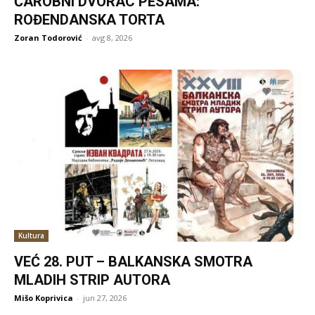
ČAROBNI DVORAC PESAMA:
ROĐENDANSKA TORTA
Zoran Todorović
-
avg 8, 2026
Kultura
VEĆ 28. PUT – BALKANSKA SMOTRA
MLADIH STRIP AUTORA
Mišo Koprivica
-
jun 27, 2026