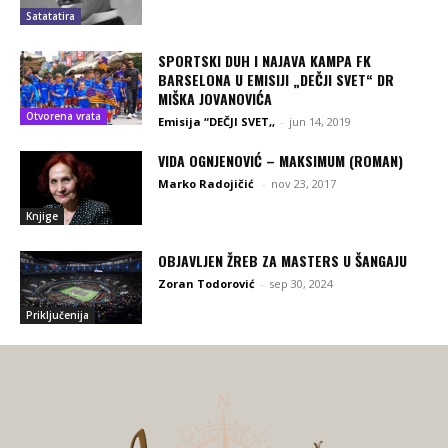
Satatatira
SPORTSKI DUH I NAJAVA KAMPA FK
BARSELONA U EMISIJI „DEČJI SVET“ DR
MIŠKA JOVANOVIĆA
Otvorena vrata
Emisija “DEČJI SVET,,
-
jun 14, 2019
VIDA OGNJENOVIĆ – MAKSIMUM (ROMAN)
Marko Radojičić
-
nov 23, 2017
Knjige
OBJAVLJEN ŽREB ZA MASTERS U ŠANGAJU
Zoran Todorović
-
sep 30, 2024
Priključenija