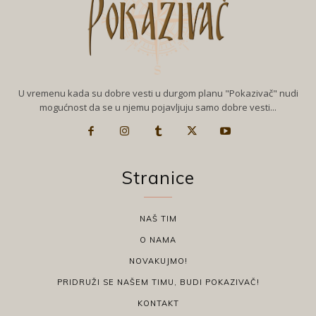
U vremenu kada su dobre vesti u durgom planu "Pokazivač" nudi
mogućnost da se u njemu pojavljuju samo dobre vesti...
Stranice
NAŠ TIM
O NAMA
NOVAKUJMO!
PRIDRUŽI SE NAŠEM TIMU, BUDI POKAZIVAČ!
KONTAKT