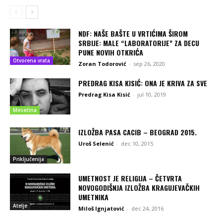
NDF: NAŠE BAŠTE U VRTIĆIMA ŠIROM
SRBIJE: MALE “LABORATORIJE” ZA DECU
PUNE NOVIH OTKRIĆA
Otvorena vrata
Zoran Todorović
-
sep 26, 2020
PREDRAG KISA KISIĆ: ONA JE KRIVA ZA SVE
Predrag Kisa Kisić
-
jul 10, 2019
Mesečina
IZLOŽBA PASA CACIB – BEOGRAD 2015.
Uroš Selenić
-
dec 10, 2015
Priključenija
UMETNOST JE RELIGIJA – ČETVRTA
NOVOGODIŠNJA IZLOŽBA KRAGUJEVAČKIH
UMETNIKA
Atelje
Miloš Ignjatović
-
dec 24, 2016