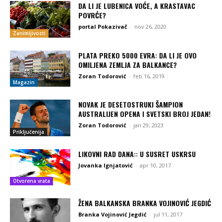
DA LI JE LUBENICA VOĆE, A KRASTAVAC
POVRĆE?
portal Pokazivač
-
nov 26, 2020
Zanimljivosti
PLATA PREKO 5000 EVRA: DA LI JE OVO
OMILJENA ZEMLJA ZA BALKANCE?
Zoran Todorović
-
feb 16, 2019
Magazin
NOVAK JE DESETOSTRUKI ŠAMPION
AUSTRALIJEN OPENA I SVETSKI BROJ JEDAN!
Zoran Todorović
-
jan 29, 2023
Priključenija
LIKOVNI RAD DANA:: U SUSRET USKRSU
Jovanka Ignjatović
-
apr 10, 2017
Otvorena vrata
ŽENA BALKANSKA BRANKA VOJINOVIĆ JEGDIĆ
Branka Vojinović Jegdić
-
jul 11, 2017