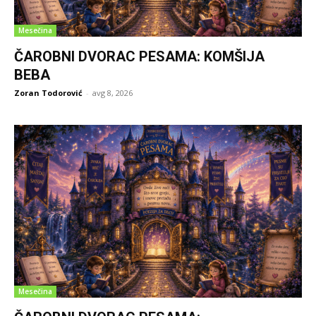
Mesečina
ČAROBNI DVORAC PESAMA: KOMŠIJA
BEBA
Zoran Todorović
-
avg 8, 2026
Mesečina