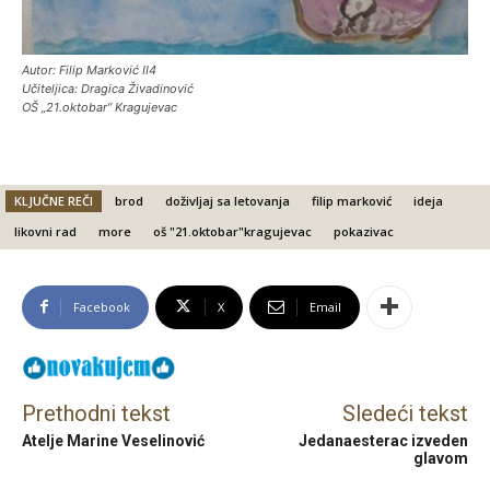
Autor: Filip Marković II4
Učiteljica: Dragica Živadinović
OŠ „21.oktobar“ Kragujevac
KLJUČNE REČI
brod
doživljaj sa letovanja
filip marković
ideja
likovni rad
more
oš "21.oktobar"kragujevac
pokazivac
Facebook
X
Email
Prethodni tekst
Sledeći tekst
Atelje Marine Veselinović
Jedanaesterac izveden
glavom