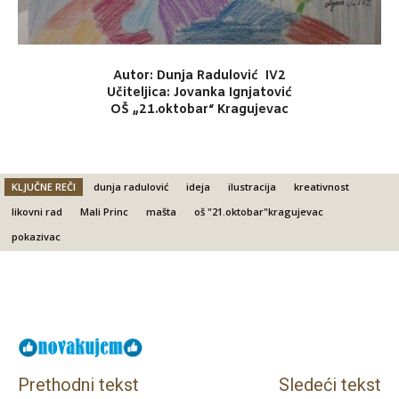
Autor: Dunja Radulović IV2
Učiteljica: Jovanka Ignjatović
OŠ „21.oktobar“ Kragujevac
KLJUČNE REČI
dunja radulović
ideja
ilustracija
kreativnost
likovni rad
Mali Princ
mašta
oš "21.oktobar"kragujevac
pokazivac
Facebook
X
Email
Prethodni tekst
Sledeći tekst