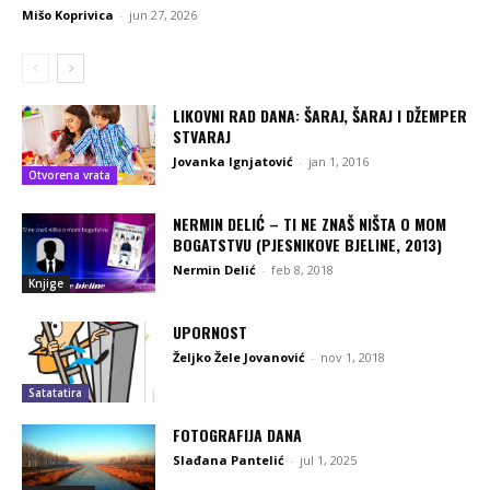
Mišo Koprivica
-
jun 27, 2026
LIKOVNI RAD DANA: ŠARAJ, ŠARAJ I DŽEMPER
STVARAJ
Jovanka Ignjatović
-
jan 1, 2016
Otvorena vrata
NERMIN DELIĆ – TI NE ZNAŠ NIŠTA O MOM
BOGATSTVU (PJESNIKOVE BJELINE, 2013)
Nermin Delić
-
feb 8, 2018
Knjige
UPORNOST
Željko Žele Jovanović
-
nov 1, 2018
Satatatira
FOTOGRAFIJA DANA
Slađana Pantelić
-
jul 1, 2025