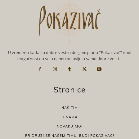
U vremenu kada su dobre vesti u durgom planu "Pokazivač" nudi
mogućnost da se u njemu pojavljuju samo dobre vesti...
Stranice
NAŠ TIM
O NAMA
NOVAKUJMO!
PRIDRUŽI SE NAŠEM TIMU, BUDI POKAZIVAČ!