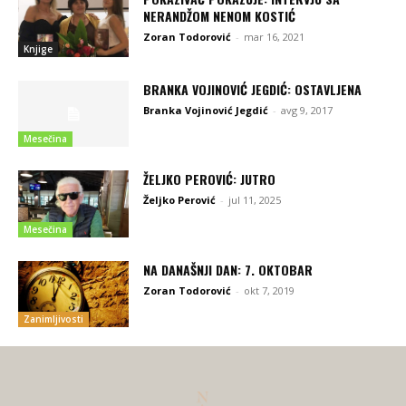
NERANDŽOM NENOM KOSTIĆ
Zoran Todorović
-
mar 16, 2021
Knjige
BRANKA VOJINOVIĆ JEGDIĆ: OSTAVLJENA
Branka Vojinović Jegdić
-
avg 9, 2017
Mesečina
ŽELJKO PEROVIĆ: JUTRO
Željko Perović
-
jul 11, 2025
Mesečina
NA DANAŠNJI DAN: 7. OKTOBAR
Zoran Todorović
-
okt 7, 2019
Zanimljivosti