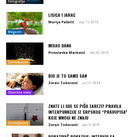
Fotografija
LISICA I JARAC
Marija Pašalić
-
sep 17, 2014
Magazin
MISAO DANA
Prvoslavka Marković
-
okt 23, 2016
Zanimljivosti
BIO JE TO SAMO SAN
Zoran Todorović
-
jul 31, 2014
Otvorena vrata
ZNATE LI GDE SE PIŠU ZAREZI? PRAVILA
INTERPUNKCIJE IZ SRPSKOG “PRAVOPISA”
KOJE MNOGI NE ZNAJU
Zanimljivosti
Zoran Todorović
-
apr 9, 2019
POKAZIVAČ POKAZUJE: INTERVJU SA