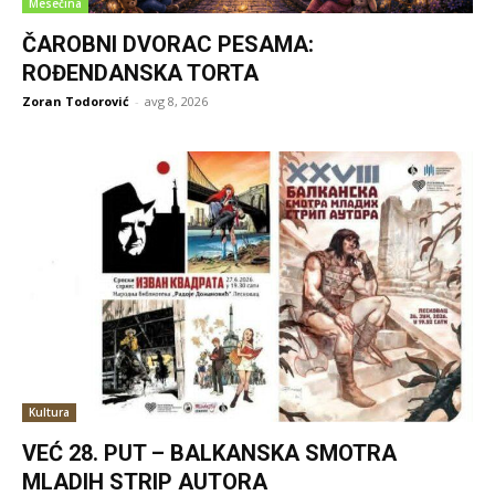
Mesečina
ČAROBNI DVORAC PESAMA:
ROĐENDANSKA TORTA
Zoran Todorović
-
avg 8, 2026
Kultura
VEĆ 28. PUT – BALKANSKA SMOTRA
MLADIH STRIP AUTORA