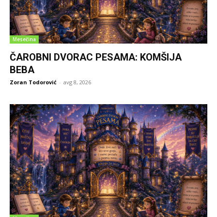
Mesečina
ČAROBNI DVORAC PESAMA: KOMŠIJA
BEBA
Zoran Todorović
-
avg 8, 2026