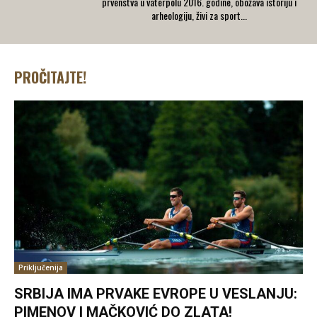
prvenstva u vaterpolu 2016. godine, obožava istoriju i
arheologiju, živi za sport...
PROČITAJTE!
Priključenija
SRBIJA IMA PRVAKE EVROPE U VESLANJU:
PIMENOV I MAČKOVIĆ DO ZLATA!