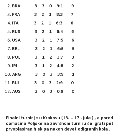
BRA 3 3 0 9:1 9
FRA 3 2 1 8:3 7
ITA 3 2 1 6:3 6
RUS 3 2 1 6:4 6
USA 3 2 1 7:5 6
BEL 3 2 1 6:5 5
POL 3 1 2 3:7 3
IRI 3 1 2 4:8 2
ARG 3 0 3 3:9 1
BUL 3 0 3 2:9 0
AUS 3 0 3 0:9 0
Finalni turnir je u Krakovu (13. – 17 . jula ) , a pored
domaćina Poljske na završnom turniru će igrati pet
prvoplasiranih ekipa nakon devet odigranih kola .