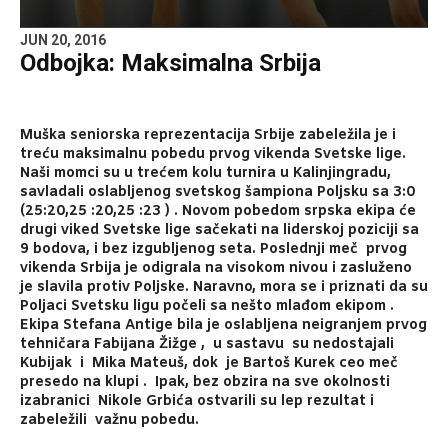
JUN 20, 2016
Odbojka: Maksimalna Srbija
Muška seniorska reprezentacija Srbije zabeležila je i
treću maksimalnu pobedu prvog vikenda Svetske lige.
Naši momci su u trećem kolu turnira u Kalinjingradu,
savladali oslabljenog svetskog šampiona Poljsku sa 3:0
(25:20,25 :20,25 :23 ) . Novom pobedom srpska ekipa će
drugi viked Svetske lige sačekati na liderskoj poziciji sa
9 bodova, i bez izgubljenog seta. Poslednji meč prvog
vikenda Srbija je odigrala na visokom nivou i zasluženo
je slavila protiv Poljske. Naravno, mora se i priznati da su
Poljaci Svetsku ligu počeli sa nešto mlađom ekipom .
Ekipa Stefana Antige bila je oslabljena neigranjem prvog
tehničara Fabijana Žižge , u sastavu su nedostajali
Kubijak i Mika Mateuš, dok je Bartoš Kurek ceo meč
presedo na klupi . Ipak, bez obzira na sve okolnosti
izabranici Nikole Grbića ostvarili su lep rezultat i
zabeležili važnu pobedu.