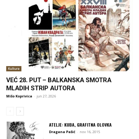
Kultura
VEĆ 28. PUT – BALKANSKA SMOTRA
MLADIH STRIP AUTORA
Mišo Koprivica
-
jun 27, 2026
ATELJE: KUBA, GRAFITNA OLOVKA
Dragana Pašić
-
nov 16, 2015