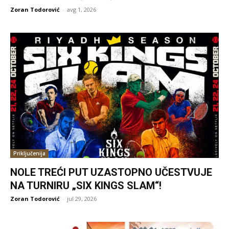
Zoran Todorović
-
avg 1, 2026
Priključenija
NOLE TREĆI PUT UZASTOPNO UČESTVUJE
NA TURNIRU „SIX KINGS SLAM“!
Zoran Todorović
-
jul 29, 2026