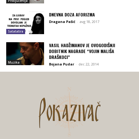
Priključenija
DNEVNA DOZA AFORIZMA
Dragana Pašić
-
avg 18, 2017
Satatatira
VASIL HADŽIMANOV JE OVOGODIŠNJI
DOBITNIK NAGRADE “VOJIN MALIŠA
DRAŠKOCI”
Muzika
Bojana Pudar
-
dec 22, 2014