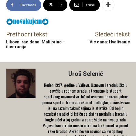
Facebook
X
Email
Prethodni tekst
Sledeći tekst
Likovni rad dana: Mali princ –
Vic dana: Hvalisanje
ilustracija
Uroš Selenić
Rođen 1997. godine u Valjevu. Osnovnu i srednju školu
završio u rodnom gradu, a trenutno je student
sportskog novinarstva. Još od osnovne pokazao ljubav
prema sportu. Trenirao rukomet i odbojku, a učestvovao
je i na raznim takmičenjima iz atletike. Od boljih
rezultata u atletici ističu se zlatna medalja u bacanju
kugle u četvrtoj godini srednje škole na nivou grada
Valjeva, kao i treće mesto u trci na tri kilometra pored
reke Gradac. Akreditovani novinar sa Evropskog