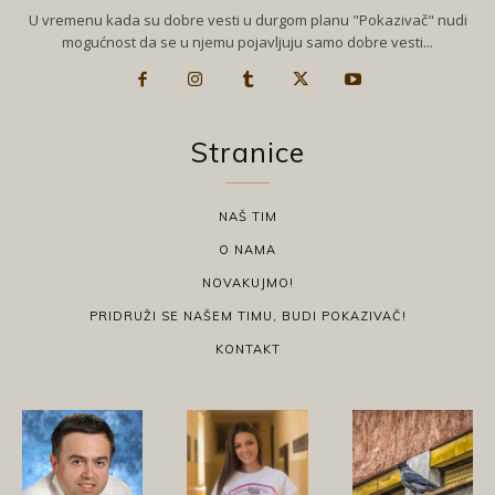
U vremenu kada su dobre vesti u durgom planu "Pokazivač" nudi
mogućnost da se u njemu pojavljuju samo dobre vesti...
Stranice
NAŠ TIM
O NAMA
NOVAKUJMO!
PRIDRUŽI SE NAŠEM TIMU, BUDI POKAZIVAČ!
KONTAKT