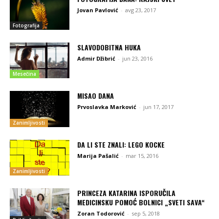
Jovan Pavlović
-
avg 23, 2017
Fotografija
SLAVODOBITNA HUKA
Admir Džibrić
-
jun 23, 2016
Mesečina
MISAO DANA
Prvoslavka Marković
-
jun 17, 2017
Zanimljivosti
DA LI STE ZNALI: LEGO KOCKE
Marija Pašalić
-
mar 15, 2016
Zanimljivosti
PRINCEZA KATARINA ISPORUČILA
MEDICINSKU POMOĆ BOLNICI „SVETI SAVA“
Zoran Todorović
-
sep 5, 2018