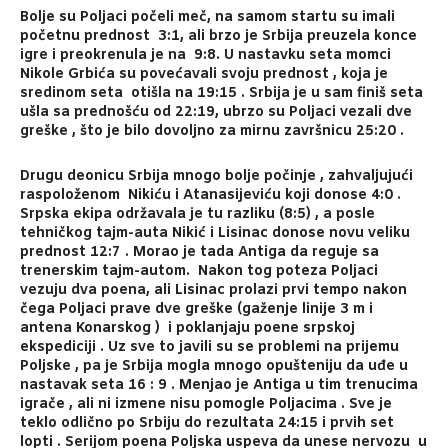
Bolje su Poljaci počeli meč, na samom startu su imali
početnu prednost 3:1, ali brzo je Srbija preuzela konce
igre i preokrenula je na 9:8. U nastavku seta momci
Nikole Grbića su povećavali svoju prednost , koja je
sredinom seta otišla na 19:15 . Srbija je u sam finiš seta
ušla sa prednošću od 22:19, ubrzo su Poljaci vezali dve
greške , što je bilo dovoljno za mirnu završnicu 25:20 .
Drugu deonicu Srbija mnogo bolje počinje , zahvaljujući
raspoloženom Nikiću i Atanasijeviću koji donose 4:0 .
Srpska ekipa održavala je tu razliku (8:5) , a posle
tehničkog tajm-auta Nikić i Lisinac donose novu veliku
prednost 12:7 . Morao je tada Antiga da reguje sa
trenerskim tajm-autom. Nakon tog poteza Poljaci
vezuju dva poena, ali Lisinac prolazi prvi tempo nakon
čega Poljaci prave dve greške (gaženje linije 3 m i
antena Konarskog ) i poklanjaju poene srpskoj
ekspediciji . Uz sve to javili su se problemi na prijemu
Poljske , pa je Srbija mogla mnogo opušteniju da uđe u
nastavak seta 16 : 9 . Menjao je Antiga u tim trenucima
igrače , ali ni izmene nisu pomogle Poljacima . Sve je
teklo odlično po Srbiju do rezultata 24:15 i prvih set
lopti . Serijom poena Poljska uspeva da unese nervozu u