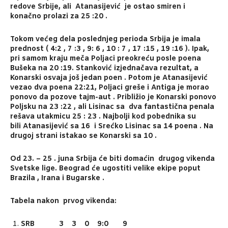
redove Srbije, ali Atanasijević je ostao smiren i
konačno prolazi za 25 :20 .
Tokom većeg dela poslednjeg perioda Srbija je imala
prednost ( 4:2 , 7 :3 , 9: 6 , 10 : 7 , 17 :15 , 19 :16 ). Ipak,
pri samom kraju meča Poljaci preokreću posle poena
Bušeka na 20 :19. Stanković izjednačava rezultat, a
Konarski osvaja još jedan poen . Potom je Atanasijević
vezao dva poena 22:21, Poljaci greše i Antiga je morao
ponovo da pozove tajm-aut . Približio je Konarski ponovo
Poljsku na 23 :22 , ali Lisinac sa dva fantastična penala
rešava utakmicu 25 : 23 . Najbolji kod pobednika su
bili Atanasijević sa 16 i Srećko Lisinac sa 14 poena . Na
drugoj strani istakao se Konarski sa 10 .
Od 23. – 25 . juna Srbija će biti domaćin drugog vikenda
Svetske lige. Beograd će ugostiti velike ekipe poput
Brazila , Irana i Bugarske .
Tabela nakon prvog vikenda:
SRB 3 3 0 9:0 9