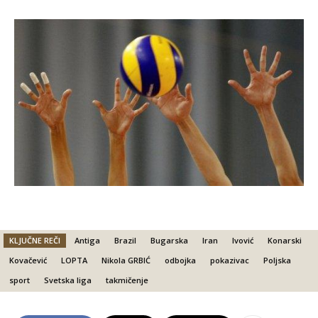
KLJUČNE REČI
Antiga
Brazil
Bugarska
Iran
Ivović
Konarski
Kovačević
LOPTA
Nikola GRBIĆ
odbojka
pokazivac
Poljska
sport
Svetska liga
takmičenje