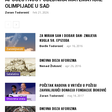
OLIMPIJADE U SAD
Zoran Todorović
-
feb 21, 2026
ZA MIRAN SAN I DOBAR DAN: ZMAJEVA
KUGLA 58. EPIZODA
Đorđe Todorović
-
apr 16, 2016
Zanimljivosti
DNEVNA DOZA AFORIZMA
Nenad Živković
-
apr 26, 2016
Satatatira
POČETAK RADOVA U VRTIĆU U POŽEGI
ZAHVALJUJUĆI DONACIJI FONDACIJE ĐOKOVIĆ
Zoran Todorović
-
maj 14, 2017
Otvorena vrata
DNEVNA DOZA AFORIZMA