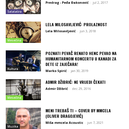
Predrag - Peđa Đakonović
-
jul 2, 2017
Satatatira
LELA MILOSAVLJEVIĆ: PROLAZNOST
Lela Milosavljević
-
jun 3, 2018
Mesečina
POZNATI PEVAČ RENATO HENC PEVAO NA
HUMANITARNOM KONCERTU U KANADI ZA
DETE IZ ZAJEČARA!
Kultura
Marko Spirić
-
jan 30, 2019
ADMIR DŽIBRIĆ: NE VRIJEDI ČEKATI
Admir Džibrić
-
dec 29, 2016
Mesečina
MENI TREBAŠ TI – COVER BY MMCELA
(OLIVER DRAGOJEVIĆ)
Miša mmcela Acoustic
-
jun 7, 2021
Muzika