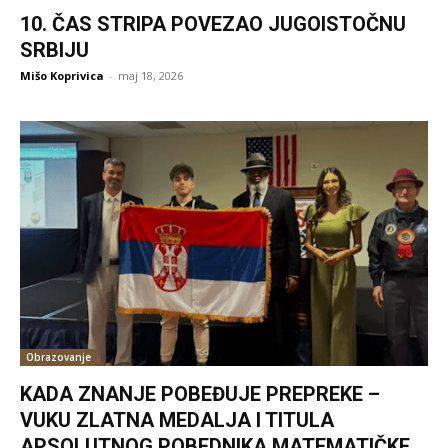
10. ČAS STRIPA POVEZAO JUGOISTOČNU
SRBIJU
Mišo Koprivica
-
maj 18, 2026
Obrazovanje
KADA ZNANJE POBEĐUJE PREPREKE –
VUKU ZLATNA MEDALJA I TITULA
APSOLUTNOG POBEDNIKA MATEMATIČKE