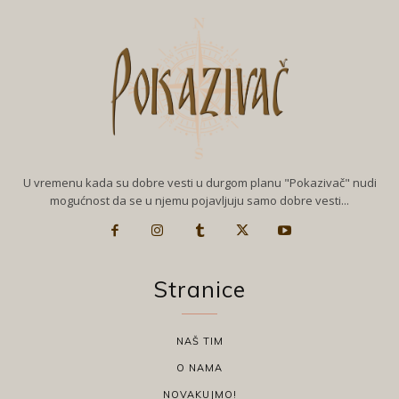
U vremenu kada su dobre vesti u durgom planu "Pokazivač" nudi
mogućnost da se u njemu pojavljuju samo dobre vesti...
Stranice
NAŠ TIM
O NAMA
NOVAKUJMO!