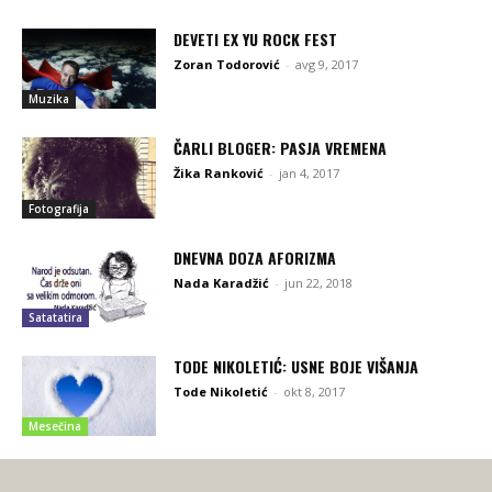
DEVETI EX YU ROCK FEST
Zoran Todorović
-
avg 9, 2017
Muzika
ČARLI BLOGER: PASJA VREMENA
Žika Ranković
-
jan 4, 2017
Fotografija
DNEVNA DOZA AFORIZMA
Nada Karadžić
-
jun 22, 2018
Satatatira
TODE NIKOLETIĆ: USNE BOJE VIŠANJA
Tode Nikoletić
-
okt 8, 2017
Mesečina