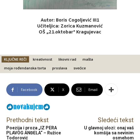
Autor: Boris Cogoljević III1
Učiteljica: Zorica Kuzmanović
OŠ „21.oktobar“ Kragujevac
KLJUČNE REČI
kreativnost
likovni rad
mašta
moja rođendanska torta
proslava
svećice
Facebook
X
Email
Prethodni tekst
Sledeći tekst
Poezija i proza „IZ PERA
U glavnoj ulozi: onaj vaš
PLAVOG ANĐELA“ – Ružice
komšija sa nevinim
Todorović
osmehom