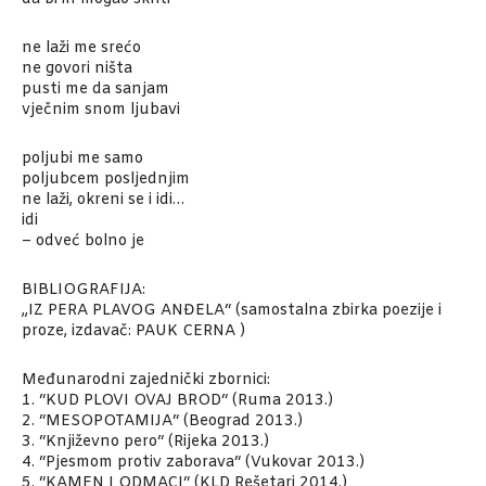
ne laži me srećo
ne govori ništa
pusti me da sanjam
vječnim snom ljubavi
poljubi me samo
poljubcem posljednjim
ne laži, okreni se i idi…
idi
– odveć bolno je
BIBLIOGRAFIJA:
„IZ PERA PLAVOG ANĐELA“ (samostalna zbirka poezije i
proze, izdavač: PAUK CERNA )
Međunarodni zajednički zbornici:
1. “KUD PLOVI OVAJ BROD“ (Ruma 2013.)
2. “MESOPOTAMIJA“ (Beograd 2013.)
3. “Književno pero“ (Rijeka 2013.)
4. “Pjesmom protiv zaborava“ (Vukovar 2013.)
5. “KAMEN I ODMACI“ (KLD Rešetari 2014.)