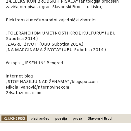
24. „LEKSIKON BRODSKIH PISACA“ (antologija brodskih
zavičajnih pisaca, grad Slavonski Brod – u tisku)
Elektronski međunarodni zajednički zbornici:
„TOLERANCIJOM UMETNOSTI KROZ KULTURU“ (UBU
Subotica 2014.)
„ZAGRLI ŽIVOT“ (UBU Subotica 2014.)
„NA MARGINAMA ŽIVOTA“ (UBU Subotica 2014.)
časopis: „JESENJIN“ Beograd
internet blog:
„STOP NASILJU NAD ŽENAMA“ /blogspot.com
Nikola Ivanović/nternovine.com
24satazenica.com
KLJUČNE REČI
plavi anđeo
poezija
proza
Slavonski Brod