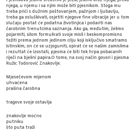
Pjesnikovo jedino sredstvo je jezik, jedino kroz njega, preko
njega, u njemu i sa njim može biti pjesnikom. Stoga mu
treba prići s dužnim poštovanjem, pažnjom i ljubavlju,
treba ga osluškivati, osjetiti njegove fine vibracije jer u tom
slučaju postat će podatna životinjica i podariti nas
čarobnim trenutcima saznanja. Ako ga, međutim, želimo
pojarmiti, silom formulirati svoje misli i beskompromisno
težiti prema jednom jedinom cilju koji isključivo smatramo
istinskim, on će se uzjoguniti, opirat će se našim zamislima
i rezultat će izostati, pjesma će biti tek hrpa pobacanih
riječi na bjelini papira.O tome, na svoj način govori i pjesma
Ružic Todorović Znakovlje.
Mjesečevom mijenom
uhvaćena
prašina čarobna
tragove svoje ostavlja
znakovlje moćno
putniku
što puta traži