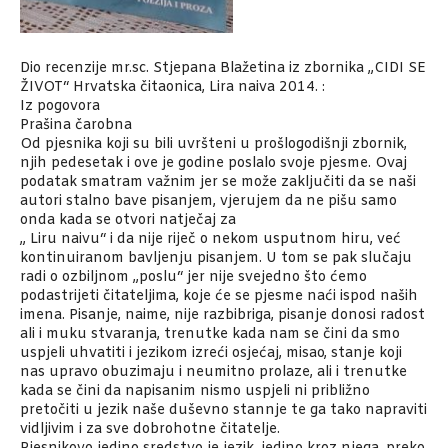
Dio recenzije mr.sc. Stjepana Blažetina iz zbornika „CIDI SE
ŽIVOT“ Hrvatska čitaonica, Lira naiva 2014. :
Iz pogovora
Prašina čarobna
Od pjesnika koji su bili uvršteni u prošlogodišnji zbornik,
njih pedesetak i ove je godine poslalo svoje pjesme. Ovaj
podatak smatram važnim jer se može zaključiti da se naši
autori stalno bave pisanjem, vjerujem da ne pišu samo
onda kada se otvori natječaj za
„ Liru naivu“ i da nije riječ o nekom usputnom hiru, već
kontinuiranom bavljenju pisanjem. U tom se pak slučaju
radi o ozbiljnom „poslu“ jer nije svejedno što ćemo
podastrijeti čitateljima, koje će se pjesme naći ispod naših
imena. Pisanje, naime, nije razbibriga, pisanje donosi radost
ali i muku stvaranja, trenutke kada nam se čini da smo
uspjeli uhvatiti i jezikom izreći osjećaj, misao, stanje koji
nas upravo obuzimaju i neumitno prolaze, ali i trenutke
kada se čini da napisanim nismo uspjeli ni približno
pretočiti u jezik naše duševno stannje te ga tako napraviti
vidljivim i za sve dobrohotne čitatelje.