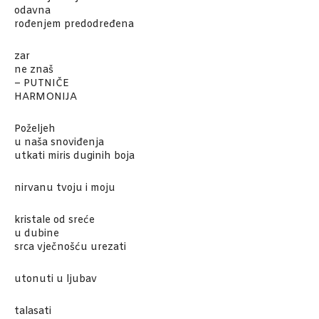
odavna
rođenjem predodređena
zar
ne znaš
– PUTNIČE
HARMONIJA
Poželjeh
u naša snoviđenja
utkati miris duginih boja
nirvanu tvoju i moju
kristale od sreće
u dubine
srca vječnošću urezati
utonuti u ljubav
talasati