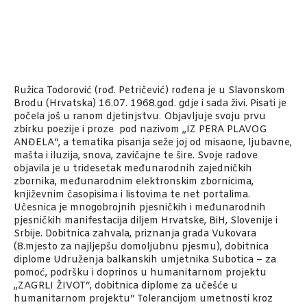
Ružica Todorović (rođ. Petričević) rođena je u Slavonskom
Brodu (Hrvatska) 16.07. 1968.god. gdje i sada živi. Pisati je
počela još u ranom djetinjstvu. Objavljuje svoju prvu
zbirku poezije i proze pod nazivom „IZ PERA PLAVOG
ANĐELA“, a tematika pisanja seže joj od misaone, ljubavne,
mašta i iluzija, snova, zavičajne te šire. Svoje radove
objavila je u tridesetak međunarodnih zajedničkih
zbornika, međunarodnim elektronskim zbornicima,
književnim časopisima i listovima te net portalima.
Učesnica je mnogobrojnih pjesničkih i međunarodnih
pjesničkih manifestacija diljem Hrvatske, BiH, Slovenije i
Srbije. Dobitnica zahvala, priznanja grada Vukovara
(8.mjesto za najljepšu domoljubnu pjesmu), dobitnica
diplome Udruženja balkanskih umjetnika Subotica – za
pomoć, podršku i doprinos u humanitarnom projektu
„ZAGRLI ŽIVOT“, dobitnica diplome za učešće u
humanitarnom projektu“ Tolerancijom umetnosti kroz