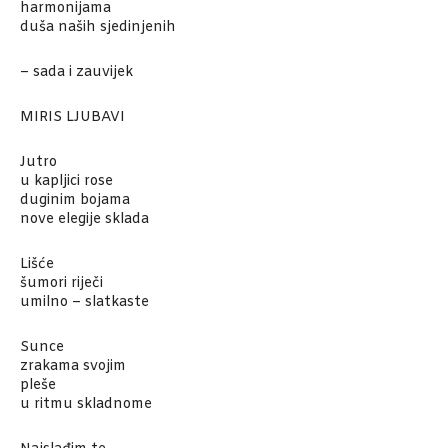
harmonijama
duša naših sjedinjenih
– sada i zauvijek
MIRIS LJUBAVI
Jutro
u kapljici rose
duginim bojama
nove elegije sklada
Lišće
šumori riječi
umilno – slatkaste
Sunce
zrakama svojim
pleše
u ritmu skladnome