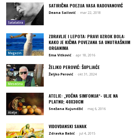
SATIRIČNA POEZIJA VASA RADOVANOVIĆ
Deana Sailović
-
mar 22, 2018
Satatatira
ZDRAVLJE I LEPOTA: PRAVI UZROK BOLA:
KAKO JE KIČMA POVEZANA SA UNUTRAŠNJIM
ORGANIMA
Magazin
Ema Vitković
-
apr 18, 2016
ŽELJKO PEROVIĆ: ŠUPLJAĆE
Željko Perović
-
okt 31, 2024
Mesečina
ATELJE: „VOĆNA SIMFONIJA“- ULJE NA
PLATNU; 40X30CM
Snežana Kujundžić
-
maj 6, 2016
Atelje
VIDOVDANSKI SANAK
Zdravka Babić
-
jul 4, 2015