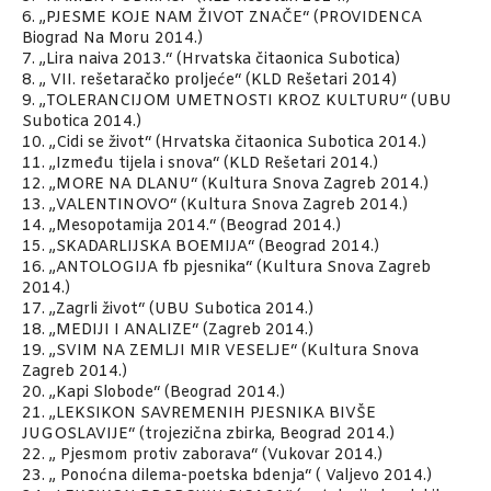
6. „PJESME KOJE NAM ŽIVOT ZNAČE“ (PROVIDENCA
Biograd Na Moru 2014.)
7. „Lira naiva 2013.“ (Hrvatska čitaonica Subotica)
8. „ VII. rešetaračko proljeće“ (KLD Rešetari 2014)
9. „TOLERANCIJOM UMETNOSTI KROZ KULTURU“ (UBU
Subotica 2014.)
10. „Cidi se život“ (Hrvatska čitaonica Subotica 2014.)
11. „Između tijela i snova“ (KLD Rešetari 2014.)
12. „MORE NA DLANU“ (Kultura Snova Zagreb 2014.)
13. „VALENTINOVO“ (Kultura Snova Zagreb 2014.)
14. „Mesopotamija 2014.“ (Beograd 2014.)
15. „SKADARLIJSKA BOEMIJA“ (Beograd 2014.)
16. „ANTOLOGIJA fb pjesnika“ (Kultura Snova Zagreb
2014.)
17. „Zagrli život“ (UBU Subotica 2014.)
18. „MEDIJI I ANALIZE“ (Zagreb 2014.)
19. „SVIM NA ZEMLJI MIR VESELJE“ (Kultura Snova
Zagreb 2014.)
20. „Kapi Slobode“ (Beograd 2014.)
21. „LEKSIKON SAVREMENIH PJESNIKA BIVŠE
JUGOSLAVIJE“ (trojezična zbirka, Beograd 2014.)
22. „ Pjesmom protiv zaborava“ (Vukovar 2014.)
23. „ Ponoćna dilema-poetska bdenja“ ( Valjevo 2014.)