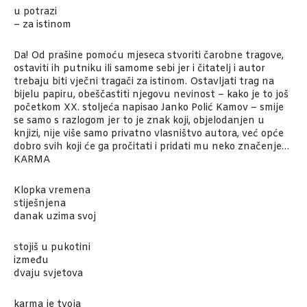
u potrazi
– za istinom
Da! Od prašine pomoću mjeseca stvoriti čarobne tragove,
ostaviti ih putniku ili samome sebi jer i čitatelj i autor
trebaju biti vječni tragači za istinom. Ostavljati trag na
bijelu papiru, obeščastiti njegovu nevinost – kako je to još
početkom XX. stoljeća napisao Janko Polić Kamov – smije
se samo s razlogom jer to je znak koji, objelodanjen u
knjizi, nije više samo privatno vlasništvo autora, već opće
dobro svih koji će ga pročitati i pridati mu neko značenje…
KARMA
Klopka vremena
stiješnjena
danak uzima svoj
stojiš u pukotini
između
dvaju svjetova
karma je tvoja