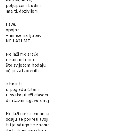
Najslađim te,
poljupcem budim
ime ti, dozivljem
I sve,
opojno
– miriše na ljubav
NE LAŽI ME
Ne laži me srećo
nisam od onih
što svijetom hodaju
očiju zatvorenih
istinu ti
u pogledu čitam
u svakoj riječi glasom
drhtavim izgovorenoj
Ne laži me srećo moja
odaju te pokreti tvoji
ti i ja odugo se znamo
da bi ih mogao skriti