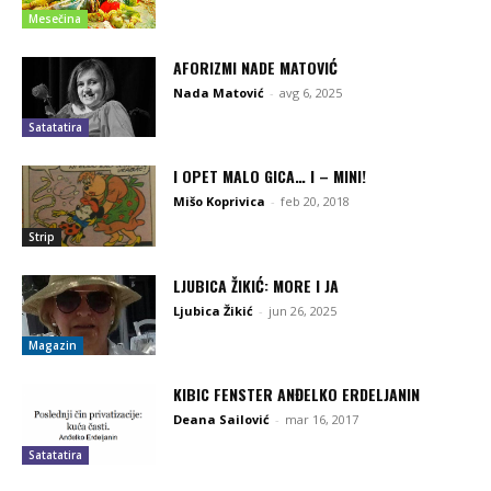
Mesečina
AFORIZMI NADE MATOVIĆ
Nada Matović
-
avg 6, 2025
Satatatira
I OPET MALO GICA… I – MINI!
Mišo Koprivica
-
feb 20, 2018
Strip
LJUBICA ŽIKIĆ: MORE I JA
Ljubica Žikić
-
jun 26, 2025
Magazin
KIBIC FENSTER ANĐELKO ERDELJANIN
Deana Sailović
-
mar 16, 2017
Satatatira