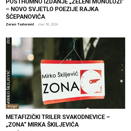
POSTHUMNO IZDANJE „ZELENI MONOLOZI“
– NOVO SVJETLO POEZIJE RAJKA
ŠĆEPANOVIĆA
Zoran Todorović
-
mar 30, 2026
Knjige
METAFIZIČKI TRILER SVAKODNEVICE –
„ZONA“ MIRKA ŠKILJEVIĆA