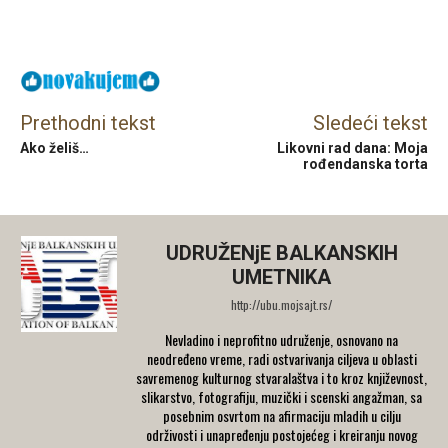
Facebook
X
Email
Prethodni tekst
Sledeći tekst
Ako želiš…
Likovni rad dana: Moja
rođendanska torta
UDRUŽENjE BALKANSKIH
UMETNIKA
http://ubu.mojsajt.rs/
Nevladino i neprofitno udruženje, osnovano na
neodređeno vreme, radi ostvarivanja ciljeva u oblasti
savremenog kulturnog stvaralaštva i to kroz književnost,
slikarstvo, fotografiju, muzički i scenski angažman, sa
posebnim osvrtom na afirmaciju mladih u cilju
održivosti i unapređenju postojećeg i kreiranju novog