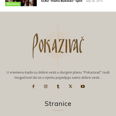
ULKU "Vlaho Bukovac" Split
-
sep 28, 2015
Mesečina
U vremenu kada su dobre vesti u durgom planu "Pokazivač" nudi
mogućnost da se u njemu pojavljuju samo dobre vesti...
Stranice