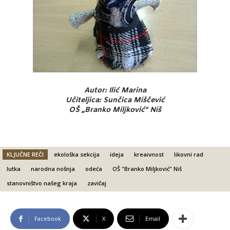
Autor: Ilić Marina
Učiteljica: Sunčica Miščević
OŠ „Branko Miljković“ Niš
KLJUČNE REČI
ekološka sekcija
ideja
kreaivnost
likovni rad
lutka
narodna nošnja
odeća
OŠ "Branko Miljković" Niš
stanovništvo našeg kraja
zavičaj
Facebook
X
Email