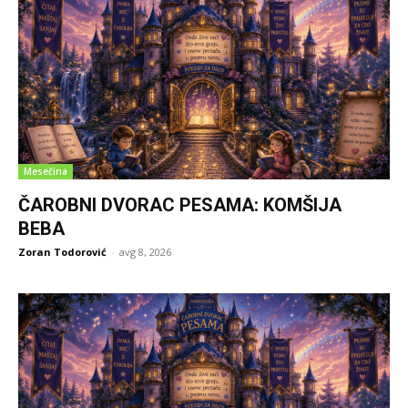
Mesečina
ČAROBNI DVORAC PESAMA: KOMŠIJA
BEBA
Zoran Todorović
-
avg 8, 2026