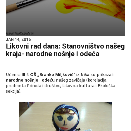
foto:girlsonthegrid.com
JAN 14, 2016
Likovni rad dana: Stanovništvo našeg
kraja- narodne nošnje i odeća
Učenici
III 4 OŠ „Branko Miljković“
iz
Niša
su prikazali
narodne nošnje i odeću
našeg zavičaja (korelacija
predmeta Priroda i društvo, Likovna kultura i Ekološka
sekcija).