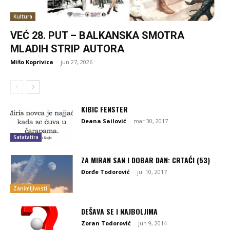
Kultura
VEĆ 28. PUT – BALKANSKA SMOTRA
MLADIH STRIP AUTORA
Mišo Koprivica
-
jun 27, 2026
KIBIC FENSTER
Deana Sailović
-
mar 30, 2017
Satatatira
ZA MIRAN SAN I DOBAR DAN: CRTAĆI (53)
Đorđe Todorović
-
jul 10, 2017
Zanimljivosti
DEŠAVA SE I NAJBOLJIMA
Zoran Todorović
-
jun 9, 2014