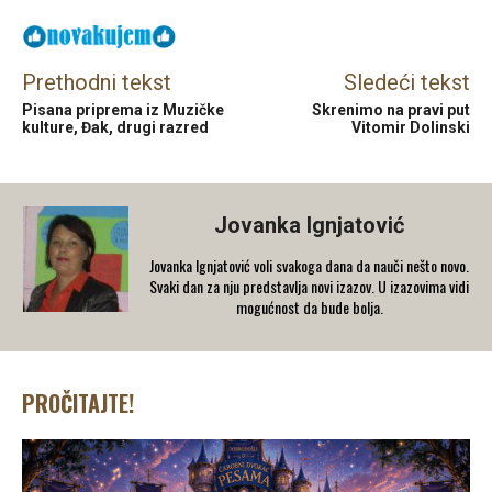
Prethodni tekst
Sledeći tekst
Pisana priprema iz Muzičke
Skrenimo na pravi put
kulture, Đak, drugi razred
Vitomir Dolinski
Jovanka Ignjatović
Jovanka Ignjatović voli svakoga dana da nauči nešto novo.
Svaki dan za nju predstavlja novi izazov. U izazovima vidi
mogućnost da bude bolja.
PROČITAJTE!