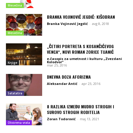
Mesečina
BRANKA VOJINOVIĆ JEGDIĆ: KIŠOBRAN
Branka Vojinović Jegdić
-
avg 8, 2018
Mesečina
„ČETIRI PORTRETA S KOSANČIĆEVOG
VENCA“, NOVI ROMAN ZORICE TIJANIĆ
e-časopis za umetnost i kulturu „Zvezdani
Kolodvor“
-
Knjige
mar 25, 2016
DNEVNA DOZA AFORIZMA
Aleksandar Antić
-
apr 23, 2016
Satatatira
8 RAZLIKA IZMEĐU MUDRO STROGIH I
SUROVO STROGIH RODITELJA
Zoran Todorović
-
maj 13, 2021
Otvorena vrata