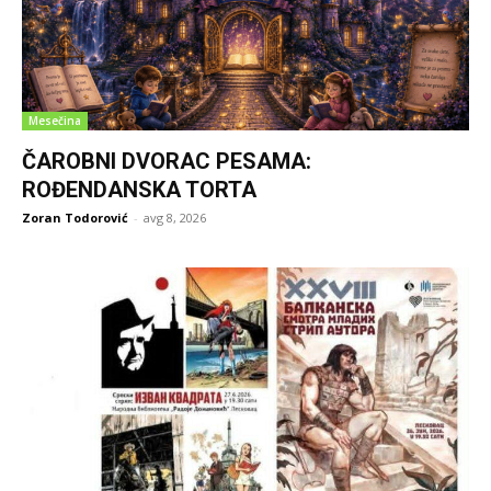
Mesečina
ČAROBNI DVORAC PESAMA:
ROĐENDANSKA TORTA
Zoran Todorović
-
avg 8, 2026