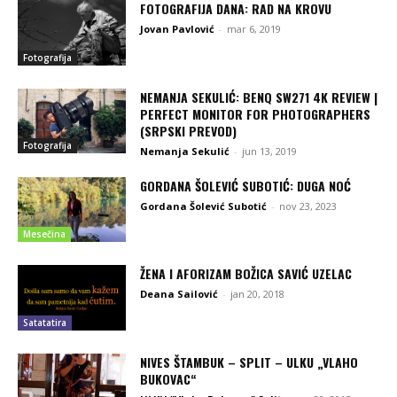
FOTOGRAFIJA DANA: RAD NA KROVU
Jovan Pavlović
-
mar 6, 2019
Fotografija
NEMANJA SEKULIĆ: BENQ SW271 4K REVIEW |
PERFECT MONITOR FOR PHOTOGRAPHERS
(SRPSKI PREVOD)
Fotografija
Nemanja Sekulić
-
jun 13, 2019
GORDANA ŠOLEVIĆ SUBOTIĆ: DUGA NOĆ
Gordana Šolević Subotić
-
nov 23, 2023
Mesečina
ŽENA I AFORIZAM BOŽICA SAVIĆ UZELAC
Deana Sailović
-
jan 20, 2018
Satatatira
NIVES ŠTAMBUK – SPLIT – ULKU „VLAHO
BUKOVAC“