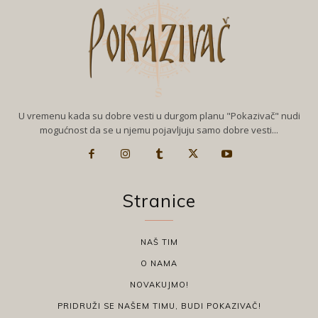
U vremenu kada su dobre vesti u durgom planu "Pokazivač" nudi
mogućnost da se u njemu pojavljuju samo dobre vesti...
Stranice
NAŠ TIM
O NAMA
NOVAKUJMO!
PRIDRUŽI SE NAŠEM TIMU, BUDI POKAZIVAČ!