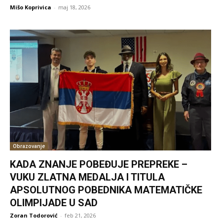
Mišo Koprivica
-
maj 18, 2026
Obrazovanje
KADA ZNANJE POBEĐUJE PREPREKE –
VUKU ZLATNA MEDALJA I TITULA
APSOLUTNOG POBEDNIKA MATEMATIČKE
OLIMPIJADE U SAD
Zoran Todorović
-
feb 21, 2026