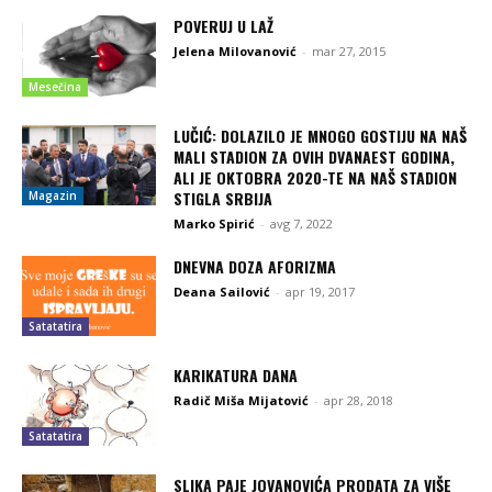
POVERUJ U LAŽ
Jelena Milovanović
-
mar 27, 2015
Mesečina
LUČIĆ: DOLAZILO JE MNOGO GOSTIJU NA NAŠ
MALI STADION ZA OVIH DVANAEST GODINA,
ALI JE OKTOBRA 2020-TE NA NAŠ STADION
STIGLA SRBIJA
Magazin
Marko Spirić
-
avg 7, 2022
DNEVNA DOZA AFORIZMA
Deana Sailović
-
apr 19, 2017
Satatatira
KARIKATURA DANA
Radič Miša Mijatović
-
apr 28, 2018
Satatatira
SLIKA PAJE JOVANOVIĆA PRODATA ZA VIŠE