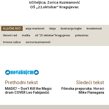
Učiteljica; Zorica Kuzmanović
OŠ „21.oktobar“ Kragujevac
KLJUČNE REČI
anja marković
ideja
ilustracija bajke
kreativnost
likovni rad
mašta
oš "21.oktobar"kragujevac
pokazivac
trnova ružica
zorica kuzmanović
Facebook
X
Email
Prethodni tekst
Sledeći tekst
MAGIC! – Don’t Kill the Magic
Filmska preporuka: Horori
drum COVER Leo Fabijančić
Mike Flanagana