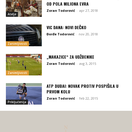
OD POLA MILIONA EVRA
Zoran Todorović
-
apr 27, 2018
Atelje
VIC DANA: NOVI DEČKO
Đorđe Todorović
-
nov 20, 2018
Zanimljivosti
„MAKAZICE“ ZA UDŽBENIKE
Zoran Todorović
-
avg 3, 2015
Zanimljivosti
ATP DUBAI: NOVAK PROTIV POSPIŠILA U
PRVOM KOLU
Zoran Todorović
-
feb 22, 2015
Priključenija