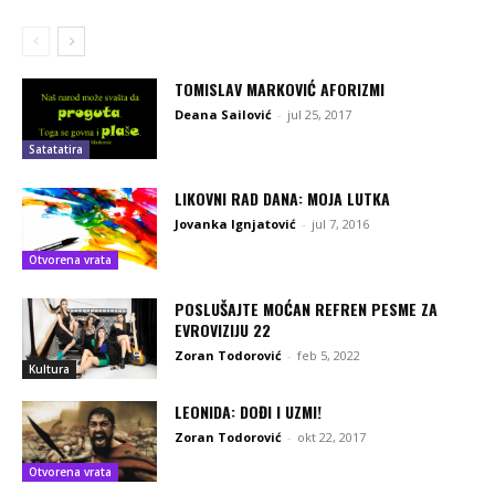
TOMISLAV MARKOVIĆ AFORIZMI
Deana Sailović
-
jul 25, 2017
Satatatira
LIKOVNI RAD DANA: MOJA LUTKA
Jovanka Ignjatović
-
jul 7, 2016
Otvorena vrata
POSLUŠAJTE MOĆAN REFREN PESME ZA
EVROVIZIJU 22
Zoran Todorović
-
feb 5, 2022
Kultura
LEONIDA: DOĐI I UZMI!
Zoran Todorović
-
okt 22, 2017
Otvorena vrata