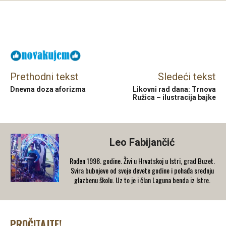
Facebook
X
Email
Prethodni tekst
Sledeći tekst
Dnevna doza aforizma
Likovni rad dana: Trnova
Ružica – ilustracija bajke
Leo Fabijančić
Rođen 1998. godine. Živi u Hrvatskoj u Istri, grad Buzet.
Svira bubnjeve od svoje devete godine i pohađa srednju
glazbenu školu. Uz to je i član Laguna benda iz Istre.
PROČITAJTE!