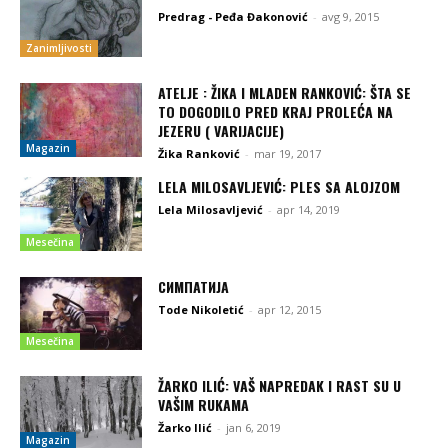
Predrag - Peđa Đakonović
-
avg 9, 2015
Zanimljivosti
ATELJE : ŽIKA I MLADEN RANKOVIĆ: ŠTA SE
TO DOGODILO PRED KRAJ PROLEĆA NA
JEZERU ( VARIJACIJE)
Magazin
Žika Ranković
-
mar 19, 2017
LELA MILOSAVLJEVIĆ: PLES SA ALOJZOM
Lela Milosavljević
-
apr 14, 2019
Mesečina
СИМПАТИЈА
Tode Nikoletić
-
apr 12, 2015
Mesečina
ŽARKO ILIĆ: VAŠ NAPREDAK I RAST SU U
VAŠIM RUKAMA
Žarko Ilić
-
jan 6, 2019
Magazin