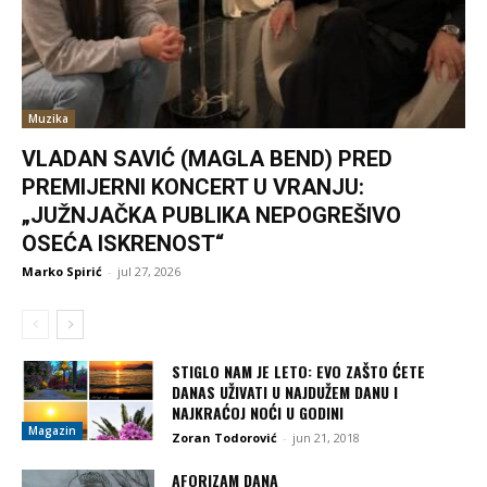
Muzika
VLADAN SAVIĆ (MAGLA BEND) PRED
PREMIJERNI KONCERT U VRANJU:
„JUŽNJAČKA PUBLIKA NEPOGREŠIVO
OSEĆA ISKRENOST“
Marko Spirić
-
jul 27, 2026
STIGLO NAM JE LETO: EVO ZAŠTO ĆETE
DANAS UŽIVATI U NAJDUŽEM DANU I
NAJKRAĆOJ NOĆI U GODINI
Magazin
Zoran Todorović
-
jun 21, 2018
AFORIZAM DANA