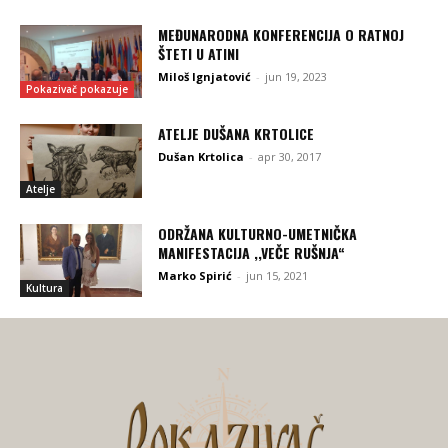
MEĐUNARODNA KONFERENCIJA O RATNOJ
ŠTETI U ATINI
Miloš Ignjatović
-
jun 19, 2023
Pokazivač pokazuje
ATELJE DUŠANA KRTOLICE
Dušan Krtolica
-
apr 30, 2017
Atelje
ODRŽANA KULTURNO-UMETNIČKA
MANIFESTACIJA ,,VEČE RUŠNJA“
Marko Spirić
-
jun 15, 2021
Kultura