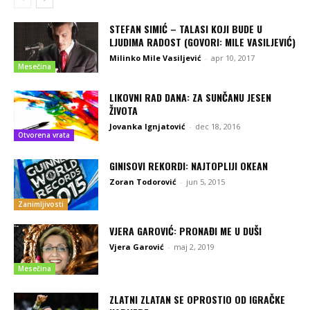
STEFAN SIMIĆ – TALASI KOJI BUDE U
LJUDIMA RADOST (GOVORI: MILE VASILJEVIĆ)
Milinko Mile Vasiljević
-
apr 10, 2017
Mesečina
LIKOVNI RAD DANA: ZA SUNČANU JESEN
ŽIVOTA
Jovanka Ignjatović
-
dec 18, 2016
Otvorena vrata
GINISOVI REKORDI: NAJTOPLIJI OKEAN
Zoran Todorović
-
jun 5, 2015
Zanimljivosti
VJERA GAROVIĆ: PRONAĐI ME U DUŠI
Vjera Garović
-
maj 2, 2019
Mesečina
ZLATNI ZLATAN SE OPROSTIO OD IGRAČKE