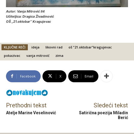
Autor: Vanja Mitrović II4
Učiteljica: Dragica Živadinović
OŠ „21.oktobar“ Kragujevac
KLJUČNE REČI
ideja
likovni rad
oš "21.oktobar"kragujevac
pokazivac
vanja mitrović
zima
Facebook
X
Email
Prethodni tekst
Sledeći tekst
Atelje Marine Veselinović
Satirična poezija Miladin
Berić