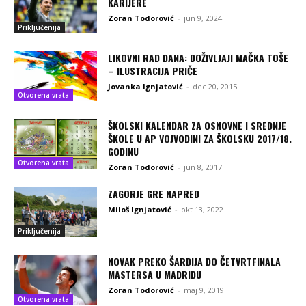
KARIJERE
Zoran Todorović
-
jun 9, 2024
Priključenija
LIKOVNI RAD DANA: DOŽIVLJAJI MAČKA TOŠE
– ILUSTRACIJA PRIČE
Jovanka Ignjatović
-
dec 20, 2015
Otvorena vrata
ŠKOLSKI KALENDAR ZA OSNOVNE I SREDNJE
ŠKOLE U AP VOJVODINI ZA ŠKOLSKU 2017/18.
GODINU
Otvorena vrata
Zoran Todorović
-
jun 8, 2017
ZAGORJE GRE NAPRED
Miloš Ignjatović
-
okt 13, 2022
Priključenija
NOVAK PREKO ŠARDIJA DO ČETVRTFINALA
MASTERSA U MADRIDU
Zoran Todorović
-
maj 9, 2019
Otvorena vrata