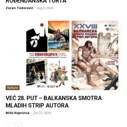
ROĐENDANSKA TORTA
Zoran Todorović
-
avg 8, 2026
Kultura
VEĆ 28. PUT – BALKANSKA SMOTRA
MLADIH STRIP AUTORA
Mišo Koprivica
-
jun 27, 2026