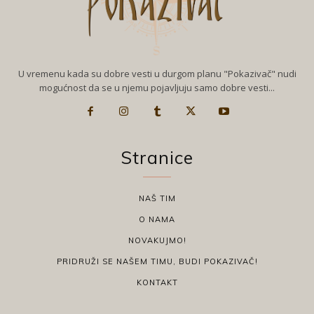
U vremenu kada su dobre vesti u durgom planu "Pokazivač" nudi
mogućnost da se u njemu pojavljuju samo dobre vesti...
Stranice
NAŠ TIM
O NAMA
NOVAKUJMO!
PRIDRUŽI SE NAŠEM TIMU, BUDI POKAZIVAČ!
KONTAKT