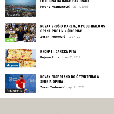
FOTOGRAFIJA DANA: PANORAMA
Jovana Kuzmanović
-
apr 7, 2015
Fotografija
NOVAK SRUŠIO MAREJA, U POLUFINALU US
OPENA PROTIV NIŠIKORIJA!
Zoran Todorović
-
sep 4, 2014
Vesti
RECEPTI: CARSKA PITA
Bojana Pudar
-
jun 20, 2014
Magazin
NOVAK EKSPRESNO DO ČETVRTFINALA
SERBIA OPENA
Zoran Todorović
-
apr 21, 2021
Priključenija