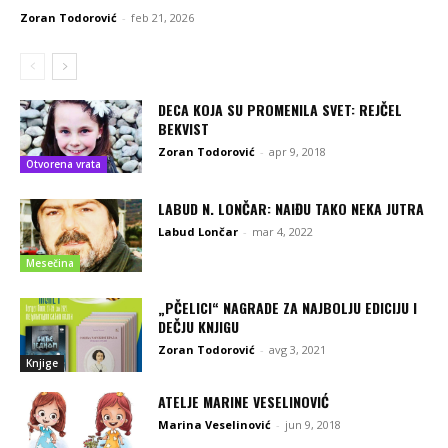
Zoran Todorović
-
feb 21, 2026
DECA KOJA SU PROMENILA SVET: REJČEL
BEKVIST
Zoran Todorović
-
apr 9, 2018
Otvorena vrata
LABUD N. LONČAR: NAIĐU TAKO NEKA JUTRA
Labud Lončar
-
mar 4, 2022
Mesečina
„PČELICI“ NAGRADE ZA NAJBOLJU EDICIJU I
DEČJU KNJIGU
Zoran Todorović
-
avg 3, 2021
Knjige
ATELJE MARINE VESELINOVIĆ
Marina Veselinović
-
jun 9, 2018