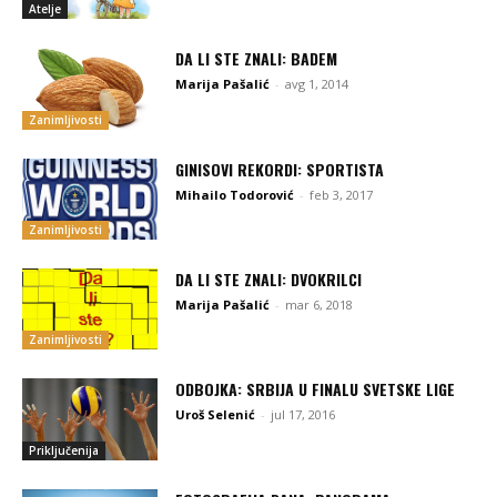
Atelje
DA LI STE ZNALI: BADEM
Marija Pašalić
-
avg 1, 2014
Zanimljivosti
GINISOVI REKORDI: SPORTISTA
Mihailo Todorović
-
feb 3, 2017
Zanimljivosti
DA LI STE ZNALI: DVOKRILCI
Marija Pašalić
-
mar 6, 2018
Zanimljivosti
ODBOJKA: SRBIJA U FINALU SVETSKE LIGE
Uroš Selenić
-
jul 17, 2016
Priključenija