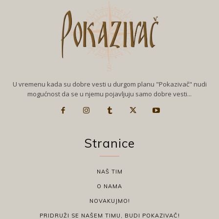
U vremenu kada su dobre vesti u durgom planu "Pokazivač" nudi
mogućnost da se u njemu pojavljuju samo dobre vesti...
Stranice
NAŠ TIM
O NAMA
NOVAKUJMO!
PRIDRUŽI SE NAŠEM TIMU, BUDI POKAZIVAČ!