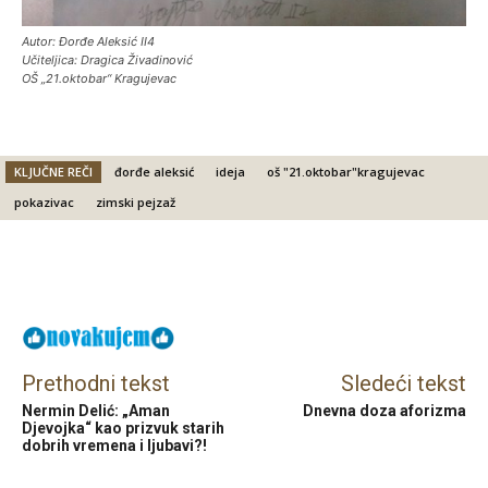
Autor: Đorđe Aleksić II4
Učiteljica: Dragica Živadinović
OŠ „21.oktobar“ Kragujevac
KLJUČNE REČI
đorđe aleksić
ideja
oš "21.oktobar"kragujevac
pokazivac
zimski pejzaž
Facebook
X
Email
Prethodni tekst
Sledeći tekst
Nermin Delić: „Aman
Dnevna doza aforizma
Djevojka“ kao prizvuk starih
dobrih vremena i ljubavi?!