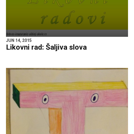
foto:os-imazuranic-sibinj-skole.rs
JUN 14, 2015
Likovni rad: Šaljiva slova