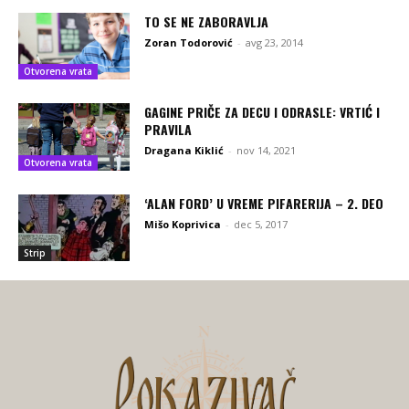
TO SE NE ZABORAVLJA
Zoran Todorović
-
avg 23, 2014
Otvorena vrata
GAGINE PRIČE ZA DECU I ODRASLE: VRTIĆ I
PRAVILA
Dragana Kiklić
-
nov 14, 2021
Otvorena vrata
‘ALAN FORD’ U VREME PIFARERIJA – 2. DEO
Mišo Koprivica
-
dec 5, 2017
Strip