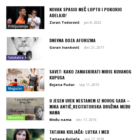
NOVAK SPASIO MEČ LOPTU I POKORIO
ADELAJD!
Zoran Todorović
-
jan 8, 2023
Priključenija
DNEVNA DOZA AFORIZMA
Goran Ivanković
-
dec 21, 2017
Satatatira
SAVET: KAKO ZAMASKIRATI MIRIS KUVANOG
KUPUSA
Bojana Pudar
-
sep 11, 2015
Magazin
U JESEN UVEK NESTANEM IZ NOVOG SADA –
MIKA ANTIĆ_RECITATORSKA DRUŽINA MEĐU
NAMA
Mesečina
Među nama
-
dec 17, 2016
TATJANA KULJAČA: LUTKA I MED
Tatjana Kuljača
-
sep 17, 2018