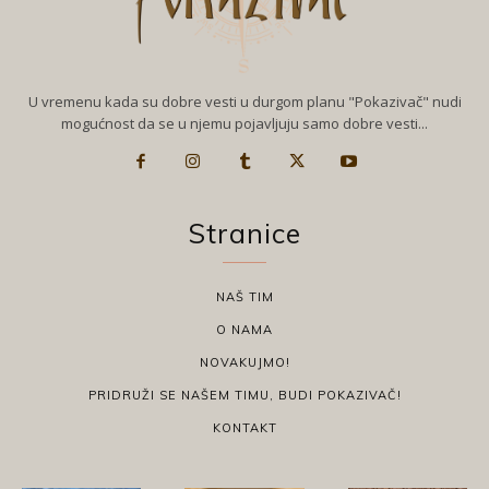
U vremenu kada su dobre vesti u durgom planu "Pokazivač" nudi
mogućnost da se u njemu pojavljuju samo dobre vesti...
Stranice
NAŠ TIM
O NAMA
NOVAKUJMO!
PRIDRUŽI SE NAŠEM TIMU, BUDI POKAZIVAČ!
KONTAKT