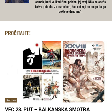
osmeh, budi velikodušan, pokloni joj svoj. Niko ne oseća
takvu potrebu za osmehom, kao oni koji ne mogu da ga
poklone drugima".
PROČITAJTE!
Kultura
VEĆ 28. PUT – BALKANSKA SMOTRA