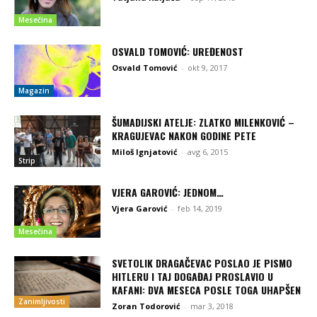
Mesečina
OSVALD TOMOVIĆ: UREĐENOST
Osvald Tomović
-
okt 9, 2017
Magazin
ŠUMADIJSKI ATELJE: ZLATKO MILENKOVIĆ –
KRAGUJEVAC NAKON GODINE PETE
Miloš Ignjatović
-
avg 6, 2015
Strip
VJERA GAROVIĆ: JEDNOM…
Vjera Garović
-
feb 14, 2019
Mesečina
SVETOLIK DRAGAČEVAC POSLAO JE PISMO
HITLERU I TAJ DOGAĐAJ PROSLAVIO U
KAFANI: DVA MESECA POSLE TOGA UHAPŠEN
Zanimljivosti
Zoran Todorović
-
mar 3, 2018