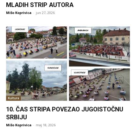
MLADIH STRIP AUTORA
Mišo Koprivica
-
jun 27, 2026
Kultura
10. ČAS STRIPA POVEZAO JUGOISTOČNU
SRBIJU
Mišo Koprivica
-
maj 18, 2026