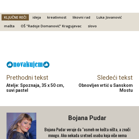
KLJUČNE REČI
ideja
kreativnost
likovni rad
Luka Jovanović
mašta
OŠ "Radoje Domanović" Kragujevac
slovo
Facebook
X
Email
Prethodni tekst
Sledeći tekst
Atelje: Spoznaja, 35 x 50 cm,
Obnovljen vrtić u Sanskom
suvi pastel
Mostu
Bojana Pudar
Bojana Pudar veruje da "osmeh ne košta ništa, a znači
mnogo. Ako nekada sretneš osobu koja više nema