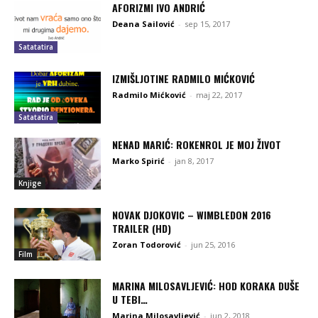
AFORIZMI IVO ANDRIĆ
Deana Sailović
-
sep 15, 2017
Satatatira
IZMIŠLJOTINE RADMILO MIĆKOVIĆ
Radmilo Mićković
-
maj 22, 2017
Satatatira
NENAD MARIĆ: ROKENROL JE MOJ ŽIVOT
Marko Spirić
-
jan 8, 2017
Knjige
NOVAK DJOKOVIC – WIMBLEDON 2016
TRAILER (HD)
Zoran Todorović
-
jun 25, 2016
Film
MARINA MILOSAVLJEVIĆ: HOD KORAKA DUŠE
U TEBI…
Marina Milosavljević
-
jun 2, 2018