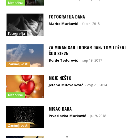
Mesečina
FOTOGRAFIJA DANA
Marko Marković
-
feb 4, 2018
Fotografija
ZA MIRAN SAN I DOBAR DAN: TOM I DŽERI
ŠOU S1E25
Đorđe Todorović
-
sep 19, 2017
Zanimljivosti
MOJE NEŠTO
Jelena Milovanović
-
avg 29, 2014
Mesečina
MISAO DANA
Prvoslavka Marković
-
jul 9, 2018
Zanimljivosti