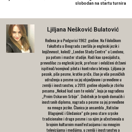
slobodan na startu turnira
Ljiljana Nešković Bulatović
Rođena je u Podgorici 1962. godine. Na Filološkom
fakultetu u Beogradu završila je engleski jezik i
književnost, koledž „London Study Centre“ u Londonu,
pa potom i master studije. Radi kao specijalista,
prevodilac za engleski jezik, profesor i ovlašćeni državni
ispitivač/ocenjivač pilota i kontrolora letenja. Ljiljana je
pesnik, piše pesme, kratke priče, član je više pesničkih
udruženja a pesme su joj objavljivane i prevođene u
zemlji i inostranstvu, a 2019. godine objavila je zbirku
pesama „Nekad kad sam te volela“, koja je nagrađena
„Prvim Oskarom Srbije“. Dobitnik je brojnih domaćih i
inostranih diploma, nagrada a pesme su joj prevođene
na mnoge jezike. Članica je ansambla „Ratislav
Blagojević i Gledanice” gde peva stare srpske
tradicionalne i druge pesme i sa njim je učestvovala u
brojnim kulturnim manifestacijama i na mnogim
televizijama i medijima, u zemlji i inostranstvu a