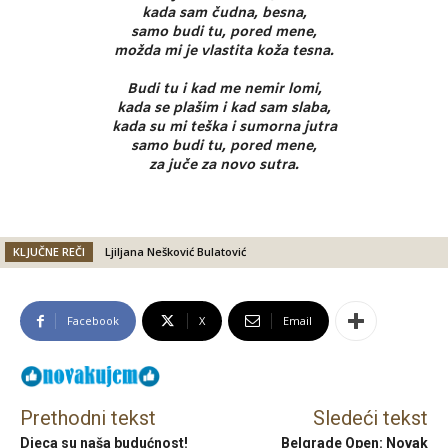
kada sam čudna, besna,
samo budi tu, pored mene,
možda mi je vlastita koža tesna.
Budi tu i kad me nemir lomi,
kada se plašim i kad sam slaba,
kada su mi teška i sumorna jutra
samo budi tu, pored mene,
za juče za novo sutra.
KLJUČNE REČI
Ljiljana Nešković Bulatović
Facebook
X
Email
Prethodni tekst
Sledeći tekst
Djeca su naša budućnost!
Belgrade Open: Novak