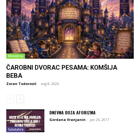
Mesečina
ČAROBNI DVORAC PESAMA: KOMŠIJA
BEBA
Zoran Todorović
-
avg 8, 2026
DNEVNA DOZA AFORIZMA
Gordana Vranjanin
-
jan 26, 2017
Satatatira