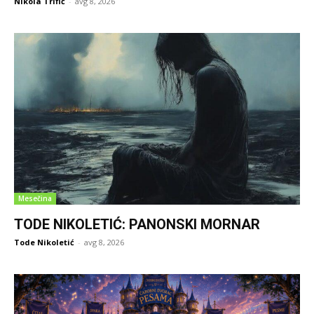
Nikola Trifić
-
avg 8, 2026
Mesečina
TODE NIKOLETIĆ: PANONSKI MORNAR
Tode Nikoletić
-
avg 8, 2026