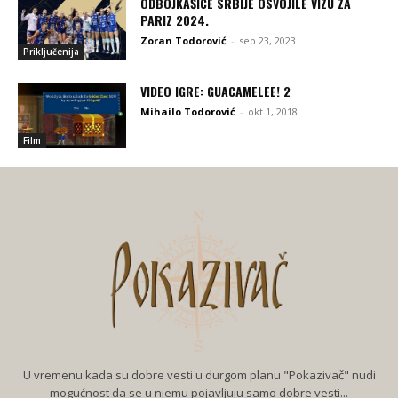
ODBOJKAŠICE SRBIJE OSVOJILE VIZU ZA
PARIZ 2024.
Zoran Todorović
-
sep 23, 2023
Priključenija
VIDEO IGRE: GUACAMELEE! 2
Mihailo Todorović
-
okt 1, 2018
Film
U vremenu kada su dobre vesti u durgom planu "Pokazivač" nudi
mogućnost da se u njemu pojavljuju samo dobre vesti...