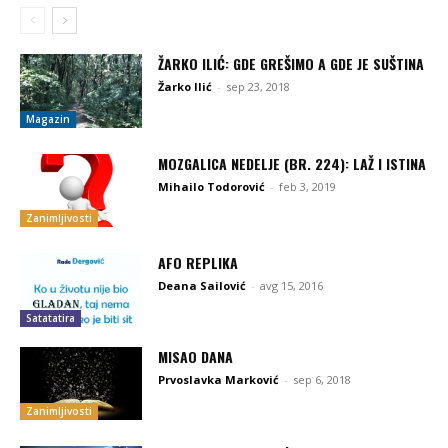
ŽARKO ILIĆ: GDE GREŠIMO A GDE JE SUŠTINA
Žarko Ilić
-
sep 23, 2018
Magazin
MOZGALICA NEDELJE (BR. 224): LAŽ I ISTINA
Mihailo Todorović
-
feb 3, 2019
Zanimljivosti
AFO REPLIKA
Deana Sailović
-
avg 15, 2016
Satatatira
MISAO DANA
Prvoslavka Marković
-
sep 6, 2018
Zanimljivosti