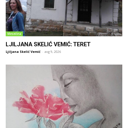
Mesečina
LJILJANA SKELIĆ VEMIĆ: TERET
Ljiljana Skelić Vemić
-
avg 9, 2026