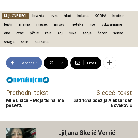
KLJUČNE REČI
brazda
cvet
hlad
kolana
KORPA
krofne
leptir
mama
mesec
misao
moteka
noć
odzvanjanje
oko
otac
pčele
ralo
roj
ruka
sanja
šećer
senke
snaga
srce
zaorana
Facebook
X
Email
Prethodni tekst
Sledeći tekst
Mile Lisica – Moja tišina ima
Satirična poezija Aleksandar
posvetu
Novaković
Ljiljana Skelić Vemić