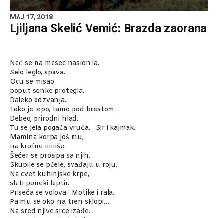
MAJ 17, 2018
Ljiljana Skelić Vemić: Brazda zaorana
Noć se na mesec naslonila.
Selo leglo, spava.
Ocu se misao
poput senke protegla.
Daleko odzvanja..
Tako je lepo, tamo pod brestom…
Debeo, prirodni hlad.
Tu se jela pogača vruća… Sir i kajmak.
Mamina korpa još mu,
na krofne miriše.
Šećer se prosipa sa njih.
Skupile se pčele, svađaju u roju.
Na cvet kuhinjske krpe,
sleti poneki leptir.
Priseća se volova…Motike i rala.
Pa mu se oko, na tren sklopi…
Na sred njive srce izađe…