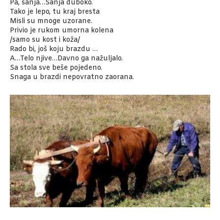
Pa, sanja…Sanja duboko.
Tako je lepo, tu kraj bresta
Misli su mnoge uzorane.
Privio je rukom umorna kolena
/samo su kost i koža/
Rado bi, još koju brazdu …
A…Telo njive…Davno ga nažuljalo.
Sa stola sve beše pojedeno.
Snaga u brazdi nepovratno zaorana.