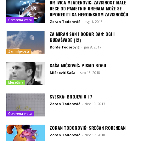
DR IVICA MLADENOVIĆ: ZAVISNOST MALE
DECE OD PAMETNIH UREĐAJA MOŽE SE
UPOREDITI SA HEROINSKOM ZAVISNOŠĆU
Otvorena vrata
Zoran Todorović
-
avg 1, 2018
ZA MIRAN SAN I DOBAR DAN: OGI I
BUBAŠVABE (12)
Đorđe Todorović
-
jan 8, 2017
Zanimljivosti
SAŠA MIĆKOVIĆ: PISMO BOGU
Mićković Saša
-
sep 18, 2018
Mesečina
SVESKA: BROJEVI 6 I 7
Zoran Todorović
-
dec 10, 2017
Otvorena vrata
ZORAN TODOROVIĆ: SREĆAN ROĐENDAN
Zoran Todorović
-
dec 17, 2018