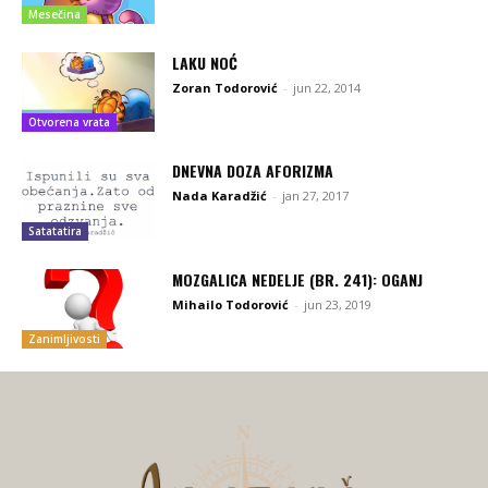
Mesečina
LAKU NOĆ
Zoran Todorović
-
jun 22, 2014
Otvorena vrata
DNEVNA DOZA AFORIZMA
Nada Karadžić
-
jan 27, 2017
Satatatira
MOZGALICA NEDELJE (BR. 241): OGANJ
Mihailo Todorović
-
jun 23, 2019
Zanimljivosti