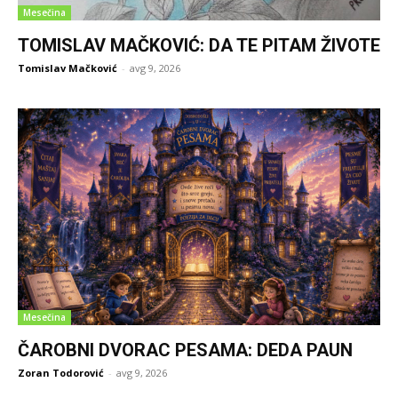
Mesečina
TOMISLAV MAČKOVIĆ: DA TE PITAM ŽIVOTE
Tomislav Mačković
-
avg 9, 2026
Mesečina
ČAROBNI DVORAC PESAMA: DEDA PAUN
Zoran Todorović
-
avg 9, 2026