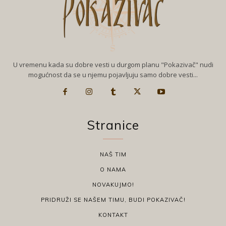
U vremenu kada su dobre vesti u durgom planu "Pokazivač" nudi
mogućnost da se u njemu pojavljuju samo dobre vesti...
Stranice
NAŠ TIM
O NAMA
NOVAKUJMO!
PRIDRUŽI SE NAŠEM TIMU, BUDI POKAZIVAČ!
KONTAKT