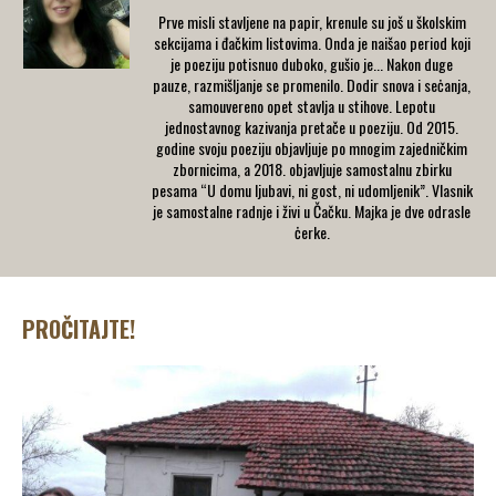
Prve misli stavljene na papir, krenule su još u školskim
sekcijama i đačkim listovima. Onda je naišao period koji
je poeziju potisnuo duboko, gušio je... Nakon duge
pauze, razmišljanje se promenilo. Dodir snova i seċanja,
samouvereno opet stavlja u stihove. Lepotu
jednostavnog kazivanja pretače u poeziju. Od 2015.
godine svoju poeziju objavljuje po mnogim zajedničkim
zbornicima, a 2018. objavljuje samostalnu zbirku
pesama “U domu ljubavi, ni gost, ni udomljenik”. Vlasnik
je samostalne radnje i živi u Čačku. Majka je dve odrasle
ċerke.
PROČITAJTE!