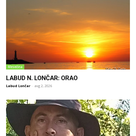
Mesečina
LABUD N. LONČAR: ORAO
Labud Lončar
-
avg 2, 2026