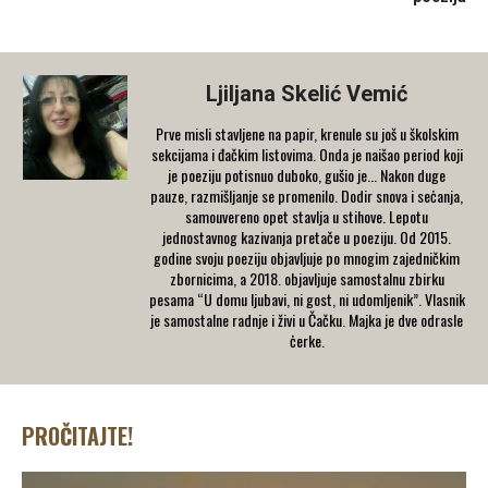
Ljiljana Skelić Vemić
Prve misli stavljene na papir, krenule su još u školskim
sekcijama i đačkim listovima. Onda je naišao period koji
je poeziju potisnuo duboko, gušio je... Nakon duge
pauze, razmišljanje se promenilo. Dodir snova i seċanja,
samouvereno opet stavlja u stihove. Lepotu
jednostavnog kazivanja pretače u poeziju. Od 2015.
godine svoju poeziju objavljuje po mnogim zajedničkim
zbornicima, a 2018. objavljuje samostalnu zbirku
pesama “U domu ljubavi, ni gost, ni udomljenik”. Vlasnik
je samostalne radnje i živi u Čačku. Majka je dve odrasle
ċerke.
PROČITAJTE!