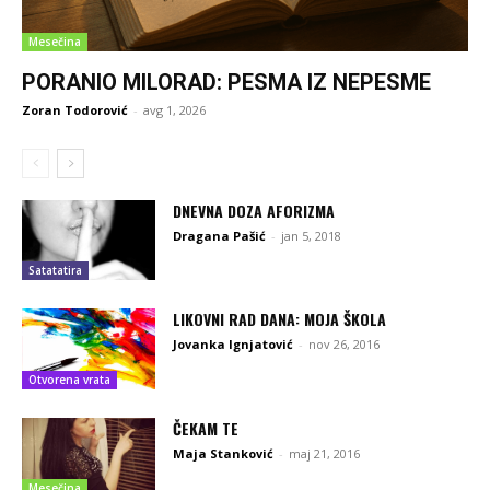
Mesečina
PORANIO MILORAD: PESMA IZ NEPESME
Zoran Todorović
-
avg 1, 2026
DNEVNA DOZA AFORIZMA
Dragana Pašić
-
jan 5, 2018
Satatatira
LIKOVNI RAD DANA: MOJA ŠKOLA
Jovanka Ignjatović
-
nov 26, 2016
Otvorena vrata
ČEKAM TE
Maja Stanković
-
maj 21, 2016
Mesečina