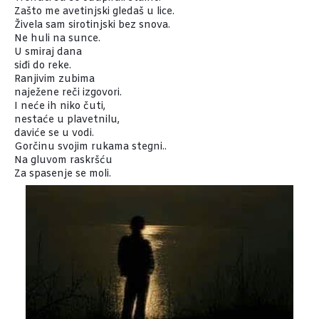
Zašto me avetinjski gledaš u lice.
Živela sam sirotinjski bez snova.
Ne huli na sunce.
U smiraj dana
siđi do reke.
Ranjivim zubima
naježene reči izgovori.
I neće ih niko čuti,
nestaće u plavetnilu,
daviće se u vodi.
Gorčinu svojim rukama stegni..
Na gluvom raskršću
Za spasenje se moli.