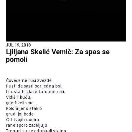
JUL 19, 2018
Ljiljana Skelić Vemič: Za spas se
pomoli
Čoveče ne ruši zvezde.
Pusti da sazri bar jedna bol.
Iz usta ti izlaze turobne reči.
Vidiš li kuću,
gde živeli smo…
Polomljeno staklo
grudi joj bode.
Od tvojih dodira
rane sporo zaceljuju.
Trenuci su se odupirali stalno.