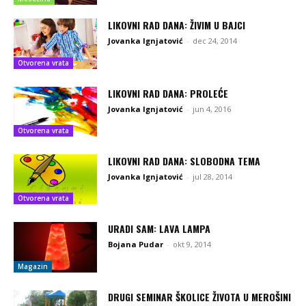
LIKOVNI RAD DANA: ŽIVIM U BAJCI
Jovanka Ignjatović
-
dec 24, 2014
Otvorena vrata
LIKOVNI RAD DANA: PROLEĆE
Jovanka Ignjatović
-
jun 4, 2016
Otvorena vrata
LIKOVNI RAD DANA: SLOBODNA TEMA
Jovanka Ignjatović
-
jul 28, 2014
Otvorena vrata
URADI SAM: LAVA LAMPA
Bojana Pudar
-
okt 9, 2014
Magazin
DRUGI SEMINAR ŠKOLICE ŽIVOTA U MEROŠINI