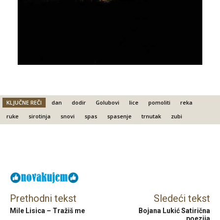
KLJUČNE REČI
dan
dodir
Golubovi
lice
pomoliti
reka
ruke
sirotinja
snovi
spas
spasenje
trnutak
zubi
Facebook
X
Email
Prethodni tekst
Sledeći tekst
Mile Lisica – Tražiš me
Bojana Lukić Satirična
poezija