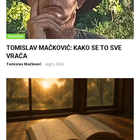
Mesečina
TOMISLAV MAČKOVIĆ: KAKO SE TO SVE
VRAĆA
Tomislav Mačković
-
avg 1, 2026