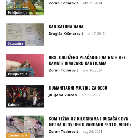
Zoran Todorović
-
okt 27, 2014
Priključenija
KARIKATURA DANA
Dragiša Krčmarević
-
jan 7, 2019
Satatatira
NBS: ODLOŽENO PLAĆANJE I NA RATE BEZ
KAMATE DINACARD KARTICAMA
Zoran Todorović
-
apr 16, 2024
Priključenija
HUMANITARNI MJUZIKL ZA DECU
Julijana Vincan
-
jun 26, 2017
Kultura
SOM TEŽAK 82 KILOGRAMA I DUGAČAK DVA
METRA ULOVLJEN U VARDARU /FOTO, VIDEO/
Zoran Todorović
-
avg 26, 2021
Zanimljivosti