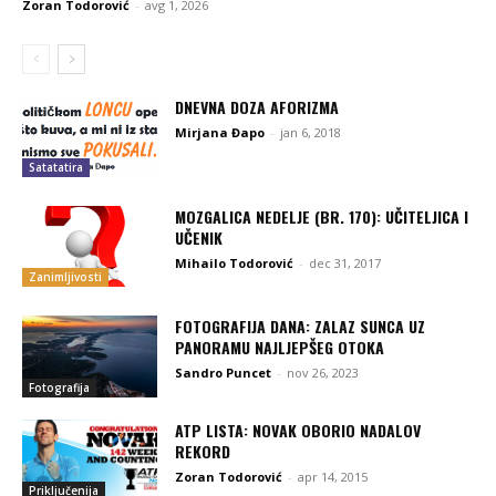
Zoran Todorović
-
avg 1, 2026
DNEVNA DOZA AFORIZMA
Mirjana Đapo
-
jan 6, 2018
Satatatira
MOZGALICA NEDELJE (BR. 170): UČITELJICA I
UČENIK
Mihailo Todorović
-
dec 31, 2017
Zanimljivosti
FOTOGRAFIJA DANA: ZALAZ SUNCA UZ
PANORAMU NAJLJEPŠEG OTOKA
Sandro Puncet
-
nov 26, 2023
Fotografija
ATP LISTA: NOVAK OBORIO NADALOV
REKORD
Zoran Todorović
-
apr 14, 2015
Priključenija