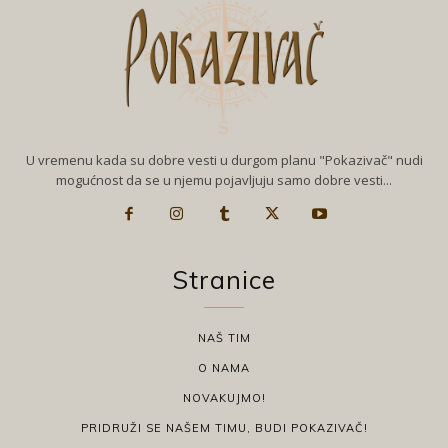
U vremenu kada su dobre vesti u durgom planu "Pokazivač" nudi
mogućnost da se u njemu pojavljuju samo dobre vesti...
Stranice
NAŠ TIM
O NAMA
NOVAKUJMO!
PRIDRUŽI SE NAŠEM TIMU, BUDI POKAZIVAČ!