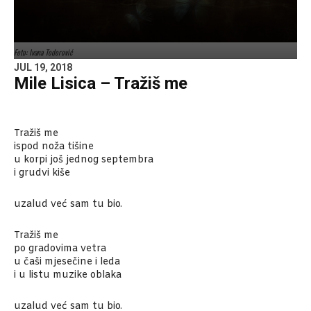
Foto: Ivana Todorović
JUL 19, 2018
Mile Lisica – Tražiš me
Tražiš me
ispod noža tišine
u korpi još jednog septembra
i grudvi kiše
uzalud već sam tu bio.
Tražiš me
po gradovima vetra
u čaši mjesečine i leda
i u listu muzike oblaka
uzalud već sam tu bio.