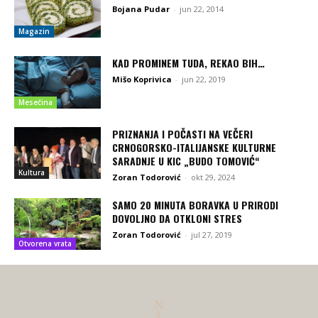
Bojana Pudar
-
jun 22, 2014
Magazin
KAD PROMINEM TUDA, REKAO BIH…
Mišo Koprivica
-
jun 22, 2019
Mesečina
PRIZNANJA I POČASTI NA VEČERI
CRNOGORSKO-ITALIJANSKE KULTURNE
SARADNJE U KIC „BUDO TOMOVIĆ“
Kultura
Zoran Todorović
-
okt 29, 2024
SAMO 20 MINUTA BORAVKA U PRIRODI
DOVOLJNO DA OTKLONI STRES
Zoran Todorović
-
jul 27, 2019
Otvorena vrata