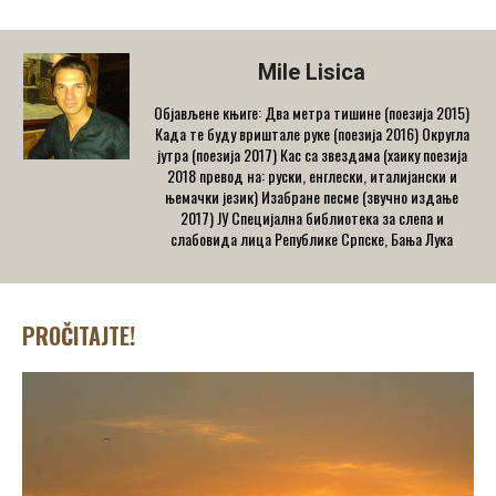
Mile Lisica
Објављене књиге: Два метра тишине (поезија 2015)
Када те буду вриштале руке (поезија 2016) Округла
јутра (поезија 2017) Кас са звездама (хаику поезија
2018 превод на: руски, енглески, италијански и
њемачки језик) Изабране песме (звучно издање
2017) ЈУ Специјална библиотека за слепа и
слабовида лица Републике Српске, Бања Лука
PROČITAJTE!