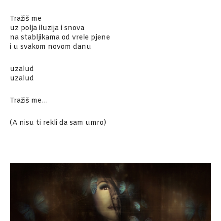
Tražiš me
uz polja iluzija i snova
na stabljikama od vrele pjene
i u svakom novom danu
uzalud
uzalud
Tražiš me…
(A nisu ti rekli da sam umro)