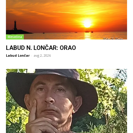
Mesečina
LABUD N. LONČAR: ORAO
Labud Lončar
-
avg 2, 2026