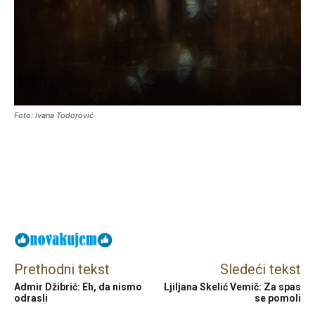
Foto: Ivana Todorović
Facebook
X
Email
Prethodni tekst
Sledeći tekst
Admir Džibrić: Eh, da nismo
Ljiljana Skelić Vemič: Za spas
odrasli
se pomoli