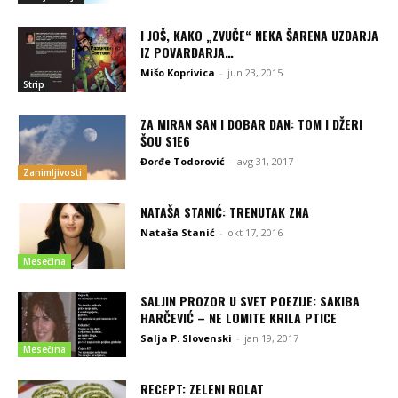
I JOŠ, KAKO „ZVUČE“ NEKA ŠARENA UZDARJA
IZ POVARDARJA…
Mišo Koprivica
-
jun 23, 2015
Strip
ZA MIRAN SAN I DOBAR DAN: TOM I DŽERI
ŠOU S1E6
Đorđe Todorović
-
avg 31, 2017
Zanimljivosti
NATAŠA STANIĆ: TRENUTAK ZNA
Nataša Stanić
-
okt 17, 2016
Mesečina
SALJIN PROZOR U SVET POEZIJE: SAKIBA
HARČEVIĆ – NE LOMITE KRILA PTICE
Salja P. Slovenski
-
jan 19, 2017
Mesečina
RECEPT: ZELENI ROLAT