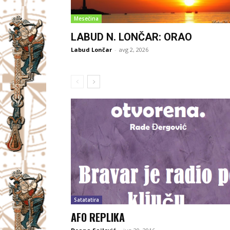
Mesečina
LABUD N. LONČAR: ORAO
Labud Lončar
-
avg 2, 2026
Satatatira
AFO REPLIKA