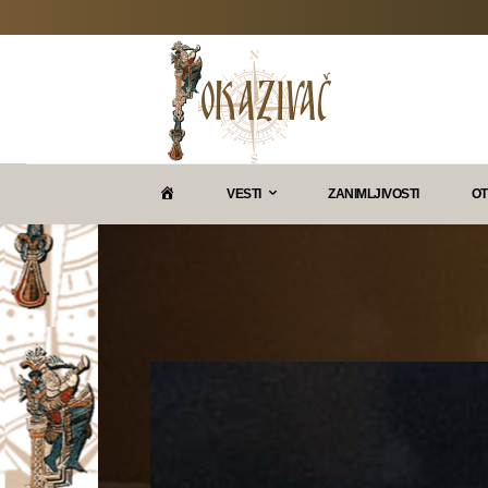
P
VESTI
ZANIMLJIVOSTI
OT
O
K
A
Z