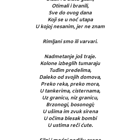
Otimali i branili,
Sve do ovog dana
Koji se u noć utapa
U kojoj nesanim, jer ne znam
Rimljani smo ili varvari.
Nadmetanje još traje.
Kolone izbeglih tumaraju
Tuđim predelima,
Daleko od svojih domova,
Preko reka, preko mora,
U tankerima, cisternama,
Uz granicu, niz granicu,
Brzonogi, bosonogi;
U ušima im zvuk sirena
U očima blesak bombi
U ustima reči ćute.