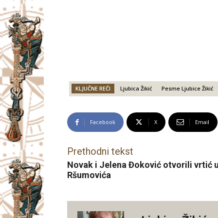
KLJUČNE REČI
Ljubica Žikić
Pesme Ljubice Žikić
Facebook
X
Email
Prethodni tekst
Novak i Jelena Đoković otvorili vrtić
Ršumovića