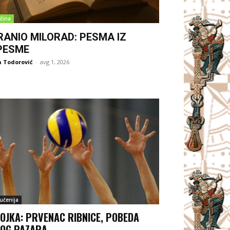
čina
RANIO MILORAD: PESMA IZ
PESME
 Todorović
-
avg 1, 2026
jučenija
OJKA: PRVENAC RIBNICE, POBEDA
OG PAZARA