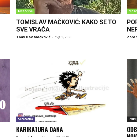
Mesečina
Mese
TOMISLAV MAČKOVIĆ: KAKO SE TO
PO
SVE VRAĆA
NE
Tomislav Mačković
-
avg 1, 2026
Zoran
Satatatira
Prikl
KARIKATURA DANA
ODB
NOV