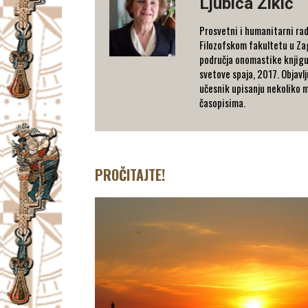
Ljubica Žikić
Prosvetni i humanitarni ra
Filozofskom fakultetu u Zagre
područja onomastike knjigu-
svetove spaja, 2017. Objavlju
učesnik upisanju nekoliko m
časopisima.
PROČITAJTE!