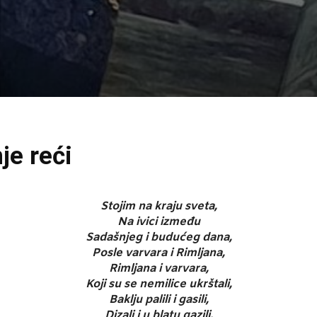
je reći
Stojim na kraju sveta,
Na ivici između
Sadašnjeg i budućeg dana,
Posle varvara i Rimljana,
Rimljana i varvara,
Koji su se nemilice ukrštali,
Baklju palili i gasili,
Dizali i u blatu gazili,