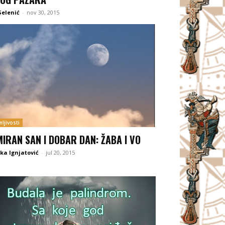
Selenić
-
nov 30, 2015
ljivosti
MIRAN SAN I DOBAR DAN: ŽABA I VO
ka Ignjatović
-
jul 20, 2015