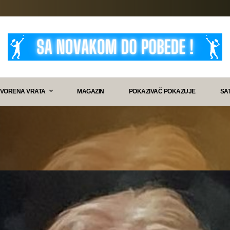
VORENA VRATA
MAGAZIN
POKAZIVAČ POKAZUJE
SA