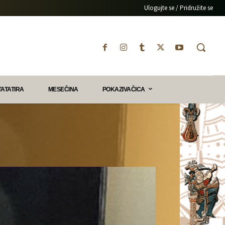
Ulogujte se / Pridružite se
TATATIRA
MESEČINA
POKAZIVAČICA