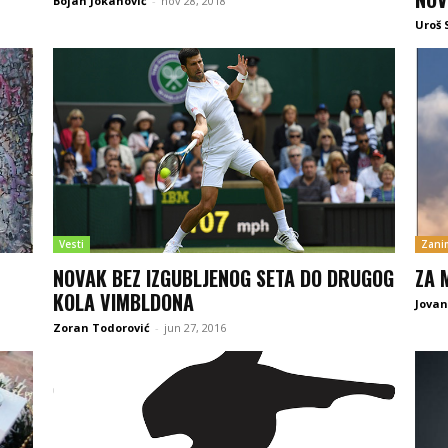
Bojan Jokanović
-
nov 28, 2018
Uroš 
Vesti
Zanim
NOVAK BEZ IZGUBLJENOG SETA DO DRUGOG
ZA 
KOLA VIMBLDONA
Jovan
Zoran Todorović
-
jun 27, 2016