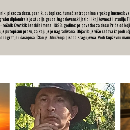
dnik, pisac za decu, pesnik, putopisac, tumač antroponima srpskog imenoslova,
bu diplomirala je studije grupe Jugoslovenski jezici i književnost i studije Filoz
 rečnik Cvetkik ženskih imena, 1998. godine; pripovetke za decu Priče od koji
je putopisnu prozu, za koju je je nagrađivana. Objavila je više radova iz područja
onografija i časopisa. Član je Udruženja pisaca Kragujevca. Vodi književnu man