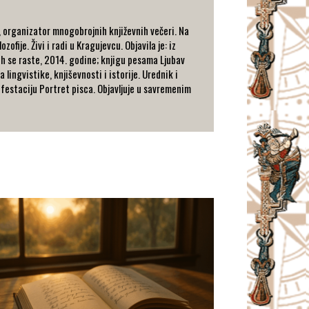
 organizator mnogobrojnih književnih večeri. Na
ofije. Živi i radi u Kragujevcu. Objavila je: iz
h se raste, 2014. godine; knjigu pesama Ljubav
 lingvistike, knjiševnosti i istorije. Urednik i
ifestaciju Portret pisca. Objavljuje u savremenim