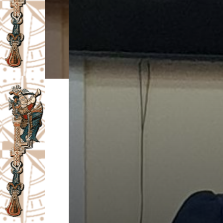
I
V
A
Č