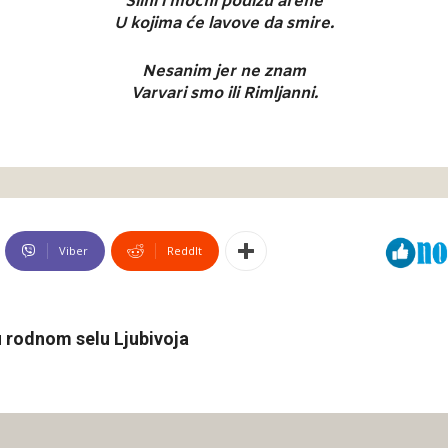
Silni i moćni podižu arene
U kojima će lavove da smire.
Nesanim jer ne znam
Varvari smo ili Rimljanni.
Viber
ReddIt
 u rodnom selu Ljubivoja