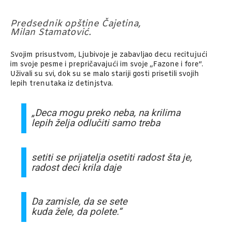
Predsednik opštine Čajetina,
Milan Stamatović.
Svojim prisustvom, Ljubivoje je zabavljao decu recitujući
im svoje pesme i prepričavajući im svoje „Fazone i fore“.
Uživali su svi, dok su se malo stariji gosti prisetili svojih
lepih trenutaka iz detinjstva.
„Deca mogu preko neba, na krilima
lepih želja odlučiti samo treba
setiti se prijatelja osetiti radost šta je,
radost deci krila daje
Da zamisle, da se sete
kuda žele, da polete.
“