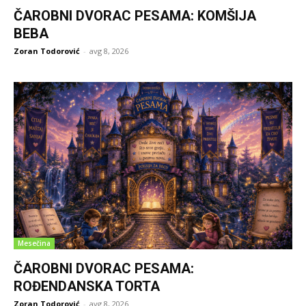
ČAROBNI DVORAC PESAMA: KOMŠIJA
BEBA
Zoran Todorović
-
avg 8, 2026
Mesečina
ČAROBNI DVORAC PESAMA:
ROĐENDANSKA TORTA
Zoran Todorović
-
avg 8, 2026