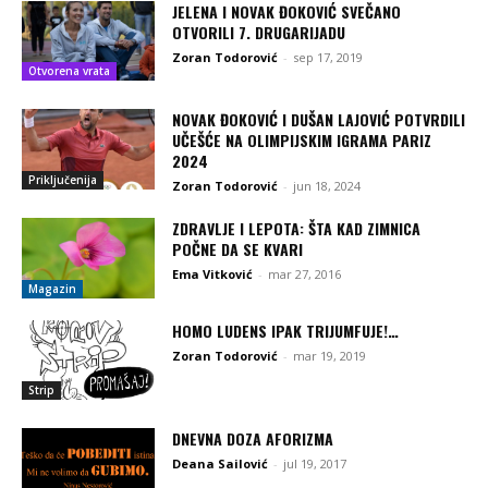
JELENA I NOVAK ĐOKOVIĆ SVEČANO
OTVORILI 7. DRUGARIJADU
Zoran Todorović
-
sep 17, 2019
Otvorena vrata
NOVAK ĐOKOVIĆ I DUŠAN LAJOVIĆ POTVRDILI
UČEŠĆE NA OLIMPIJSKIM IGRAMA PARIZ
2024
Priključenija
Zoran Todorović
-
jun 18, 2024
ZDRAVLJE I LEPOTA: ŠTA KAD ZIMNICA
POČNE DA SE KVARI
Ema Vitković
-
mar 27, 2016
Magazin
HOMO LUDENS IPAK TRIJUMFUJE!…
Zoran Todorović
-
mar 19, 2019
Strip
DNEVNA DOZA AFORIZMA
Deana Sailović
-
jul 19, 2017