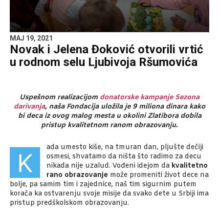
MAJ 19, 2021
Novak i Jelena Đoković otvorili vrtić
u rodnom selu Ljubivoja Ršumovića
Uspešnom realizacijom
donatorske kampanje Sezona
darivanja
, naša Fondacija uložila je 9 miliona dinara kako
bi deca iz ovog malog mesta u okolini Zlatibora dobila
pristup kvalitetnom ranom obrazovanju.
ada umesto kiše, na tmuran dan, pljušte dečiji
K
osmesi, shvatamo da ništa što radimo za decu
nikada nije uzalud. Vođeni idejom da
kvalitetno
rano obrazovanje
može promeniti život dece na
bolje, pa samim tim i zajednice, naš tim sigurnim putem
korača ka ostvarenju svoje misije da svako dete u Srbiji ima
pristup predškolskom obrazovanju.