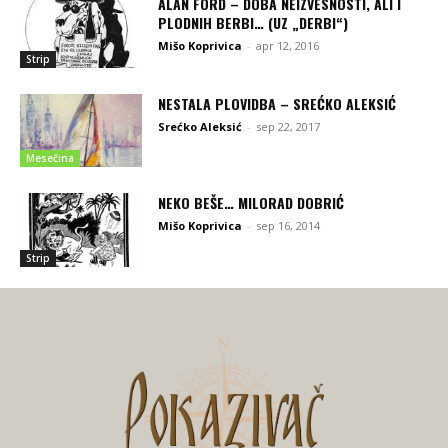
ALAN FORD – DOBA NEIZVESNOSTI, ALI I
PLODNIH BERBI… (UZ „DERBI“)
Mišo Koprivica
-
apr 12, 2016
Strip
NESTALA PLOVIDBA – SREĆKO ALEKSIĆ
Srećko Aleksić
-
sep 22, 2017
Mesečina
NEKO BEŠE… MILORAD DOBRIĆ
Mišo Koprivica
-
sep 16, 2014
Strip