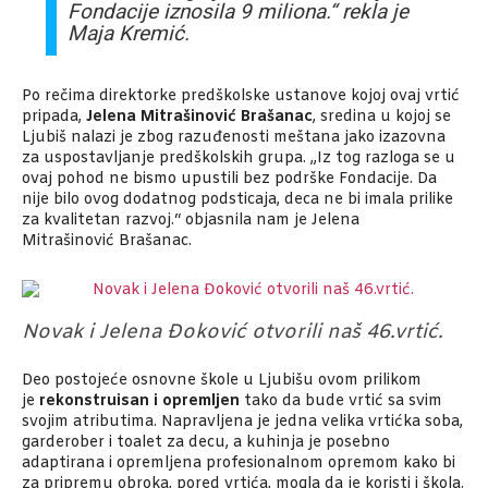
Fondacije iznosila 9 miliona.“ rekla je
Maja Kremić.
Po rečima direktorke predškolske ustanove kojoj ovaj vrtić
pripada,
Jelena Mitrašinović Brašanac
, sredina u kojoj se
Ljubiš nalazi je zbog razuđenosti meštana jako izazovna
za uspostavljanje predškolskih grupa. „Iz tog razloga se u
ovaj pohod ne bismo upustili bez podrške Fondacije. Da
nije bilo ovog dodatnog podsticaja, deca ne bi imala prilike
za kvalitetan razvoj.“ objasnila nam je Jelena
Mitrašinović Brašanac.
Novak i Jelena Đoković otvorili naš 46.vrtić.
Deo postojeće osnovne škole u Ljubišu ovom prilikom
je
rekonstruisan i opremljen
tako da bude vrtić sa svim
svojim atributima. Napravljena je jedna velika vrtićka soba,
garderober i toalet za decu, a kuhinja je posebno
adaptirana i opremljena profesionalnom opremom kako bi
za pripremu obroka, pored vrtića, mogla da je koristi i škola.