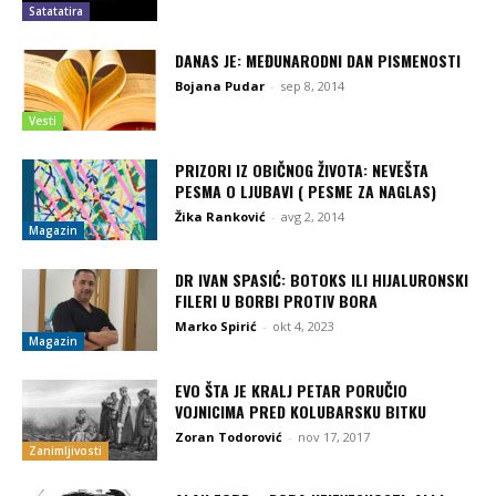
Satatatira
DANAS JE: MEĐUNARODNI DAN PISMENOSTI
Bojana Pudar
-
sep 8, 2014
Vesti
PRIZORI IZ OBIČNOG ŽIVOTA: NEVEŠTA
PESMA O LJUBAVI ( PESME ZA NAGLAS)
Žika Ranković
-
avg 2, 2014
Magazin
DR IVAN SPASIĆ: BOTOKS ILI HIJALURONSKI
FILERI U BORBI PROTIV BORA
Marko Spirić
-
okt 4, 2023
Magazin
EVO ŠTA JE KRALJ PETAR PORUČIO
VOJNICIMA PRED KOLUBARSKU BITKU
Zoran Todorović
-
nov 17, 2017
Zanimljivosti