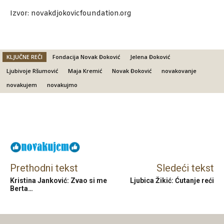
Izvor: novakdjokovicfoundation.org
KLJUČNE REČI
Fondacija Novak Đoković
Jelena Đoković
Ljubivoje Ršumović
Maja Kremić
Novak Đoković
novakovanje
novakujem
novakujmo
Facebook
X
Email
Prethodni tekst
Sledeći tekst
Kristina Janković: Zvao si me
Ljubica Žikić: Ćutanje reći
Berta…