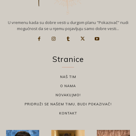
U vremenu kada su dobre vesti u durgom planu "Pokazivač" nudi
mogućnost da se u njemu pojavljuju samo dobre vesti...
Stranice
NAŠ TIM
O NAMA
NOVAKUJMO!
PRIDRUŽI SE NAŠEM TIMU, BUDI POKAZIVAČ!
KONTAKT