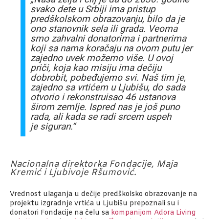
svako dete u Srbiji ima pristup
predškolskom obrazovanju, bilo da je
ono stanovnik sela ili grada. Veoma
smo zahvalni donatorima i partnerima
koji sa nama koračaju na ovom putu jer
zajedno uvek možemo više. U ovoj
priči, koja kao misiju ima dečiju
dobrobit, pobeđujemo svi. Naš tim je,
zajedno sa vrtićem u Ljubišu, do sada
otvorio i rekonstruisao 46 ustanova
širom zemlje. Ispred nas je još puno
rada, ali kada se radi srcem uspeh
je siguran.“
Nacionalna direktorka Fondacije, Maja
Kremić i Ljubivoje Ršumović.
Vrednost ulaganja u dečije predškolsko obrazovanje na
projektu izgradnje vrtića u Ljubišu prepoznali su i
donatori Fondacije na čelu sa
kompanijom Adora Living