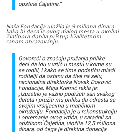
opštine Čajetina.“
Naša Fondacija uložila je 9 miliona dinara
kako bi deca iz ovog malog mesta u okolini
Zlatibora dobila pristup kvalitetnom
ranom obrazovanju.
Govoreći o značaju pružanja prilike
deci da idu u vrtić u mestu u kome su
se rodili, i kako se time podstiču mladi
roditelji da ostanu da žive na selu,
nacionalna direktorka Novak Đoković
Fondacije, Maja Kremić rekla je:
„Izuzetno je važno podržati san svakog
deteta i pružiti mu priliku da odrasta sa
svojim vršnjacima u matičnom
okruženju. Fondacija je u rekonstrukciju
i opremanje ovog vrtića, u saradnji sa
opštinom Čajetina, uložila 12,5 miliona
dinara, od čega je direktna donacija