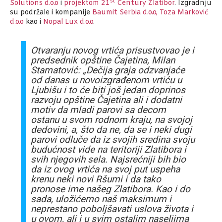
st
Solutions d.o.o
i
projektom 21
Century Zlatibor
. Izgradnju
su podržale i kompanije
Baumit Serbia d.o.o,
Toza Marković
d.o.o
kao i
Nopal Lux d.o.o
.
Otvaranju novog vrtića prisustvovao je i
predsednik opštine Čajetina, Milan
Stamatović: „Dečija graja odzvanjaće
od danas u novoizgrađenom vrtiću u
Ljubišu i to će biti još jedan doprinos
razvoju opštine Čajetina ali i dodatni
motiv da mladi parovi sa decom
ostanu u svom rodnom kraju, na svojoj
dedovini, a, što da ne, da se i neki dugi
parovi odluče da iz svojih sredina svoju
budućnost vide na teritoriji Zlatibora i
svih njegovih sela. Najsrećniji bih bio
da iz ovog vrtića na svoj put uspeha
krenu neki novi Ršumi i da tako
pronose ime našeg Zlatibora. Kao i do
sada, uložićemo naš maksimum i
neprestano poboljšavati uslova života i
u ovom, ali i u svim ostalim naseljima