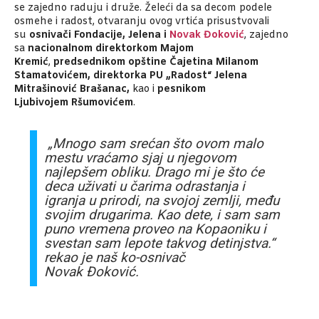
se zajedno raduju i druže. Želeći da sa decom podele
osmehe i radost, otvaranju ovog vrtića prisustvovali
su
osnivači Fondacije, Jelena i
Novak Đoković
, zajedno
sa
nacionalnom direktorkom Majom
Kremić
,
predsednikom opštine Čajetina Milanom
Stamatovićem, direktorka PU „Radost“ Jelena
Mitrašinović Brašanac,
kao i
pesnikom
Ljubivojem Ršumovićem
.
„Mnogo sam srećan što ovom malo
mestu vraćamo sjaj u njegovom
najlepšem obliku. Drago mi je što će
deca uživati u čarima odrastanja i
igranja u prirodi, na svojoj zemlji, među
svojim drugarima. Kao dete, i sam sam
puno vremena proveo na Kopaoniku i
svestan sam lepote takvog detinjstva.“
rekao je naš ko-osnivač
Novak Đoković.