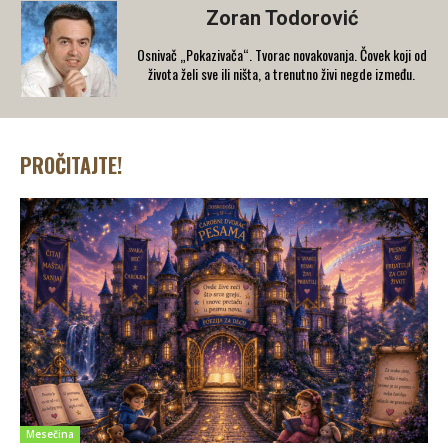
Zoran Todorović
Osnivač „Pokazivača“. Tvorac novakovanja. Čovek koji od
života želi sve ili ništa, a trenutno živi negde između.
PROČITAJTE!
Mesečina