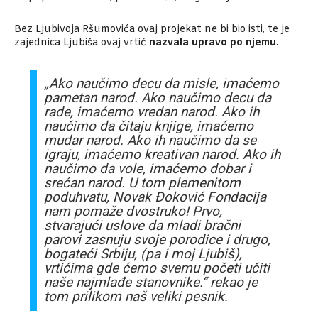
Bez Ljubivoja Ršumovića ovaj projekat ne bi bio isti, te je
zajednica Ljubiša ovaj vrtić
nazvala upravo po njemu
.
„Ako naučimo decu da misle, imaćemo
pametan narod. Ako naučimo decu da
rade, imaćemo vredan narod. Ako ih
naučimo da čitaju knjige, imaćemo
mudar narod. Ako ih naučimo da se
igraju, imaćemo kreativan narod. Ako ih
naučimo da vole, imaćemo dobar i
srećan narod. U tom plemenitom
poduhvatu, Novak Đoković Fondacija
nam pomaže dvostruko! Prvo,
stvarajući uslove da mladi bračni
parovi zasnuju svoje porodice i drugo,
bogateći Srbiju, (pa i moj Ljubiš),
vrtićima gde ćemo svemu početi učiti
naše najmlađe stanovnike.“ rekao je
tom prilikom naš veliki pesnik.