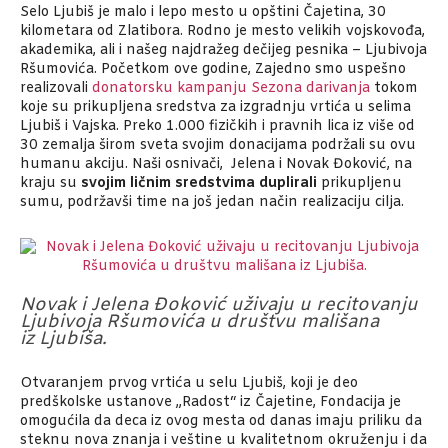
Selo Ljubiš je malo i lepo mesto u opštini Čajetina, 30
kilometara od Zlatibora. Rodno je mesto velikih vojskovođa,
akademika, ali i našeg najdražeg dečijeg pesnika – Ljubivoja
Ršumovića. Početkom ove godine, Zajedno smo uspešno
realizovali
donatorsku kampanju Sezona darivanja
tokom
koje su prikupljena sredstva za izgradnju vrtića u selima
Ljubiš i Vajska. Preko 1.000 fizičkih i pravnih lica iz više od
30 zemalja širom sveta svojim donacijama podržali su ovu
humanu akciju. Naši osnivači, Jelena i Novak Đoković, na
kraju su
svojim ličnim sredstvima duplirali
prikupljenu
sumu, podržavši time na još jedan način realizaciju cilja.
Novak i Jelena Đoković uživaju u recitovanju
Ljubivoja Ršumovića u društvu mališana
iz Ljubiša.
Otvaranjem prvog vrtića u selu Ljubiš, koji je deo
predškolske ustanove „Radost“ iz Čajetine, Fondacija je
omogućila da deca iz ovog mesta od danas imaju priliku da
steknu nova znanja i veštine u kvalitetnom okruženju i da