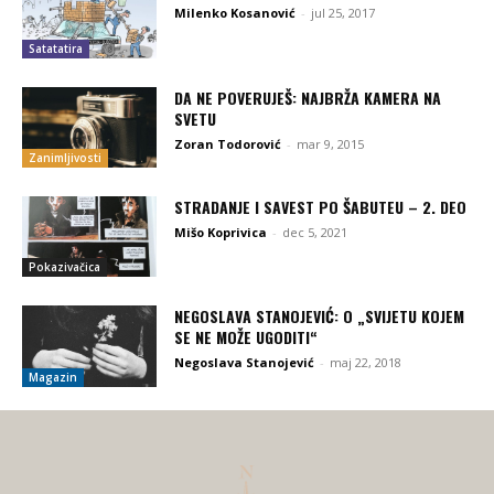
Milenko Kosanović
-
jul 25, 2017
Satatatira
DA NE POVERUJEŠ: NAJBRŽA KAMERA NA
SVETU
Zoran Todorović
-
mar 9, 2015
Zanimljivosti
STRADANJE I SAVEST PO ŠABUTEU – 2. DEO
Mišo Koprivica
-
dec 5, 2021
Pokazivačica
NEGOSLAVA STANOJEVIĆ: O „SVIJETU KOJEM
SE NE MOŽE UGODITI“
Negoslava Stanojević
-
maj 22, 2018
Magazin