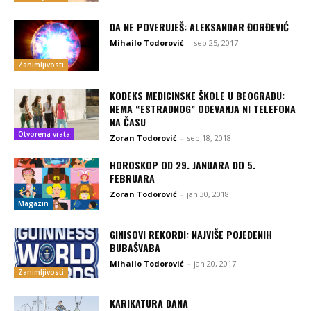
DA NE POVERUJEŠ: ALEKSANDAR ĐORĐEVIĆ
Mihailo Todorović
-
sep 25, 2017
Zanimljivosti
KODEKS MEDICINSKE ŠKOLE U BEOGRADU:
NEMA “ESTRADNOG” ODEVANJA NI TELEFONA
NA ČASU
Otvorena vrata
Zoran Todorović
-
sep 18, 2018
HOROSKOP OD 29. JANUARA DO 5.
FEBRUARA
Zoran Todorović
-
jan 30, 2018
Magazin
GINISOVI REKORDI: NAJVIŠE POJEDENIH
BUBAŠVABA
Mihailo Todorović
-
jan 20, 2017
Zanimljivosti
KARIKATURA DANA