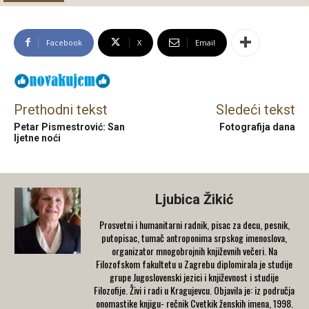
Facebook
X
Email
Prethodni tekst
Sledeći tekst
Petar Pismestrović: San
Fotografija dana
ljetne noći
Ljubica Žikić
Prosvetni i humanitarni radnik, pisac za decu, pesnik,
putopisac, tumač antroponima srpskog imenoslova,
organizator mnogobrojnih književnih večeri. Na
Filozofskom fakultetu u Zagrebu diplomirala je studije
grupe Jugoslovenski jezici i književnost i studije
Filozofije. Živi i radi u Kragujevcu. Objavila je: iz područja
onomastike knjigu- rečnik Cvetkik ženskih imena, 1998.