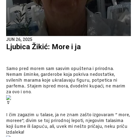
JUN 26, 2025
Ljubica Žikić: More i ja
Samo pred morem sam sasvim opuštena i prirodna.
Nemam šminke, garderobe koja pokriva nedostatke,
svilenih marama koje ukrašavaju figuru, potpetica ni
parfema.. Stajem ispred mora, dvodelni kupaći, ne marim
za ovo i ono.
I čim zagazim u talase, ja ne znam zašto izgovaram “ more,
moreee“; divim se toj prirodnoj lepoti, njegovim talasima
koji šume ili šapuću, ali, uvek mi nešto pričaju, neku priču
izdaleka!