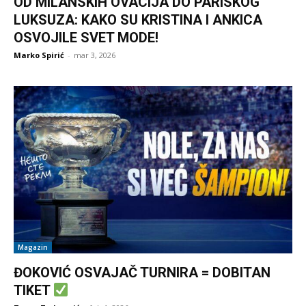
OD MILANSKIH OVACIJA DO PARISKOG
LUKSUZA: KAKO SU KRISTINA I ANKICA
OSVOJILE SVET MODE!
Marko Spirić
-
mar 3, 2026
Magazin
ĐOKOVIĆ OSVAJAČ TURNIRA = DOBITAN
TIKET