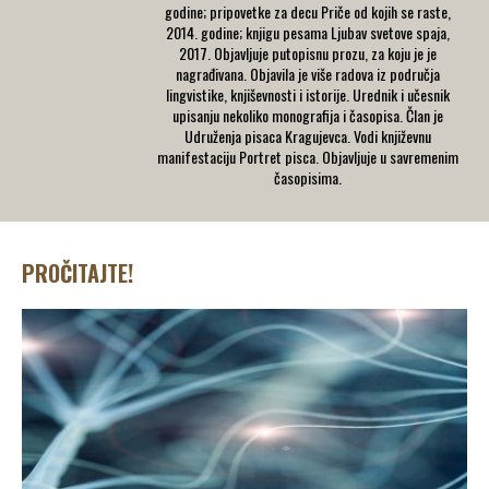
godine; pripovetke za decu Priče od kojih se raste,
2014. godine; knjigu pesama Ljubav svetove spaja,
2017. Objavljuje putopisnu prozu, za koju je je
nagrađivana. Objavila je više radova iz područja
lingvistike, knjiševnosti i istorije. Urednik i učesnik
upisanju nekoliko monografija i časopisa. Član je
Udruženja pisaca Kragujevca. Vodi književnu
manifestaciju Portret pisca. Objavljuje u savremenim
časopisima.
PROČITAJTE!