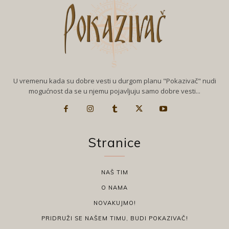
U vremenu kada su dobre vesti u durgom planu "Pokazivač" nudi
mogućnost da se u njemu pojavljuju samo dobre vesti...
Stranice
NAŠ TIM
O NAMA
NOVAKUJMO!
PRIDRUŽI SE NAŠEM TIMU, BUDI POKAZIVAČ!