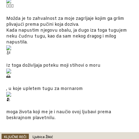
Možda je to zahvalnost za moje zagrljaje kojim ga grlim
plivajući prema pučini koja doziva.
Kada napustim njegovu obalu, ja dugo iza toga tugujem
neku čudnu tugu, kao da sam nekog dragog i milog
napustila.
Iz toga doživljaja poteku moji stihovi o moru
, u koje upletem tugu za mornarom
moga života koji me je i naučio ovoj ljubavi prema
beskrajnom plavetnilu.
KLJUČNE REČI
Ljubica Žikić