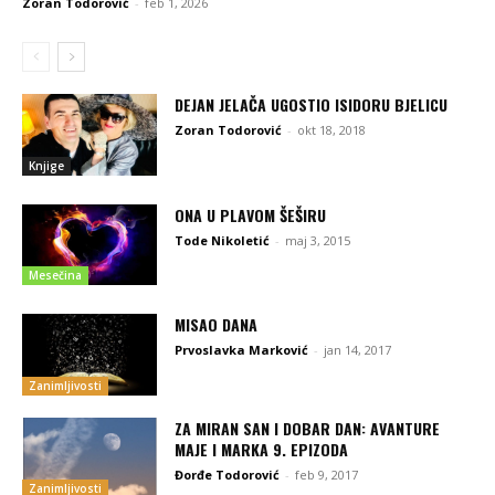
Zoran Todorović
-
feb 1, 2026
DEJAN JELAČA UGOSTIO ISIDORU BJELICU
Zoran Todorović
-
okt 18, 2018
Knjige
ONA U PLAVOM ŠEŠIRU
Tode Nikoletić
-
maj 3, 2015
Mesečina
MISAO DANA
Prvoslavka Marković
-
jan 14, 2017
Zanimljivosti
ZA MIRAN SAN I DOBAR DAN: AVANTURE
MAJE I MARKA 9. EPIZODA
Đorđe Todorović
-
feb 9, 2017
Zanimljivosti