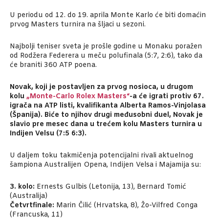
U periodu od 12. do 19. aprila Monte Karlo će biti domaćin
prvog Masters turnira na šljaci u sezoni.
Najbolji teniser sveta je prošle godine u Monaku poražen
od Rodžera Federera u meču polufinala (5:7, 2:6), tako da
će braniti 360 ATP poena.
Novak, koji je postavljen za prvog nosioca, u drugom
kolu
„Monte-Carlo Rolex Masters“
-a će igrati protiv 67.
igrača na ATP listi, kvalifikanta Alberta Ramos-Vinjolasa
(Španija). Biće to njihov drugi međusobni duel, Novak je
slavio pre mesec dana u trećem kolu Masters turnira u
Indijen Velsu (7:5 6:3).
U daljem toku takmičenja potencijalni rivali aktuelnog
šampiona Australijen Opena, Indijen Velsa i Majamija su:
3. kolo:
Ernests Gulbis (Letonija, 13), Bernard Tomić
(Australija)
Četvrtfinale:
Marin Čilić (Hrvatska, 8), Žo-Vilfred Conga
(Francuska, 11)