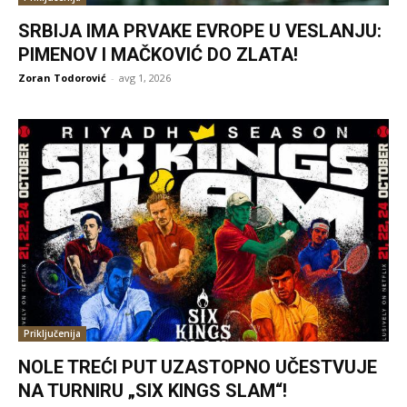
SRBIJA IMA PRVAKE EVROPE U VESLANJU:
PIMENOV I MAČKOVIĆ DO ZLATA!
Zoran Todorović
-
avg 1, 2026
Priključenija
NOLE TREĆI PUT UZASTOPNO UČESTVUJE
NA TURNIRU „SIX KINGS SLAM“!