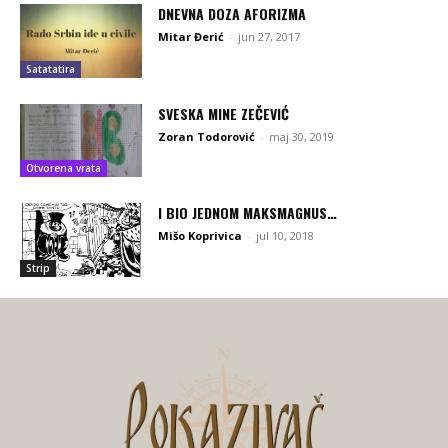
DNEVNA DOZA AFORIZMA
Mitar Đerić
-
jun 27, 2017
Satatatira
SVESKA MINE ZEČEVIĆ
Zoran Todorović
-
maj 30, 2019
Otvorena vrata
I BIO JEDNOM MAKSMAGNUS…
Mišo Koprivica
-
jul 10, 2018
Strip