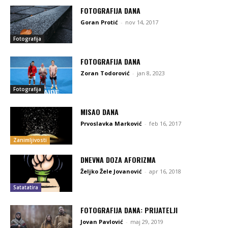
FOTOGRAFIJA DANA
Goran Protić
-
nov 14, 2017
Fotografija
FOTOGRAFIJA DANA
Zoran Todorović
-
jan 8, 2023
Fotografija
MISAO DANA
Prvoslavka Marković
-
feb 16, 2017
Zanimljivosti
DNEVNA DOZA AFORIZMA
Željko Žele Jovanović
-
apr 16, 2018
Satatatira
FOTOGRAFIJA DANA: PRIJATELJI
Jovan Pavlović
-
maj 29, 2019