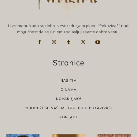
U vremenu kada su dobre vesti u durgom planu "Pokazivač" nudi
mogućnost da se u njemu pojavljuju samo dobre vesti...
Stranice
NAŠ TIM
O NAMA
NOVAKUJMO!
PRIDRUŽI SE NAŠEM TIMU, BUDI POKAZIVAČ!
KONTAKT