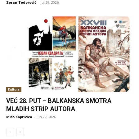
Zoran Todorović
-
jul 29, 2026
Kultura
VEĆ 28. PUT – BALKANSKA SMOTRA
MLADIH STRIP AUTORA
Mišo Koprivica
-
jun 27, 2026