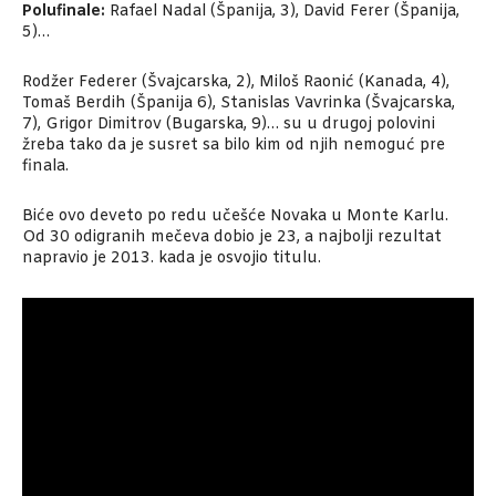
Polufinale:
Rafael Nadal (Španija, 3), David Ferer (Španija,
5)…
Rodžer Federer (Švajcarska, 2), Miloš Raonić (Kanada, 4),
Tomaš Berdih (Španija 6), Stanislas Vavrinka (Švajcarska,
7), Grigor Dimitrov (Bugarska, 9)… su u drugoj polovini
žreba tako da je susret sa bilo kim od njih nemoguć pre
finala.
Biće ovo deveto po redu učešće Novaka u Monte Karlu.
Od 30 odigranih mečeva dobio je 23, a najbolji rezultat
napravio je 2013. kada je osvojio titulu.