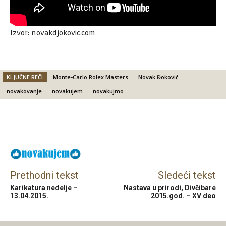
Izvor: novakdjokovic.com
KLJUČNE REČI
Monte-Carlo Rolex Masters
Novak Đoković
novakovanje
novakujem
novakujmo
Facebook
X
Email
Prethodni tekst
Sledeći tekst
Karikatura nedelje –
Nastava u prirodi, Divčibare
13.04.2015.
2015.god. – XV deo