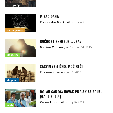
Fotografija
MISAO DANA
Prvoslavka Marković
-
mar 4, 2018
Zanimljivosti
BUČNOST ENERGIJE LJUBAVI
Marina Milosavljević
-
mar 14, 2015
Mesečina
SASVIM (S)LIČNO: MOĆ REČI
Koštana Krneta
-
jul 11, 2017
Magazin
ROLAN GAROS: NOVAK PREJAK ZA SOUZU
(6:1, 6:2, 6:4)
Zoran Todorović
-
maj 26, 2014
Vesti