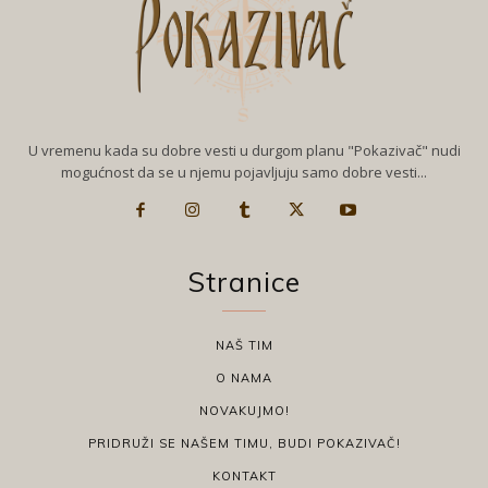
U vremenu kada su dobre vesti u durgom planu "Pokazivač" nudi
mogućnost da se u njemu pojavljuju samo dobre vesti...
Stranice
NAŠ TIM
O NAMA
NOVAKUJMO!
PRIDRUŽI SE NAŠEM TIMU, BUDI POKAZIVAČ!
KONTAKT