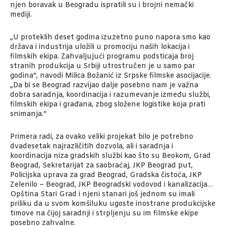
njen boravak u Beogradu ispratili su i brojni nemački
mediji.
„U proteklih deset godina izuzetno puno napora smo kao
država i industrija uložili u promociju naših lokacija i
filmskih ekipa. Zahvaljujući programu podsticaja broj
stranih produkcija u Srbiji utrostručen je u samo par
godina“, navodi Milica Božanić iz Srpske filmske asocijacije.
„Da bi se Beograd razvijao dalje posebno nam je važna
dobra saradnja, koordinacija i razumevanje između službi,
filmskih ekipa i građana, zbog složene logistike koja prati
snimanja.“
Primera radi, za ovako veliki projekat bilo je potrebno
dvadesetak najrazličitih dozvola, ali i saradnja i
koordinacija niza gradskih službi kao što su Beokom, Grad
Beograd, Sekretarijat za saobraćaj, JKP Beograd put,
Policijska uprava za grad Beograd, Gradska čistoća, JKP
Zelenilo – Beograd, JKP Beogradski vodovod i kanalizacija…
Opština Stari Grad i njeni stanari još jednom su imali
priliku da u svom komšiluku ugoste inostrane produkcijske
timove na čijoj saradnji i strpljenju su im filmske ekipe
posebno zahvalne.