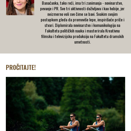
Banaćanka, tako reći, ima tri zanimanja - novinarstvo,
pevanje i PR. Sve tri aktivnosti doživljava i kao hobije, jer
neizmerno voli sve čime se bavi. Svakim svojim
postupkom gleda da promoviše lepe, inspirišuće priče i
stvari. Diplomirala novinarstvo i komunikologiju na
Fakultetu političkih nauka i masterirala Kreativnu
filmsku i televizijsku produkciju na Fakultetu dramskih
umetnosti.
PROČITAJTE!