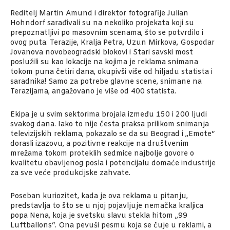
Reditelj Martin Amund i direktor fotografije Julian
Hohndorf sarađivali su na nekoliko projekata koji su
prepoznatljivi po masovnim scenama, što se potvrdilo i
ovog puta. Terazije, Kralja Petra, Uzun Mirkova, Gospodar
Jovanova novobeogradski blokovi i Stari savski most
poslužili su kao lokacije na kojima je reklama snimana
tokom puna četiri dana, okupivši više od hiljadu statista i
saradnika! Samo za potrebe glavne scene, snimane na
Terazijama, angažovano je više od 400 statista.
Ekipa je u svim sektorima brojala između 150 i 200 ljudi
svakog dana. Iako to nije česta praksa prilikom snimanja
televizijskih reklama, pokazalo se da su Beograd i „Emote“
dorasli izazovu, a pozitivne reakcije na društvenim
mrežama tokom proteklih sedmice najbolje govore o
kvalitetu obavljenog posla i potencijalu domaće industrije
za sve veće produkcijske zahvate.
Poseban kuriozitet, kada je ova reklama u pitanju,
predstavlja to što se u njoj pojavljuje nemačka kraljica
popa Nena, koja je svetsku slavu stekla hitom „99
Luftballons“. Ona pevuši pesmu koja se čuje u reklami, a