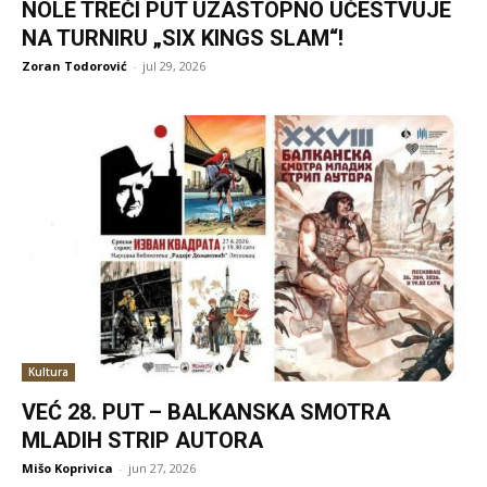
NOLE TREĆI PUT UZASTOPNO UČESTVUJE
NA TURNIRU „SIX KINGS SLAM“!
Zoran Todorović
-
jul 29, 2026
Kultura
VEĆ 28. PUT – BALKANSKA SMOTRA
MLADIH STRIP AUTORA
Mišo Koprivica
-
jun 27, 2026