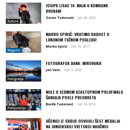
JOSIPA LISAC 14. MAJA U KOMBANK
DVORANI
Zoran Todorović
-
jan 28, 2022
Kultura
MARKO SPIRIĆ: VRATIMO RADOST U
LUNJINOM TUŽNOM POGLEDU!
Marko Spirić
-
feb 19, 2017
Magazin
FOTOGRAFIJA DANA: MIROVANJE
Jan Valo
-
mar 9, 2022
Fotografija
NOLE U SEDMOM UZASTOPNOM POLUFINALU
ŠANGAJA POSLE PREOKRETA
Đorđe Todorović
-
okt 14, 2016
Priključenija
UČENICI IZ SRBIJE OSVOJILI ŠEST MEDALJA
NA JUNIORSKOJ SVETSKOJ NAUČNOJ