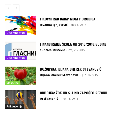
LIKOVNI RAD DANA: MOJA PORODICA
Jovanka Ignjatović
-
dec 5, 2017
Otvorena vrata
FINANSIRANJE ŠKOLA OD 2015/2016.GODINE
Sunčica Miščević
-
maj 25, 2015
Otvorena vrata
BOŽURSKA, DIJANA UHEREK STEVANOVIĆ
Dijana Uherek Stevanović
-
jun 30, 2015
Mesečina
ODBOJKA: ŽOK UB SJAJNO ZAPOČEO SEZONU
Uroš Selenić
-
nov 13, 2015
Priključenija