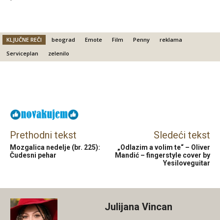
KLJUČNE REČI
beograd
Emote
Film
Penny
reklama
Serviceplan
zelenilo
Facebook
X
Email
Prethodni tekst
Sledeći tekst
Mozgalica nedelje (br. 225):
„Odlazim a volim te“ – Oliver
Čudesni pehar
Mandić – fingerstyle cover by
Yesiloveguitar
Julijana Vincan