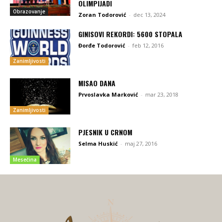
OLIMPIJADI
Obrazovanje
Zoran Todorović
-
dec 13, 2024
GINISOVI REKORDI: 5600 STOPALA
Đorđe Todorović
-
feb 12, 2016
Zanimljivosti
MISAO DANA
Prvoslavka Marković
-
mar 23, 2018
Zanimljivosti
PJESNIK U CRNOM
Selma Huskić
-
maj 27, 2016
Mesečina