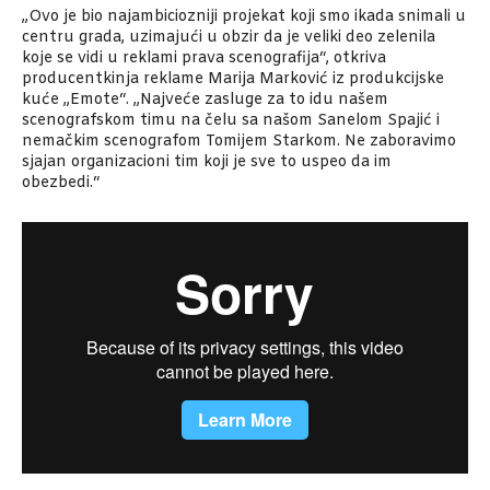
„Ovo je bio najambiciozniji projekat koji smo ikada snimali u
centru grada, uzimajući u obzir da je veliki deo zelenila
koje se vidi u reklami prava scenografija“, otkriva
producentkinja reklame Marija Marković iz produkcijske
kuće „Emote“. „Najveće zasluge za to idu našem
scenografskom timu na čelu sa našom Sanelom Spajić i
nemačkim scenografom Tomijem Starkom. Ne zaboravimo
sjajan organizacioni tim koji je sve to uspeo da im
obezbedi.“