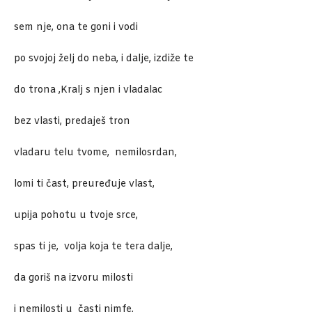
sem nje, ona te goni i vodi
po svojoj želj do neba, i dalje, izdiže te
do trona ,Kralj s njen i vladalac
bez vlasti, predaješ tron
vladaru telu tvome, nemilosrdan,
lomi ti čast, preuređuje vlast,
upija pohotu u tvoje srce,
spas ti je, volja koja te tera dalje,
da goriš na izvoru milosti
i nemilosti u časti nimfe,