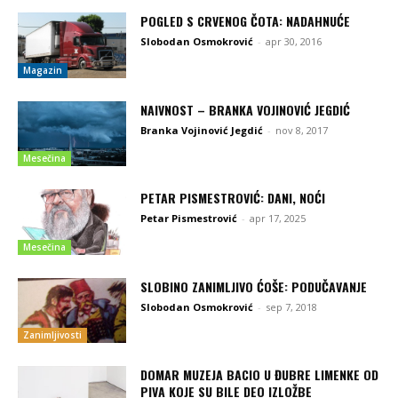
POGLED S CRVENOG ČOTA: NADAHNUĆE
Slobodan Osmokrović
-
apr 30, 2016
Magazin
NAIVNOST – BRANKA VOJINOVIĆ JEGDIĆ
Branka Vojinović Jegdić
-
nov 8, 2017
Mesečina
PETAR PISMESTROVIĆ: DANI, NOĆI
Petar Pismestrović
-
apr 17, 2025
Mesečina
SLOBINO ZANIMLJIVO ĆOŠE: PODUČAVANJE
Slobodan Osmokrović
-
sep 7, 2018
Zanimljivosti
DOMAR MUZEJA BACIO U ĐUBRE LIMENKE OD
PIVA KOJE SU BILE DEO IZLOŽBE