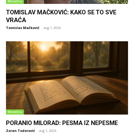
Mesečina
TOMISLAV MAČKOVIĆ: KAKO SE TO SVE
VRAĆA
Tomislav Mačković
-
avg 1, 2026
Mesečina
PORANIO MILORAD: PESMA IZ NEPESME
Zoran Todorović
-
avg 1, 2026