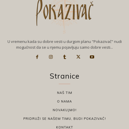
U vremenu kada su dobre vesti u durgom planu "Pokazivač" nudi
mogućnost da se u njemu pojavljuju samo dobre vesti...
Stranice
NAŠ TIM
O NAMA
NOVAKUJMO!
PRIDRUŽI SE NAŠEM TIMU, BUDI POKAZIVAČ!
KONTAKT