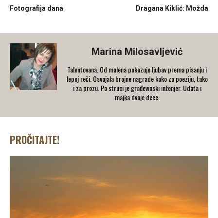
Fotografija dana
Dragana Kiklić: Možda
Marina Milosavljević
Talentovana. Od malena pokazuje ljubav prema pisanju i
lepoj reči. Osvajala brojne nagrade kako za poeziju, tako
i za prozu. Po struci je građevinski inženjer. Udata i
majka dvoje dece.
PROČITAJTE!