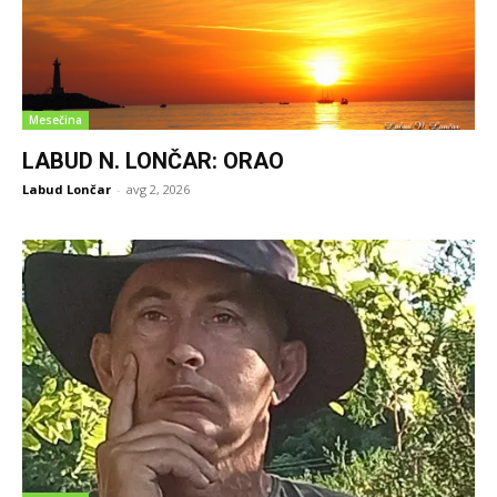
Mesečina
LABUD N. LONČAR: ORAO
Labud Lončar
-
avg 2, 2026