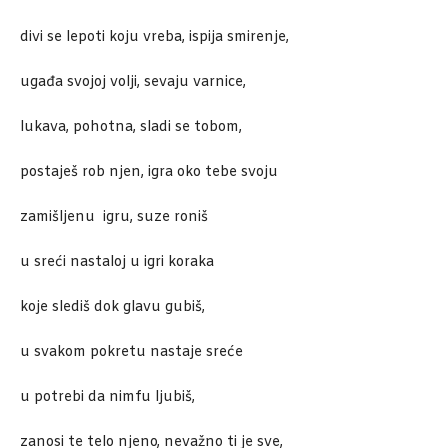
divi se lepoti koju vreba, ispija smirenje,
ugađa svojoj volji, sevaju varnice,
lukava, pohotna, sladi se tobom,
postaješ rob njen, igra oko tebe svoju
zamišljenu igru, suze roniš
u sreći nastaloj u igri koraka
koje slediš dok glavu gubiš,
u svakom pokretu nastaje sreće
u potrebi da nimfu ljubiš,
zanosi te telo njeno, nevažno ti je sve,