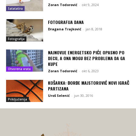
Zoran Todorović
-
okt 9, 2024
Satatatira
FOTOGRAFIJA DANA
Dragana Trajković
-
jan 8, 2018
Fotografija
NAJNOVIJE ENERGETSKO PIĆE OPASNO PO
DECU, A ONA MOGU BEZ PROBLEMA DA GA
KUPE
Otvorena vrata
Zoran Todorović
-
okt 6, 2023
KOŠARKA: ĐORĐE MAJSTOROVIĆ NOVI IGRAČ
PARTIZANA
Uroš Selenić
-
jun 30, 2016
Priključenija