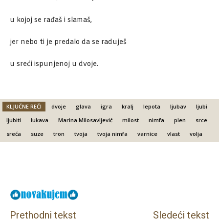
u kojoj se rađaš i slamaš,
jer nebo ti je predalo da se raduješ
u sreći ispunjenoj u dvoje.
KLJUČNE REČI
dvoje
glava
igra
kralj
lepota
ljubav
ljubi
ljubiti
lukava
Marina Milosavljević
milost
nimfa
plen
srce
sreća
suze
tron
tvoja
tvoja nimfa
varnice
vlast
volja
Facebook
X
Email
Prethodni tekst
Sledeći tekst