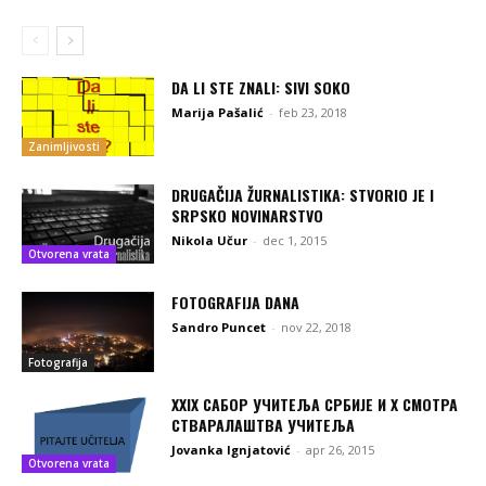
DA LI STE ZNALI: SIVI SOKO
Marija Pašalić
-
feb 23, 2018
Zanimljivosti
DRUGAČIJA ŽURNALISTIKA: STVORIO JE I
SRPSKO NOVINARSTVO
Nikola Učur
-
dec 1, 2015
Otvorena vrata
FOTOGRAFIJA DANA
Sandro Puncet
-
nov 22, 2018
Fotografija
XXIX САБОР УЧИТЕЉА СРБИЈЕ И X СМОТРА
СТВАРАЛАШТВА УЧИТЕЉА
Jovanka Ignjatović
-
apr 26, 2015
Otvorena vrata