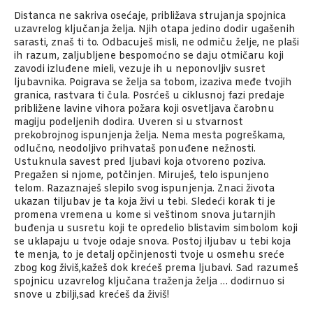
Distanca ne sakriva osećaje, približava strujanja spojnica
uzavrelog ključanja želja. Njih otapa jedino dodir ugašenih
sarasti, znaš ti to. Odbacuješ misli, ne odmiču želje, ne plaši
ih razum, zaljubljene bespomoćno se daju otmičaru koji
zavodi izluđene mieli, vezuje ih u neponovljiv susret
ljubavnika. Poigrava se želja sa tobom, izaziva međe tvojih
granica, rastvara ti čula. Posrćeš u ciklusnoj fazi predaje
približene lavine vihora požara koji osvetljava čarobnu
magiju podeljenih dodira. Uveren si u stvarnost
prekobrojnog ispunjenja želja. Nema mesta pogreškama,
odlučno, neodoljivo prihvataš ponuđene nežnosti.
Ustuknula savest pred ljubavi koja otvoreno poziva.
Pregažen si njome, potčinjen. Miruješ, telo ispunjeno
telom. Razaznaješ slepilo svog ispunjenja. Znaci života
ukazan tiljubav je ta koja živi u tebi. Sledeći korak ti je
promena vremena u kome si veštinom snova jutarnjih
buđenja u susretu koji te opredelio blistavim simbolom koji
se uklapaju u tvoje odaje snova. Postoj iljubav u tebi koja
te menja, to je detalj opčinjenosti tvoje u osmehu sreće
zbog kog živiš,kažeš dok krećeš prema ljubavi. Sad razumeš
spojnicu uzavrelog ključana traženja želja … dodirnuo si
snove u zbilji,sad krećeš da živiš!