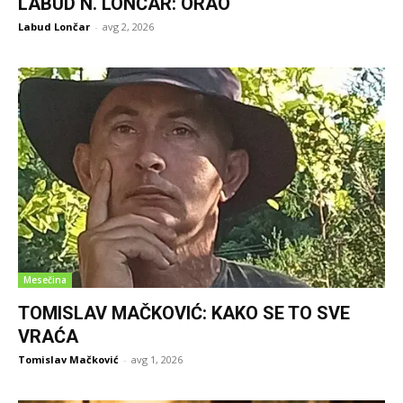
LABUD N. LONČAR: ORAO
Labud Lončar
-
avg 2, 2026
Mesečina
TOMISLAV MAČKOVIĆ: KAKO SE TO SVE
VRAĆA
Tomislav Mačković
-
avg 1, 2026