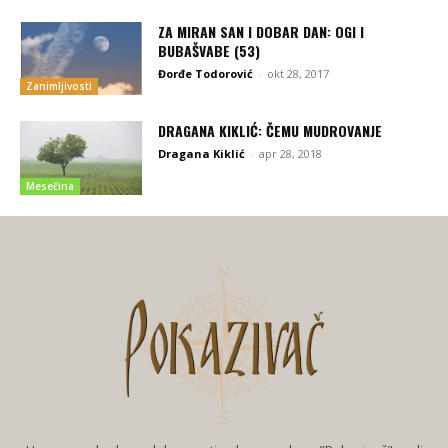
ZA MIRAN SAN I DOBAR DAN: OGI I
BUBAŠVABE (53)
Đorđe Todorović
-
okt 28, 2017
Zanimljivosti
DRAGANA KIKLIĆ: ČEMU MUDROVANJE
Dragana Kiklić
-
apr 28, 2018
Mesečina