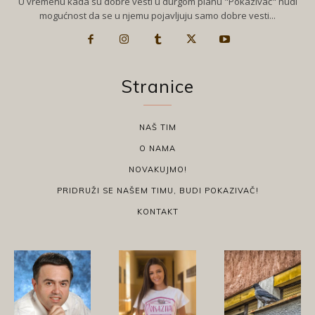
U vremenu kada su dobre vesti u durgom planu "Pokazivač" nudi
mogućnost da se u njemu pojavljuju samo dobre vesti...
Stranice
NAŠ TIM
O NAMA
NOVAKUJMO!
PRIDRUŽI SE NAŠEM TIMU, BUDI POKAZIVAČ!
KONTAKT