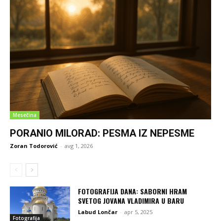
Mesečina
PORANIO MILORAD: PESMA IZ NEPESME
Zoran Todorović
-
avg 1, 2026
FOTOGRAFIJA DANA: SABORNI HRAM
SVETOG JOVANA VLADIMIRA U BARU
Labud Lončar
-
apr 5, 2025
Fotografija