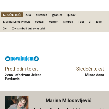
KLJUČNE REČI
čula
distanca
granice
ljubav
Marina Milosavljević
osećaji
osmeh
simboli
Tebi
ti
zelje
živi
Živi simboli ljubavi u tebi
Facebook
X
Email
Prethodni tekst
Sledeći tekst
Žena i aforizam Jelena
Misao dana
Pavković
Marina Milosavljević