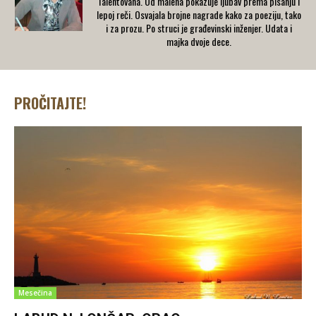
Talentovana. Od malena pokazuje ljubav prema pisanju i
lepoj reči. Osvajala brojne nagrade kako za poeziju, tako
i za prozu. Po struci je građevinski inženjer. Udata i
majka dvoje dece.
PROČITAJTE!
Mesečina