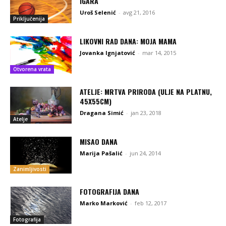
IGARA
Uroš Selenić
-
avg 21, 2016
Priključenija
LIKOVNI RAD DANA: MOJA MAMA
Jovanka Ignjatović
-
mar 14, 2015
Otvorena vrata
ATELJE: MRTVA PRIRODA (ULJE NA PLATNU,
45X55CM)
Dragana Simić
-
jan 23, 2018
Atelje
MISAO DANA
Marija Pašalić
-
jun 24, 2014
Zanimljivosti
FOTOGRAFIJA DANA
Marko Marković
-
feb 12, 2017
Fotografija