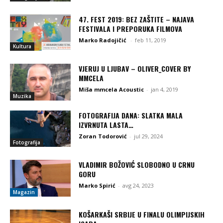
47. FEST 2019: BEZ ZAŠTITE – NAJAVA
FESTIVALA I PREPORUKA FILMOVA
Marko Radojičić
-
feb 11, 2019
Kultura
VJERUJ U LJUBAV – OLIVER_COVER BY
MMCELA
Miša mmcela Acoustic
-
jan 4, 2019
Muzika
FOTOGRAFIJA DANA: SLATKA MALA
IZVRNUTA LASTA…
Zoran Todorović
-
jul 29, 2024
Fotografija
VLADIMIR BOŽOVIĆ SLOBODNO U CRNU
GORU
Marko Spirić
-
avg 24, 2023
Magazin
KOŠARKAŠI SRBIJE U FINALU OLIMPIJSKIH