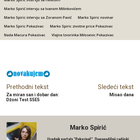
Marko Spirić intervju sa Ivanom Milinkovićem
Marko Spiric intervju sa Zoranom Pavić
Marko Spiric novinar
Marko Spiric Pokazivac
Marko Spiric zivotne price Pokazivac
Nada Macura Pokazivac
Vlajna Izvorinka Milosevic Pokazivac
Facebook
X
Email
Prethodni tekst
Sledeći tekst
Za miran san i dobar dan:
Misao dana
Džoni Test S5E5
Marko Spirić
Urednik portala "Pokazivač". Dugogodišnji radijski