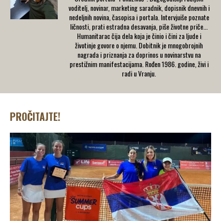
voditelj, novinar, marketing saradnik, dopisnik dnevnih i
nedeljnih novina, časopisa i portala. Intervjuiše poznate
ličnosti, prati estradna desavanja, piše životne priče...
Humanitarac čija dela koja je činio i čini za ljude i
životinje govore o njemu. Dobitnik je mnogobrojnih
nagrada i priznanja za doprinos u novinarstvu na
prestižnim manifestacijama. Rođen 1986. godine, živi i
radi u Vranju.
PROČITAJTE!