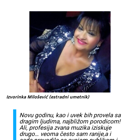
Izvorinka Milošević (estradni umetnik)
Novu godinu, kao i uvek bih provela
sa
dragim ljudima, najbližom
porodicom
!
Ali,
profesija
zvana
muzika
iziskuje
drugo… veoma
često
sam
ranije,a i