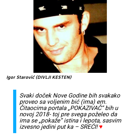
Igor
Starović (DIVLJI KESTEN)
Svaki
doček
Nove Godine bih
svakako
proveo
sa
voljenim
bić
(ima) em.
Čitaocima
portala „
POKAZIVAČ“
bih u
novoj 2018- toj pre
svega
poželeo
da
ima
se
„
pokaže
“
istina
i lepota,
sasvim
izvesno
jedini put ka –
SREĆI
!
♥