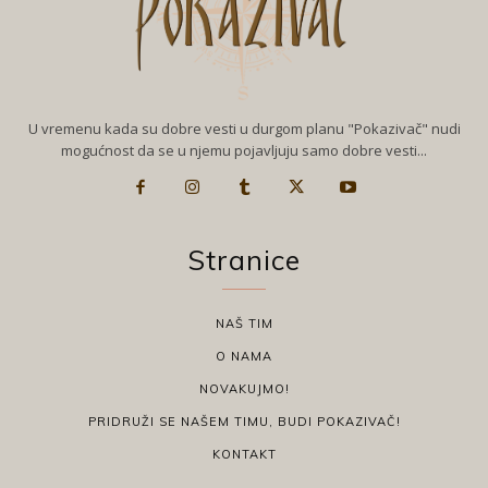
U vremenu kada su dobre vesti u durgom planu "Pokazivač" nudi
mogućnost da se u njemu pojavljuju samo dobre vesti...
Stranice
NAŠ TIM
O NAMA
NOVAKUJMO!
PRIDRUŽI SE NAŠEM TIMU, BUDI POKAZIVAČ!
KONTAKT