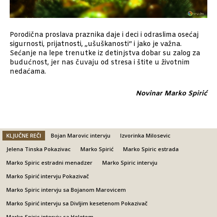
Porodična proslava praznika daje i deci i odraslima osećaj
sigurnosti, prijatnosti, „ušuškanosti“ i jako je važna.
Sećanje na lepe trenutke iz detinjstva dobar su zalog za
budućnost, jer nas čuvaju od stresa i štite u životnim
nedaćama.
Novinar Marko Spirić
KLJUČNE REČI
Bojan Marovic intervju
Izvorinka Milosevic
Jelena Tinska Pokazivac
Marko Spirić
Marko Spiric estrada
Marko Spiric estradni menadzer
Marko Spiric intervju
Marko Spirić intervju Pokazivač
Marko Spiric intervju sa Bojanom Marovicem
Marko Spirić intervju sa Divljim kesetenom Pokazivač
Marko Spiric intervju sa Heletom