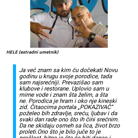
HELE (estradni umetnik)
Ja
već
znam
sa
kim
ću
dočekati
Novu
godinu u krugu
svoje
porodice
, tada
sam
najsrećniji
.
Prevazišao
sam
klubove i
restorane
. Uplovio
sam
u
mirne vode i
znam
šta
želim
, a
šta
ne.
Porodica
je hram i oko nje
kineski
zid
.
Čitaocima
portala „
POKAZIVAČ
“
poželeo
bih
zdravlje
,
sreću
, ljubav i da
svaki
dan rade ono
što
ih
čini
srećnim
.
Da ne
skidaju
osmeh
sa
lica
,
život
brzo
proleti.Ono
što
je bilo
juče
to je
prošlost
, bitno je
šta
će
biti
danas
i