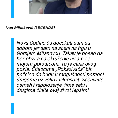
Ivan
Milinković (LEGENDE)
Novu Godinu
ću
dočekati
sam
sa
sobom
jer
sam
na
sceni
na trgu u
Gornjem
Milanovcu
. Takav je
posao
da
bez
obzira
na
okruženje
nisam
sa
mojom
porodicom
. To je
cena
ovog
posla
.
Čitaocima
„
Pokazivača
“ bih
poželeo
da budu u
mogućnosti
pomoći
drugome
uz
volju i
iskrenost
.
Sačuvajte
osmeh
i
rapoloženje
, time
sebi
i
drugima
činite
ovaj
život
lepšim
!