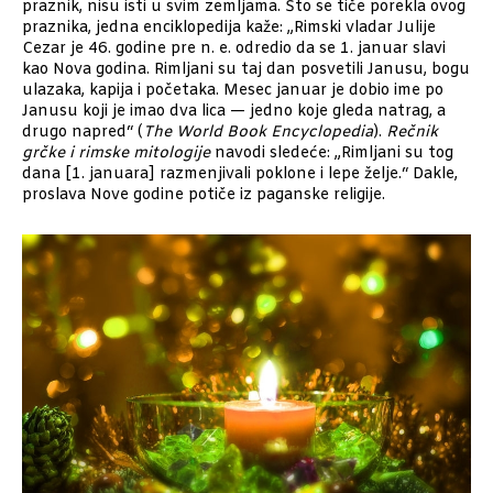
praznik, nisu isti u svim zemljama. Što se tiče porekla ovog
praznika, jedna enciklopedija kaže: „Rimski vladar Julije
Cezar je 46. godine pre n. e. odredio da se 1. januar slavi
kao Nova godina. Rimljani su taj dan posvetili Janusu, bogu
ulazaka, kapija i početaka. Mesec januar je dobio ime po
Janusu koji je imao dva lica — jedno koje gleda natrag, a
drugo napred“ (
The World Book Encyclopedia
).
Rečnik
grčke i rimske mitologije
navodi sledeće: „Rimljani su tog
dana [1. januara] razmenjivali poklone i lepe želje.“ Dakle,
proslava Nove godine potiče iz paganske religije.