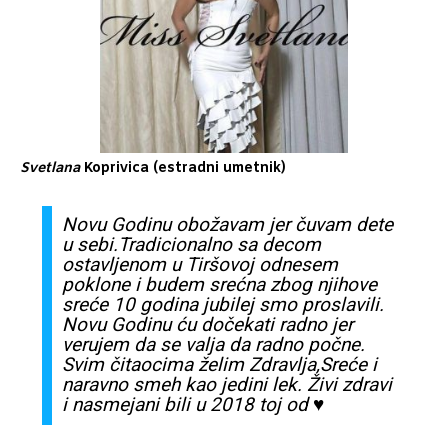
Svetlana
Koprivica (estradni umetnik)
Novu Godinu
obožavam
jer
čuvam
dete
u
sebi
.
Tradicionalno
sa
decom
ostavljenom
u
Tiršovoj
odnesem
poklone i budem
srećna
zbog
njihove
sreće
10 godina jubilej
smo
proslavili
.
Novu Godinu
ću
dočekati
radno jer
verujem da
se
valja da radno
počne
.
Svim
čitaocima
želim
Zdravlja
,
Sreće
i
naravno
smeh
kao jedini lek.
Živi
zdravi
i
nasmejani
bili u 2018 toj od ♥