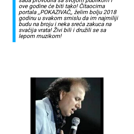
sada
provodila
sa
svojom
publikom i
ove godine
će
biti tako!
Čitaocima
portala ,,
POKAZIVAČ
,, želim bolju 2018
godinu u
svakom
smislu
da im najmiliji
budu na broju i neka
sreća
zakuca
na
svačija
vrata! Živi bili i družili
se
sa
lepom
muzikom
!