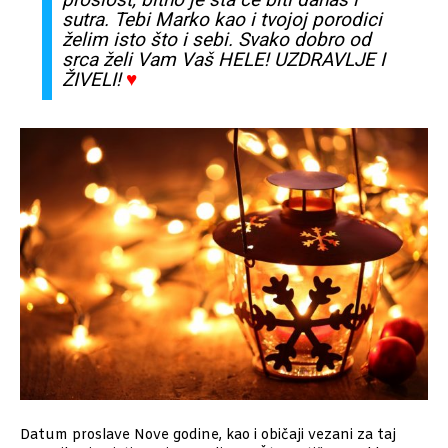
sutra
. Tebi Marko kao i tvojoj
porodici
želim
isto
što
i
sebi
.
Svako
dobro od
srca
želi
Vam
Vaš
HELE! U
ZDRAVLJE
I
ŽIVELI
!
♥
Datum proslave Nove godine, kao i običaji vezani za taj