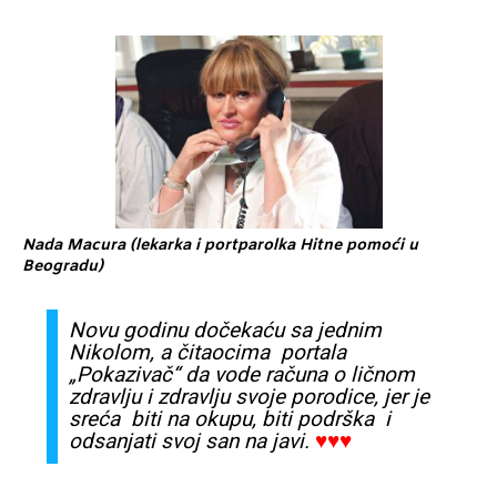
Nada Macura (lekarka i portparolka Hitne pomoći u
Beogradu)
Novu godinu dočekaću sa jednim
Nikolom, a čitaocima portala
„Pokazivač“ da vode računa o ličnom
zdravlju i zdravlju svoje porodice, jer je
sreća biti na okupu, biti podrška i
odsanjati svoj san na javi.
♥♥♥