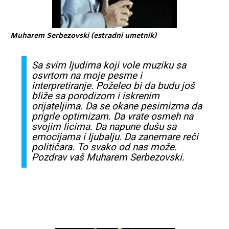
Muharem Serbezovski (estradni umetnik)
Sa
svim
ljudima koji vole
muziku
sa
osvrtom
na moje
pesme
i
interpretiranje.
Poželeo
bi da budu
još
bliže
sa
porodizom
i
iskrenim
orijateljima. Da
se
okane
pesimizma
da
prigrle
optimizam
. Da vrate
osmeh
na
svojim
licima
. Da napune
dušu
sa
emocijama
i ljubalju. Da
zanemare
reči
političara
. To
svako
od
nas
može
.
Pozdrav
vaš
Muharem
Serbezovski
.