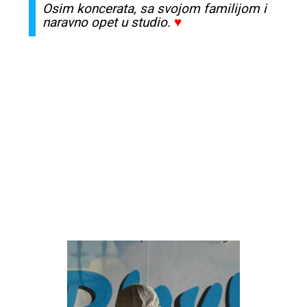
Osim koncerata, sa svojom familijom i
naravno opet u stu
dio.
♥