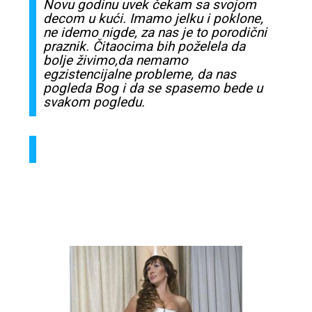
Novu godinu uvek
čekam
sa
svojom
decom
u
kući
. Imamo jelku i poklone,
ne idemo nigde,
za
nas
je to
porodični
praznik
.
Čitaocima
bih
poželela
da
bolje
živimo
,da nemamo
egzistencijalne
probleme, da
nas
pogleda Bog i da
se
spasemo
bede u
svakom
pogledu.