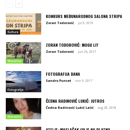
KONKURS MEĐUNARODNOG SALONA STRIPA
Zoran Todorović
-
jul 9, 2019
Kultura
ZORAN TODOROVIĆ: MOGU LI?
Zoran Todorović
-
jun 26, 2017
Mesečina
FOTOGRAFIJA DANA
Sandro Puncet
-
nov 9, 2017
Fotografija
ČEDNA RADINOVIĆ LUKIĆ: JUTROS
Čedna Radinović Lukić Lalić
-
avg 28, 2018
Mesečina
ATELJE: MASLAČAK (ULJE NA PLATNU,