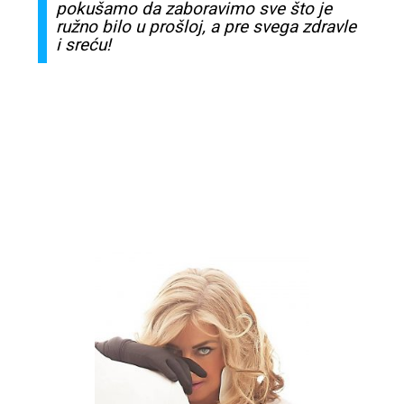
pokušamo
da
zaboravimo
sve
što
je
ružno
bilo u
prošloj,
a pre
svega
zdravle
i
sreću
!