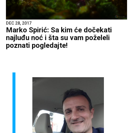
DEC 28, 2017
Marko Spirić: Sa kim će dočekati
najluđu noć i šta su vam poželeli
poznati pogledajte!