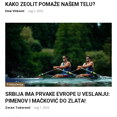
KAKO ZEOLIT POMAŽE NAŠEM TELU?
Ema Vitković
-
avg 2, 2026
Priključenija
SRBIJA IMA PRVAKE EVROPE U VESLANJU:
PIMENOV I MAČKOVIĆ DO ZLATA!
Zoran Todorović
-
avg 1, 2026