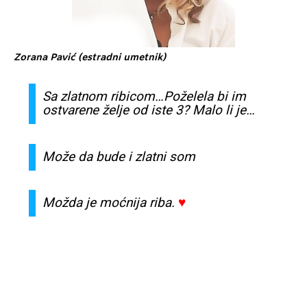
Zorana Pavić (estradni umetnik)
Sa
zlatnom
ribicom
…
Poželela
bi im
ostvarene
želje
od
iste
3? Malo li je…
Može
da bude i
zlatni
som
Možda
je
moćnija
riba.
♥