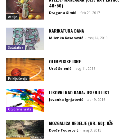
40×50)
Dragana Simić
-
feb 21, 2017
Atelje
KARIKATURA DANA
Milenko Kosanović
-
maj 14, 2019
Satatatira
OLIMPIJSKE IGRE
Uroš Selenić
-
avg 11, 2016
Priključenija
LIKOVNI RAD DANA: JESENJI LIST
Jovanka Ignjatović
-
apr 9, 2016
Otvorena vrata
MOZGALICA NEDELJE (BR. 60): UŽE
Đorđe Todorović
-
maj 3, 2015