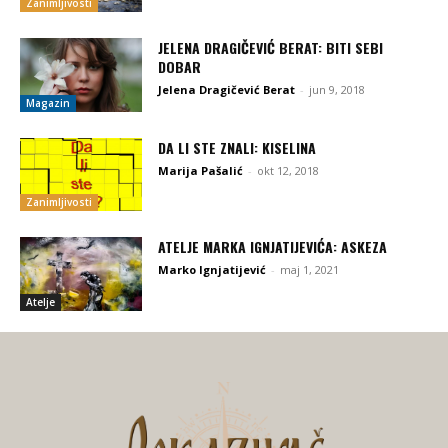
Zanimljivosti
JELENA DRAGIČEVIĆ BERAT: BITI SEBI
DOBAR
Jelena Dragičević Berat
-
jun 9, 2018
Magazin
DA LI STE ZNALI: KISELINA
Marija Pašalić
-
okt 12, 2018
Zanimljivosti
ATELJE MARKA IGNJATIJEVIĆA: ASKEZA
Marko Ignjatijević
-
maj 1, 2021
Atelje