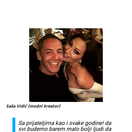
Saša Vidić (modni kreator)
Sa
prijateljima kao i
svake
godine! da
svi
budemo barem malo bolji ljudi da