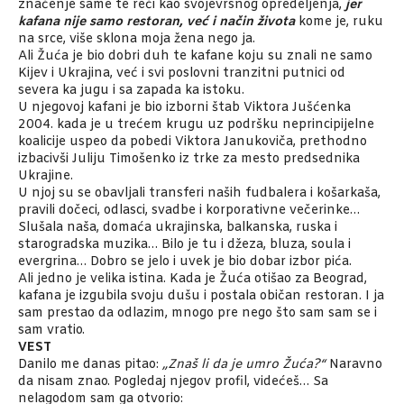
značenje same te reči kao svojevrsnog opredeljenja,
jer
kafana nije samo restoran, već i način života
kome je, ruku
na srce, više sklona moja žena nego ja.
Ali Žuća je bio dobri duh te kafane koju su znali ne samo
Kijev i Ukrajina, već i svi poslovni tranzitni putnici od
severa ka jugu i sa zapada ka istoku.
U njegovoj kafani je bio izborni štab Viktora Jušćenka
2004. kada je u trećem krugu uz podršku neprincipijelne
koalicije uspeo da pobedi Viktora Janukoviča, prethodno
izbacivši Juliju Timošenko iz trke za mesto predsednika
Ukrajine.
U njoj su se obavljali transferi naših fudbalera i košarkaša,
pravili dočeci, odlasci, svadbe i korporativne večerinke…
Slušala naša, domaća ukrajinska, balkanska, ruska i
starogradska muzika… Bilo je tu i džeza, bluza, soula i
evergrina… Dobro se jelo i uvek je bio dobar izbor pića.
Ali jedno je velika istina. Kada je Žuća otišao za Beograd,
kafana je izgubila svoju dušu i postala običan restoran. I ja
sam prestao da odlazim, mnogo pre nego što sam sam se i
sam vratio.
VEST
Danilo me danas pitao:
„Znaš li da je umro Žuća?“
Naravno
da nisam znao. Pogledaj njegov profil, videćeš… Sa
nelagodom sam ga otvorio: