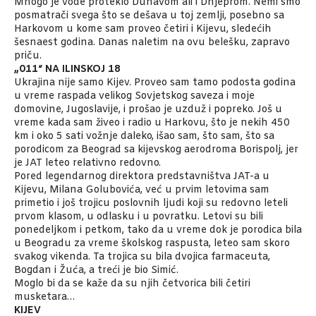
Mnogo je vode proteklo Dunavom ali i Dnjeprom. Nemi smo
posmatrači svega što se dešava u toj zemlji, posebno sa
Harkovom u kome sam proveo četiri i Kijevu, sledećih
šesnaest godina. Danas naletim na ovu belešku, zapravo
priču.
„011“ NA ILINSKOJ 18
Ukrajina nije samo Kijev. Proveo sam tamo podosta godina
u vreme raspada velikog Sovjetskog saveza i moje
domovine, Jugoslavije, i prošao je uzduž i popreko. Još u
vreme kada sam živeo i radio u Harkovu, što je nekih 450
km i oko 5 sati vožnje daleko, išao sam, što sam, što sa
porodicom za Beograd sa kijevskog aerodroma Borispolj, jer
je JAT leteo relativno redovno.
Pored legendarnog direktora predstavništva JAT-a u
Kijevu, Milana Golubovića, već u prvim letovima sam
primetio i još trojicu poslovnih ljudi koji su redovno leteli
prvom klasom, u odlasku i u povratku. Letovi su bili
ponedeljkom i petkom, tako da u vreme dok je porodica bila
u Beogradu za vreme školskog raspusta, leteo sam skoro
svakog vikenda. Ta trojica su bila dvojica farmaceuta,
Bogdan i Žuća, a treći je bio Simić.
Moglo bi da se kaže da su njih četvorica bili četiri
musketara…
KIJEV