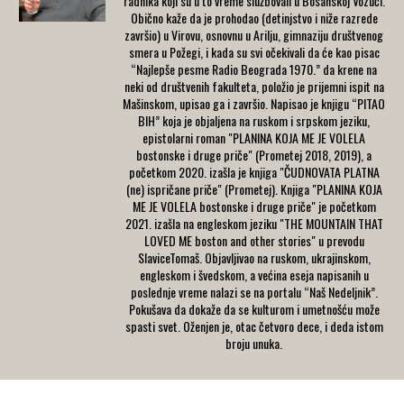
radnika koji su u to vreme službovali u Bosanskoj Vozući.
Obično kaže da je prohodao (detinjstvo i niže razrede
završio) u Virovu, osnovnu u Arilju, gimnaziju društvenog
smera u Požegi, i kada su svi očekivali da će kao pisac
“Najlepše pesme Radio Beograda 1970.” da krene na
neki od društvenih fakulteta, položio je prijemni ispit na
Mašinskom, upisao ga i završio. Napisao je knjigu “PITAO
BIH” koja je objaljena na ruskom i srpskom jeziku,
epistolarni roman "PLANINA KOJA ME JE VOLELA
bostonske i druge priče" (Prometej 2018, 2019), a
početkom 2020. izašla je knjiga "ČUDNOVATA PLATNA
(ne) ispričane priče" (Prometej). Knjiga "PLANINA KOJA
ME JE VOLELA bostonske i druge priče" je početkom
2021. izašla na engleskom jeziku "THE MOUNTAIN THAT
LOVED ME boston and other stories" u prevodu
SlaviceTomaš. Objavljivao na ruskom, ukrajinskom,
engleskom i švedskom, a većina eseja napisanih u
poslednje vreme nalazi se na portalu “Naš Nedeljnik”.
Pokušava da dokaže da se kulturom i umetnošću može
spasti svet. Oženjen je, otac četvoro dece, i deda istom
broju unuka.