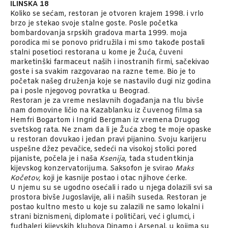
ILINSKA 18
Koliko se sećam, restoran je otvoren krajem 1998. i vrlo
brzo je stekao svoje stalne goste. Posle početka
bombardovanja srpskih gradova marta 1999. moja
porodica mi se ponovo pridružila i mi smo takođe postali
stalni posetioci restorana u kome je Žuća, čuveni
marketinški farmaceut naših i inostranih firmi, sačekivao
goste i sa svakim razgovarao na razne teme. Bio je to
početak našeg druženja koje se nastavilo dugi niz godina
pa i posle njegovog povratka u Beograd.
Restoran je za vreme neslavnih događanja na tlu bivše
nam domovine ličio na Kazablanku iz čuvenog filma sa
Hemfri Bogartom i Ingrid Bergman iz vremena Drugog
svetskog rata. Ne znam da li je Žuća zbog te moje opaske
u restoran dovukao i jedan pravi pijanino. Svoju karijeru
uspešne džez pevačice, sedeći na visokoj stolici pored
pijaniste, počela je i naša
Ksenija,
tada studentkinja
kijevskog konzervatorijuma. Saksofon je svirao
Maks
Kočetov,
koji je kasnije postao i otac njihove ćerke.
U njemu su se ugodno osećali i rado u njega dolazili svi sa
prostora bivše Jugoslavije, ali i naših suseda. Restoran je
postao kultno mesto u koje su zalazili ne samo lokalni i
strani biznismeni, diplomate i političari, već i glumci, i
fudbaleri kijevskih klubova Dinamo i Arsenal, u kojima su