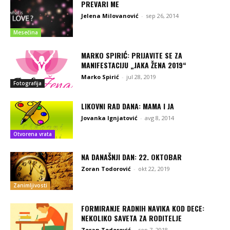
PREVARI ME
Jelena Milovanović
-
sep 26, 2014
Mesečina
MARKO SPIRIĆ: PRIJAVITE SE ZA
MANIFESTACIJU „JAKA ŽENA 2019“
Marko Spirić
-
jul 28, 2019
Fotografija
LIKOVNI RAD DANA: MAMA I JA
Jovanka Ignjatović
-
avg 8, 2014
Otvorena vrata
NA DANAŠNJI DAN: 22. OKTOBAR
Zoran Todorović
-
okt 22, 2019
Zanimljivosti
FORMIRANJE RADNIH NAVIKA KOD DECE:
NEKOLIKO SAVETA ZA RODITELJE
Zoran Todorović
-
sep 7, 2018