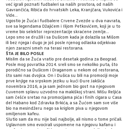
već igrali poznati fudbaleri sa naših prostora, od naših
Gavrančića, Ribića do hrvatskih Leka, Kranjčara, Vukovića i
Vide…
Ugostio je Žuća i fudbalere Crvene Zvezde u dva navrata,
sve sa legendama Džajićem i Ilijom Petkovićem, koji je u to
vreme bio selektor reprezentacije skraćene zemlje…
Lepo smo se družili i sa Dušicom kada je dolazila sa Mišom
ili bez njega i dugo je još posle njenog odlaska odjekivao
njen zarazni smeh na terasi restorana.
ŠTA JE BILO POSLE
Mislim da se Žuća vratio pre desetak godina za Beograd.
Posle mog povratka 2014. sreli smo se nekoliko puta, što
porodično sa Dušicom i Draganom u nekom od restorana,
što sami nas dvojica. On i Dušica su bili na promociji moje
prve knjige na srpskom jeziku u kući Đure Jakšića
novembra 2016, a ja sam jednom bio gost na njegovom
čuvenom splavu uzvodno na makiškoj strani. Mišu Reljića
sam češće sretao na promocijama pića i finih cigara u Casa
del Habano kod Zdravka Brkića, a sa Žućom sam sve više
bio na mesindžeru nego sa kriglom piva u njegovom
omiljenom kafeu.
Slutio sam da mu nije baš najbolje, ali nismo o tome pričali.
Uglavnom smo evocirali uspomene na njegovu kafanu i