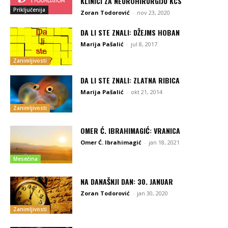
KLINICI ZA NEUROHIRURGIJU KCS
Priključenija
Zoran Todorović
-
nov 23, 2020
DA LI STE ZNALI: DŽEJMS HOBAN
Marija Pašalić
-
jul 8, 2017
Zanimljivosti
DA LI STE ZNALI: ZLATNA RIBICA
Marija Pašalić
-
okt 21, 2014
Zanimljivosti
OMER Ć. IBRAHIMAGIĆ: VRANICA
Omer Ć. Ibrahimagić
-
jan 18, 2021
Mesečina
NA DANAŠNJI DAN: 30. JANUAR
Zoran Todorović
-
jan 30, 2020
Zanimljivosti