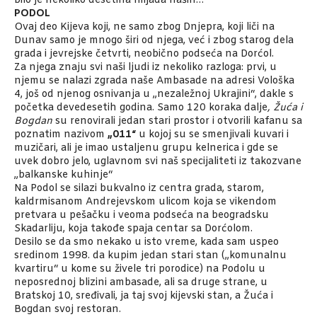
bilo je nekoliko desetina hiljada naših…
PODOL
Ovaj deo Kijeva koji, ne samo zbog Dnjepra, koji liči na
Dunav samo je mnogo širi od njega, već i zbog starog dela
grada i jevrejske četvrti, neobično podseća na Dorćol.
Za njega znaju svi naši ljudi iz nekoliko razloga: prvi, u
njemu se nalazi zgrada naše Ambasade na adresi Vološka
4, još od njenog osnivanja u „nezaležnoj Ukrajini“, dakle s
početka devedesetih godina. Samo 120 koraka dalje
, Žuća i
Bogdan
su renovirali jedan stari prostor i otvorili kafanu sa
poznatim nazivom
„011“
u kojoj su se smenjivali kuvari i
muzičari, ali je imao ustaljenu grupu kelnerica i gde se
uvek dobro jelo, uglavnom svi naš specijaliteti iz takozvane
„balkanske kuhinje“
Na Podol se silazi bukvalno iz centra grada, starom,
kaldrmisanom Andrejevskom ulicom koja se vikendom
pretvara u pešačku i veoma podseća na beogradsku
Skadarliju, koja takođe spaja centar sa Dorćolom.
Desilo se da smo nekako u isto vreme, kada sam uspeo
sredinom 1998. da kupim jedan stari stan („komunalnu
kvartiru“ u kome su živele tri porodice) na Podolu u
neposrednoj blizini ambasade, ali sa druge strane, u
Bratskoj 10, sređivali, ja taj svoj kijevski stan, a Žuća i
Bogdan svoj restoran.