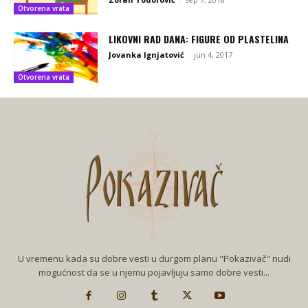
Otvorena vrata
LIKOVNI RAD DANA: FIGURE OD PLASTELINA
Jovanka Ignjatović
-
jun 4, 2017
Otvorena vrata
U vremenu kada su dobre vesti u durgom planu "Pokazivač" nudi
mogućnost da se u njemu pojavljuju samo dobre vesti...