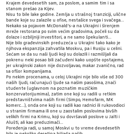
Krajem devedesetih sam, za poslom, a samim tim i sa
stanom prešao za Kijev.
Nisu to bile lake godine. Zemlja u strašnoj tranziciji, ulične
bande koje su zalazile u ofise, nestašice svega i svačega…
Nekako sa pojavom McDonald’s-a na Ukrajini i širenjem
mreže restorana po svim većim gradovima, počeli su da
dolaze i ozbiljniji investitori, a ne samo špekulanti…
Nije bilo građevinskih preduzeća u Ukrajini tako kako je
njihova ekspanzija zahvatila Moskvu, pa i Rusiju u celini.
Sećam se da su naši ljudi koji su dolazili i razmišljali da
pokrenu neki posao bili začuđeni kako uopšte opstajemo,
jer ukrajinski zakon nije dozvoljavao, makar zvanično, rad
sa ofšor kompanijama.
Po nekim procenama, u celoj Ukrajini nije bilo više od 300
naših ljudi, računajući ljude sa našim pasošima, znači
studente (uglavnom na poznatim muzičkim
konzervatorijumima), zatim one koji su radili u retkim
predstavništvima naših firmi (Simpo, Hemofarm, MK
komerc…), onda one koji su radili kao radnici ili rukovodioci
u stranim firmama ili one u zaostalim poslovima bivših
velikih firmi na Krimu, koji su dovršavali poslove u Jalti i
Alušti, ali kao preduzimači…
Poređenja radi, u samoj Moskvi u to vreme devedesetih