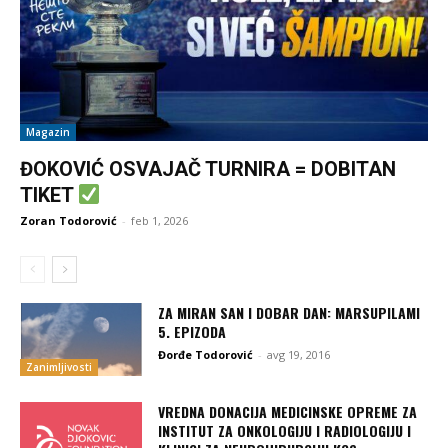
Magazin
ĐOKOVIĆ OSVAJAČ TURNIRA = DOBITAN
TIKET
Zoran Todorović
-
feb 1, 2026
ZA MIRAN SAN I DOBAR DAN: MARSUPILAMI
5. EPIZODA
Đorđe Todorović
-
avg 19, 2016
Zanimljivosti
VREDNA DONACIJA MEDICINSKE OPREME ZA
INSTITUT ZA ONKOLOGIJU I RADIOLOGIJU I