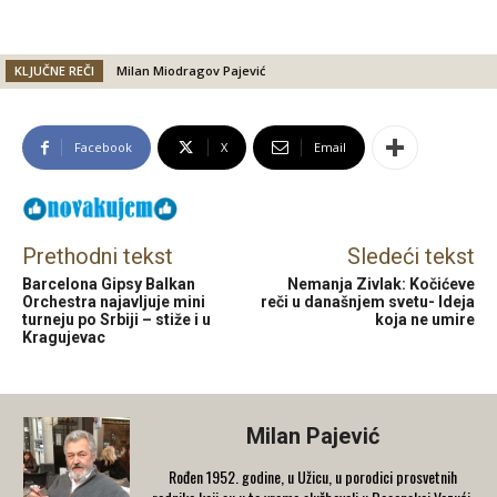
KLJUČNE REČI
Milan Miodragov Pajević
Facebook
X
Email
Prethodni tekst
Sledeći tekst
Barcelona Gipsy Balkan
Nemanja Zivlak: Kočićeve
Orchestra najavljuje mini
reči u današnjem svetu- Ideja
turneju po Srbiji – stiže i u
koja ne umire
Kragujevac
Milan Pajević
Rođen 1952. godine, u Užicu, u porodici prosvetnih