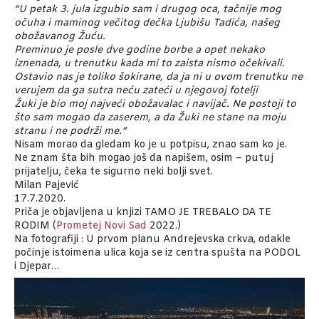
“U petak 3. jula izgubio sam i drugog oca, tačnije mog
očuha i maminog večitog dečka Ljubišu Tadića, našeg
obožavanog Žuću.
Preminuo je posle dve godine borbe a opet nekako
iznenada, u trenutku kada mi to zaista nismo očekivali.
Ostavio nas je toliko šokirane, da ja ni u ovom trenutku ne
verujem da ga sutra neću zateći u njegovoj fotelji
Žuki je bio moj najveći obožavalac i navijač. Ne postoji to
što sam mogao da zaserem, a da Žuki ne stane na moju
stranu i ne podrži me.”
Nisam morao da gledam ko je u potpisu, znao sam ko je.
Ne znam šta bih mogao još da napišem, osim – putuj
prijatelju, čeka te sigurno neki bolji svet.
Milan Pajević
17.7.2020.
Priča je objavljena u knjizi TAMO JE TREBALO DA TE
RODIM (
Prometej Novi Sad
2022.)
Na fotografiji : U prvom planu Andrejevska crkva, odakle
počinje istoimena ulica koja se iz centra spušta na PODOL
i Djepar…